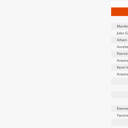
Mardoc
Jules 
Aiham
Aureli
Patrick
Antoin
Kevin 
Antoin
Etienn
Yassine