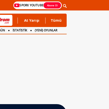
SPORX YOUTUBE
Abone Ol
At Yarışı
Tümü
GÜN
İSTATİSTİK
(YENİ) OYUNLAR