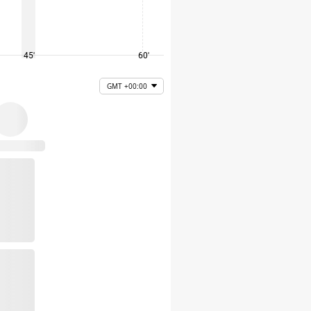
45'
60'
75'
GMT +00:00