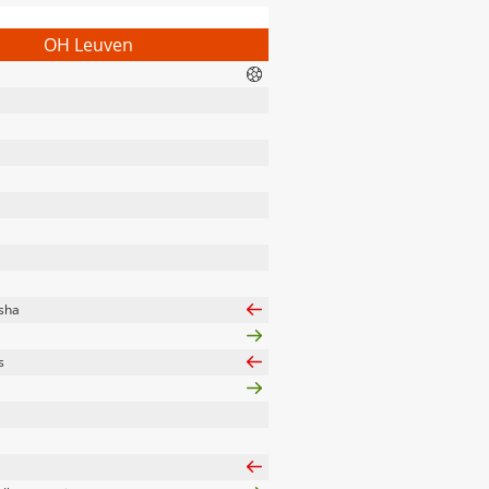
OH Leuven
isha
s