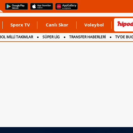
Sporx TV
Canlı Skor
Voleybol
OL MİLLİ TAKIMLAR
SÜPER LİG
TRANSFER HABERLERİ
TV'DE BU