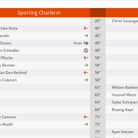
Sporting Charleroi
20''
Christ Souanga
hee Nzita
46''
Gaudin
46''
 Ousou
48''
en Scheidler
48''
 Pflucke
58''
e Bernier
58''
Van Den Kerkhof
58''
e Colassin
58''
63''
William Balikw
63''
Youssef Maziz
64''
Siebe Schrijver
64''
Bryang Kayo
e Camara
73''
 Khalifi
73''
73''
Kyan Vaesen