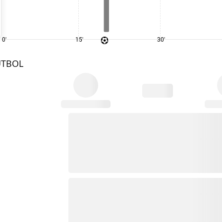
0'
15'
30'
UTBOL