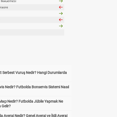
 Ikwuemesi
Traore
e
kt Serbest Vuruş Nedir? Hangi Durumlarda
is Nedir? Futbolda Bonservis Sistemi Nasıl
 Maçı Nedir? Futbolda Jübile Yapmak Ne
 Gelir?
a Averaj Nedir? Genel Averaj ve İkili Averaj