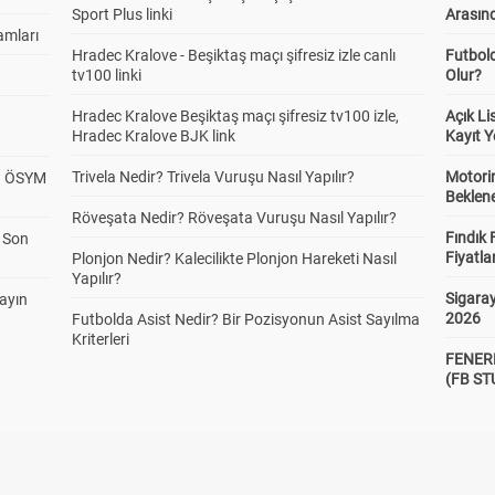
Sport Plus linki
Arasınd
amları
Hradec Kralove - Beşiktaş maçı şifresiz izle canlı
Futbol
tv100 linki
Olur?
Hradec Kralove Beşiktaş maçı şifresiz tv100 izle,
Açık L
Hradec Kralove BJK link
Kayıt Y
Trivela Nedir? Trivela Vuruşu Nasıl Yapılır?
Motorin
? ÖSYM
Beklene
Röveşata Nedir? Röveşata Vuruşu Nasıl Yapılır?
Fındık 
a Son
Fiyatla
Plonjon Nedir? Kalecilikte Plonjon Hareketi Nasıl
Yapılır?
Sigaray
yayın
2026
Futbolda Asist Nedir? Bir Pozisyonun Asist Sayılma
Kriterleri
FENER
(FB S