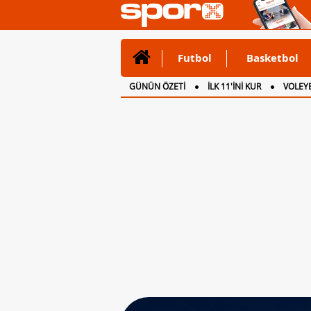
Futbol
Basketbol
GÜNÜN ÖZETİ
İLK 11'İNİ KUR
VOLEYB
CANLI ANLATIM
İNGİLTERE