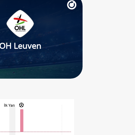
OH Leuven
İlk Yarı