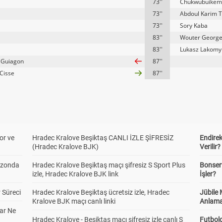
73''
Chukwubuikem
73''
Abdoul Karim 
73''
Sory Kaba
83''
Wouter Georg
83''
Lukasz Lakomy
t Guiagon
87''
Cisse
87''
or ve
Hradec Kralove Beşiktaş CANLI İZLE ŞİFRESİZ
Endire
(Hradec Kralove BJK)
Verilir?
ezonda
Hradec Kralove Beşiktaş maçı şifresiz S Sport Plus
Bonserv
izle, Hradec Kralove BJK link
İşler?
 Süreci
Hradec Kralove Beşiktaş ücretsiz izle, Hradec
Jübile
Kralove BJK maçı canlı linki
Anlama
ar Ne
Hradec Kralove - Beşiktaş maçı şifresiz izle canlı S
Futbold