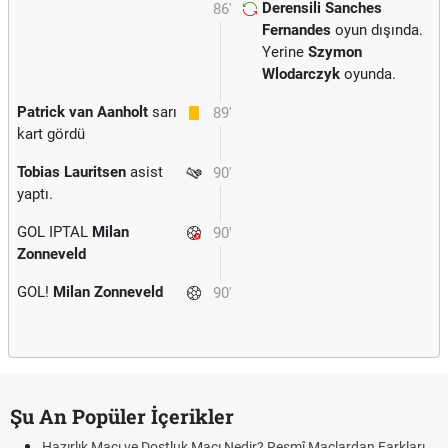
Derensili Sanches
86'
Fernandes
oyun dışında.
Yerine
Szymon
Wlodarczyk
oyunda.
Patrick van Aanholt
sarı
89'
kart gördü
Tobias Lauritsen
asist
90'
yaptı.
GOL IPTAL
Milan
90'
Zonneveld
GOL!
Milan Zonneveld
90'
Şu An Popüler İçerikler
Hazırlık Maçı ve Dostluk Maçı Nedir? Resmî Maçlardan Farkları