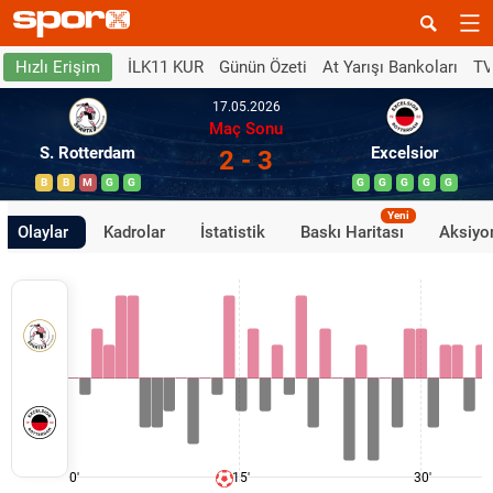
İLK11 KUR
Günün Özeti
At Yarışı Bankoları
TV
Hızlı Erişim
17.05.2026
Maç Sonu
S. Rotterdam
Excelsior
2 - 3
B
B
M
G
G
G
G
G
G
G
Yeni
Olaylar
Kadrolar
İstatistik
Baskı Haritası
Aksiyon
0'
15'
30'