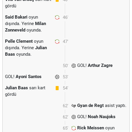
gördü
Said Bakari
oyun
46'
dışında. Yerine
Milan
Zonneveld
oyunda.
Pelle Clement
oyun
47'
dışında. Yerine
Julian
Baas
oyunda.
GOL!
Arthur Zagre
50'
GOL!
Ayoni Santos
53'
Julian Baas
sarı kart
54'
gördü
Gyan de Regt
asist yaptı.
62'
GOL!
Noah Naujoks
62'
Rick Meissen
oyun
65'