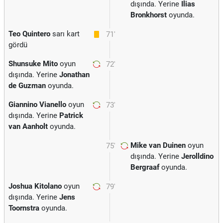
dışında. Yerine
Ilias
Bronkhorst
oyunda.
Teo Quintero
sarı kart
71'
gördü
Shunsuke Mito
oyun
72'
dışında. Yerine
Jonathan
de Guzman
oyunda.
Giannino Vianello
oyun
73'
dışında. Yerine
Patrick
van Aanholt
oyunda.
Mike van Duinen
oyun
75'
dışında. Yerine
Jerolldino
Bergraaf
oyunda.
Joshua Kitolano
oyun
79'
dışında. Yerine
Jens
Toornstra
oyunda.