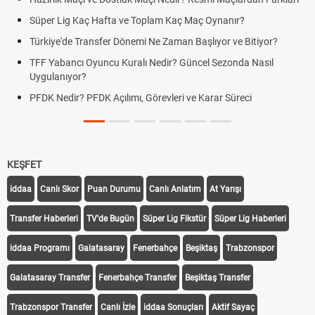
Süper Lig Kaç Hafta ve Toplam Kaç Maç Oynanır?
Türkiye'de Transfer Dönemi Ne Zaman Başlıyor ve Bitiyor?
TFF Yabancı Oyuncu Kuralı Nedir? Güncel Sezonda Nasıl
Uygulanıyor?
PFDK Nedir? PFDK Açılımı, Görevleri ve Karar Süreci
KEŞFET
iddaa
Canlı Skor
Puan Durumu
Canlı Anlatım
At Yarışı
Transfer Haberleri
TV'de Bugün
Süper Lig Fikstür
Süper Lig Haberleri
iddaa Programı
Galatasaray
Fenerbahçe
Beşiktaş
Trabzonspor
Galatasaray Transfer
Fenerbahçe Transfer
Beşiktaş Transfer
Trabzonspor Transfer
Canlı İzle
iddaa Sonuçları
Aktif Sayaç