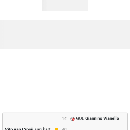
GOL
Giannino Vianello
14'
Vito van Crooij
sarı kart
40'