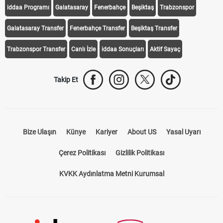
iddaa Programı
Galatasaray
Fenerbahçe
Beşiktaş
Trabzonspor
Galatasaray Transfer
Fenerbahçe Transfer
Beşiktaş Transfer
Trabzonspor Transfer
Canlı İzle
iddaa Sonuçları
Aktif Sayaç
Takip Et
Bize Ulaşın
Künye
Kariyer
About US
Yasal Uyarı
Çerez Politikası
Gizlilik Politikası
KVKK Aydınlatma Metni Kurumsal