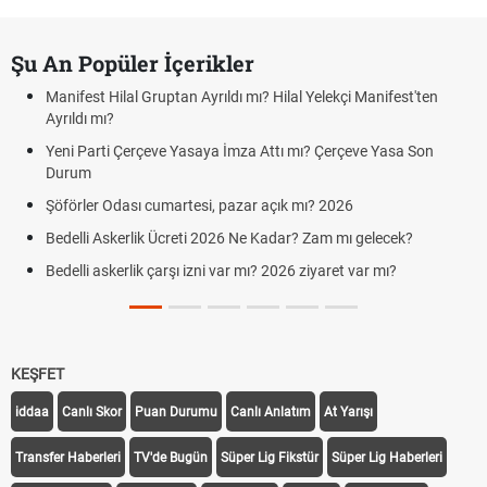
Şu An Popüler İçerikler
Manifest Hilal Gruptan Ayrıldı mı? Hilal Yelekçi Manifest'ten
Ayrıldı mı?
Yeni Parti Çerçeve Yasaya İmza Attı mı? Çerçeve Yasa Son
Durum
Şöförler Odası cumartesi, pazar açık mı? 2026
Bedelli Askerlik Ücreti 2026 Ne Kadar? Zam mı gelecek?
Bedelli askerlik çarşı izni var mı? 2026 ziyaret var mı?
KEŞFET
iddaa
Canlı Skor
Puan Durumu
Canlı Anlatım
At Yarışı
Transfer Haberleri
TV'de Bugün
Süper Lig Fikstür
Süper Lig Haberleri