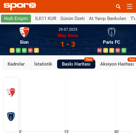
İLK11 KUR
Günün Özeti
At Yarışı Bankoları
TV
Hızlı Erişim
29.07.2025
Maç Sonu
Sion
Paris FC
1 - 3
B
G
G
M
B
M
B
B
M
G
Yeni
Yeni
Kadrolar
İstatistik
Baskı Haritası
Aksiyon Haritası
0'
15'
30'