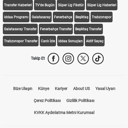
Transfer Haberleri
TV'de Bugün
Süper Lig Fikstür
Süper Lig Haberleri
iddaa Programı
Galatasaray
Fenerbahçe
Beşiktaş
Trabzonspor
Galatasaray Transfer
Fenerbahçe Transfer
Beşiktaş Transfer
Trabzonspor Transfer
Canlı İzle
iddaa Sonuçları
Aktif Sayaç
Takip Et
Bize Ulaşın
Künye
Kariyer
About US
Yasal Uyarı
Çerez Politikası
Gizlilik Politikası
KVKK Aydınlatma Metni Kurumsal