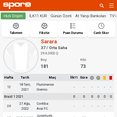
İLK11 KUR
Günün Özeti
At Yarışı Bankoları
TV'
Hızlı Erişim
Takımım
Fikstür
Puan Durumu
Canlı Skor
Sarara
37 / Orta Saha
29.6.2002 ()
Boy:
Kilo:
181
73
Hafta
Tarih
Maç
İlk11
Süre
18 Tem,
Fluminense
12
-
-
-
-
-
-
2021
Gremio
Brazil 1 2021
0
0
0
0
0
0
27 Ağu,
Coritiba
24
-
-
-
-
-
-
2022
Avai FC
Juventude