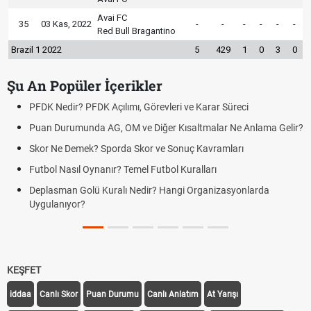
Avai FC
35
03 Kas, 2022
-
-
-
-
-
-
Red Bull Bragantino
Brazil 1 2022
5
429
1
0
3
0
Şu An Popüler İçerikler
PFDK Nedir? PFDK Açılımı, Görevleri ve Karar Süreci
Puan Durumunda AG, OM ve Diğer Kısaltmalar Ne Anlama Gelir?
Skor Ne Demek? Sporda Skor ve Sonuç Kavramları
Futbol Nasıl Oynanır? Temel Futbol Kuralları
Deplasman Golü Kuralı Nedir? Hangi Organizasyonlarda
Uygulanıyor?
KEŞFET
iddaa
Canlı Skor
Puan Durumu
Canlı Anlatım
At Yarışı