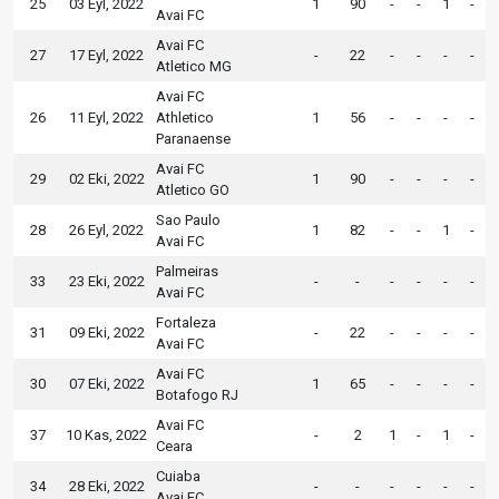
25
03 Eyl, 2022
1
90
-
-
1
-
Avai FC
Avai FC
27
17 Eyl, 2022
-
22
-
-
-
-
Atletico MG
Avai FC
26
11 Eyl, 2022
Athletico
1
56
-
-
-
-
Paranaense
Avai FC
29
02 Eki, 2022
1
90
-
-
-
-
Atletico GO
Sao Paulo
28
26 Eyl, 2022
1
82
-
-
1
-
Avai FC
Palmeiras
33
23 Eki, 2022
-
-
-
-
-
-
Avai FC
Fortaleza
31
09 Eki, 2022
-
22
-
-
-
-
Avai FC
Avai FC
30
07 Eki, 2022
1
65
-
-
-
-
Botafogo RJ
Avai FC
37
10 Kas, 2022
-
2
1
-
1
-
Ceara
Cuiaba
34
28 Eki, 2022
-
-
-
-
-
-
Avai FC