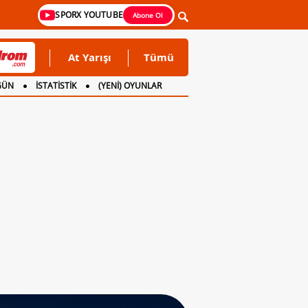
SPORX YOUTUBE
Abone Ol
At Yarışı
Tümü
GÜN
İSTATİSTİK
(YENİ) OYUNLAR