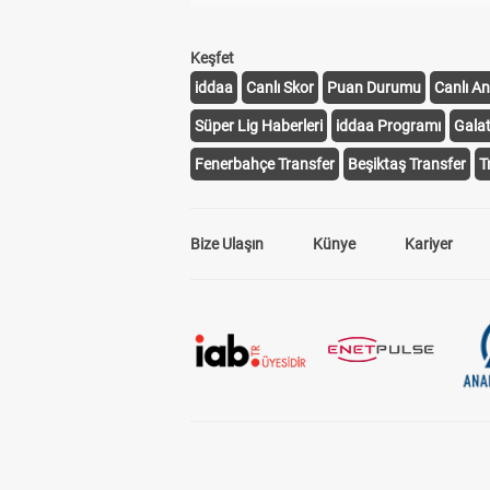
Keşfet
iddaa
Canlı Skor
Puan Durumu
Canlı An
Süper Lig Haberleri
iddaa Programı
Gala
Fenerbahçe Transfer
Beşiktaş Transfer
T
Bize Ulaşın
Künye
Kariyer