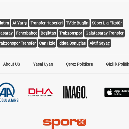
latım
At Yarışı
Transfer Haberleri
TV'de Bugün
Süper Lig Fikstür
tasaray
Fenerbahçe
Beşiktaş
Trabzonspor
Galatasaray Transfer
rabzonspor Transfer
Canlı İzle
iddaa Sonuçları
Aktif Sayaç
About US
Yasal Uyarı
Çerez Politikası
Gizlilik Politi