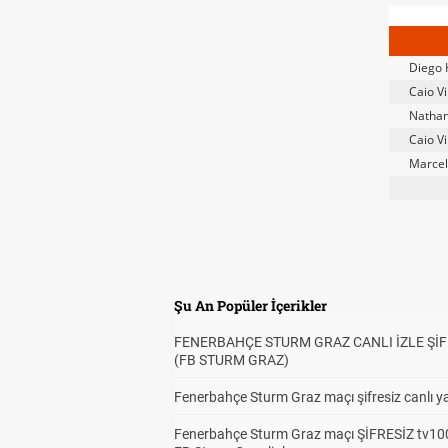
Diego
Caio Vi
Natha
Caio Vi
Marce
Şu An Popüler İçerikler
FENERBAHÇE STURM GRAZ CANLI İZLE ŞİF
(FB STURM GRAZ)
Fenerbahçe Sturm Graz maçı şifresiz canlı ya
Fenerbahçe Sturm Graz maçı ŞİFRESİZ tv100