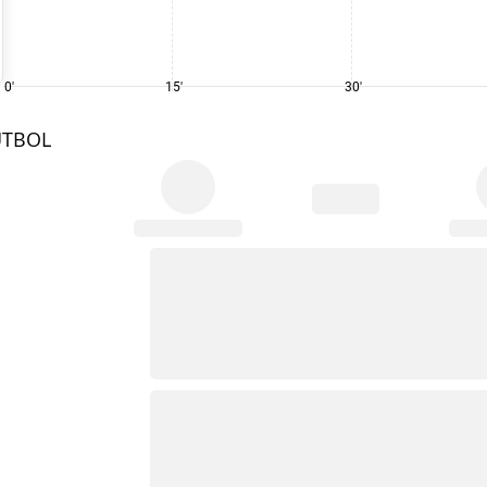
0'
15'
30'
UTBOL