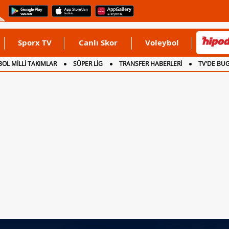
Sporx TV
Canlı Skor
Voleybol
OL MİLLİ TAKIMLAR
SÜPER LİG
TRANSFER HABERLERİ
TV'DE BU