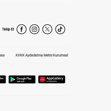
Takip Et
kası
KVKK Aydınlatma Metni Kurumsal