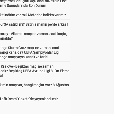
leştirme Sonuçları Açıklandı mı? 2026 Lise
tirme Sonuçlarında Son Durum
ıt indirim var mı? Motorine indirim var mı?
urSA satıldı mı? Satın almanın perde arkası!
aray - Villareal maçı ne zaman, saat kaçta,
kanalda?
ahçe Sturm Graz maçı ne zaman, saat
 hangi kanalda? UEFA Şampiyonlar Ligi
hçe maçı yayın kanalı ve tarihi
 Kralove - Beşiktaş maçı ne zaman
cak? Beşiktaş UEFA Avrupa Ligi 3. Ön Eleme
a!
kimin maçı var, hangi maçlar var? 3 Ağustos
 affı Resmî Gazete'de yayımlandı mı?