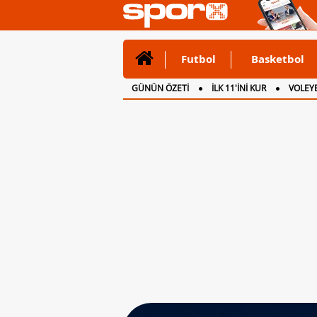
Futbol
Basketbol
GÜNÜN ÖZETİ
İLK 11'İNİ KUR
VOLEYB
CANLI ANLATIM
İNGİLTERE