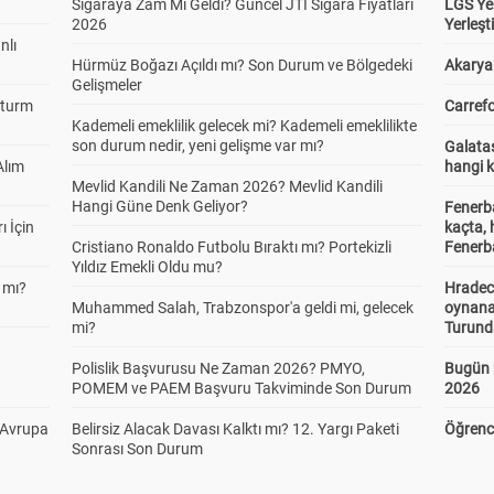
Sigaraya Zam Mı Geldi? Güncel JTI Sigara Fiyatları
LGS Yer
2026
Yerleş
nlı
Hürmüz Boğazı Açıldı mı? Son Durum ve Bölgedeki
Akaryak
Gelişmeler
Sturm
Carrefo
Kademeli emeklilik gelecek mi? Kademeli emeklilikte
son durum nedir, yeni gelişme var mı?
Galatas
Alım
hangi 
Mevlid Kandili Ne Zaman 2026? Mevlid Kandili
Hangi Güne Denk Geliyor?
Fenerb
ı İçin
kaçta,
Cristiano Ronaldo Futbolu Bıraktı mı? Portekizli
Fenerba
Yıldız Emekli Oldu mu?
 mı?
Hradec
Muhammed Salah, Trabzonspor'a geldi mi, gelecek
oynana
mi?
Turund
Polislik Başvurusu Ne Zaman 2026? PMYO,
Bugün 
POMEM ve PAEM Başvuru Takviminde Son Durum
2026
 Avrupa
Belirsiz Alacak Davası Kalktı mı? 12. Yargı Paketi
Öğrenci
Sonrası Son Durum