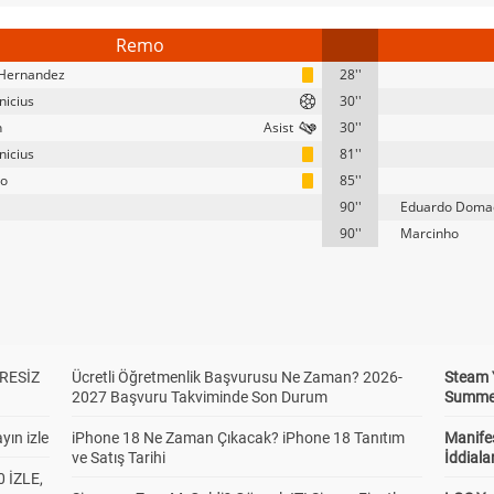
Remo
 Hernandez
28''
nicius
30''
n
30''
nicius
81''
lo
85''
90''
Eduardo Doma
90''
Marcinho
RESİZ
Ücretli Öğretmenlik Başvurusu Ne Zaman? 2026-
Steam 
2027 Başvuru Takviminde Son Durum
Summer 
yın izle
iPhone 18 Ne Zaman Çıkacak? iPhone 18 Tanıtım
Manifes
ve Satış Tarihi
İddiala
 İZLE,