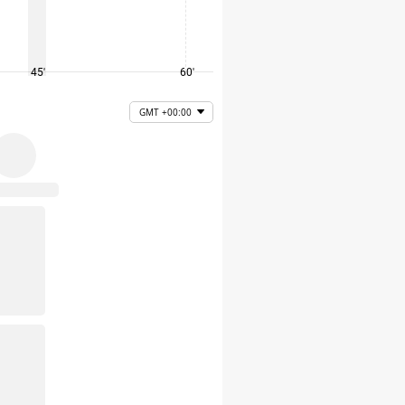
45'
60'
75'
GMT +00:00