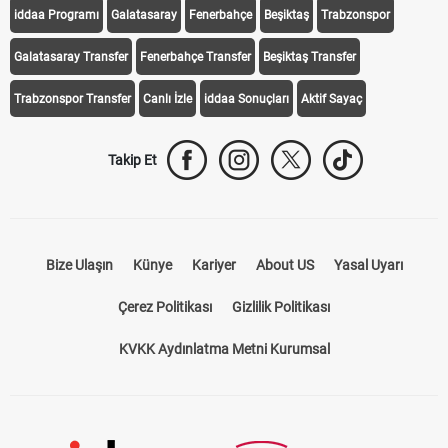
iddaa Programı
Galatasaray
Fenerbahçe
Beşiktaş
Trabzonspor
Galatasaray Transfer
Fenerbahçe Transfer
Beşiktaş Transfer
Trabzonspor Transfer
Canlı İzle
iddaa Sonuçları
Aktif Sayaç
Takip Et
Bize Ulaşın
Künye
Kariyer
About US
Yasal Uyarı
Çerez Politikası
Gizlilik Politikası
KVKK Aydınlatma Metni Kurumsal