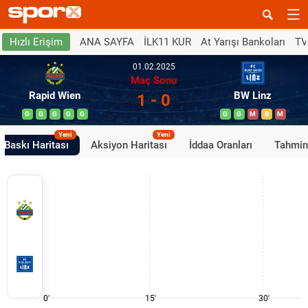
ANA SAYFA
İLK11 KUR
At Yarışı Bankoları
TV
Hızlı Erişim
01.02.2025
Maç Sonu
Rapid Wien
BW Linz
1 - 0
G
G
G
G
G
G
G
M
B
M
Yeni
Yeni
Baskı Haritası
Aksiyon Haritası
İddaa Oranları
Tahmin
0'
15'
30'