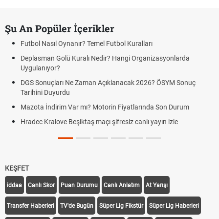
Şu An Popüler İçerikler
Futbol Nasıl Oynanır? Temel Futbol Kuralları
Deplasman Golü Kuralı Nedir? Hangi Organizasyonlarda
Uygulanıyor?
DGS Sonuçları Ne Zaman Açıklanacak 2026? ÖSYM Sonuç
Tarihini Duyurdu
Mazota İndirim Var mı? Motorin Fiyatlarında Son Durum
Hradec Kralove Beşiktaş maçı şifresiz canlı yayın izle
KEŞFET
iddaa
Canlı Skor
Puan Durumu
Canlı Anlatım
At Yarışı
Transfer Haberleri
TV'de Bugün
Süper Lig Fikstür
Süper Lig Haberleri