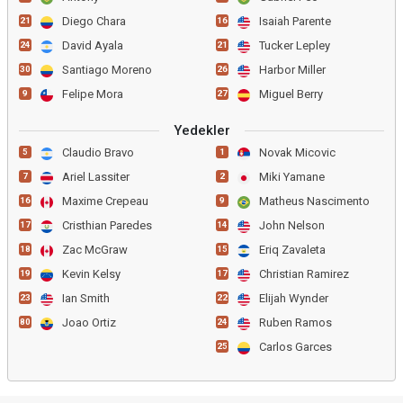
Diego Chara
Isaiah Parente
21
16
David Ayala
Tucker Lepley
24
21
Santiago Moreno
Harbor Miller
30
26
Felipe Mora
Miguel Berry
9
27
Yedekler
Claudio Bravo
Novak Micovic
5
1
Ariel Lassiter
Miki Yamane
7
2
Maxime Crepeau
Matheus Nascimento
16
9
Cristhian Paredes
John Nelson
17
14
Zac McGraw
Eriq Zavaleta
18
15
Kevin Kelsy
Christian Ramirez
19
17
Ian Smith
Elijah Wynder
23
22
Joao Ortiz
Ruben Ramos
80
24
Carlos Garces
25