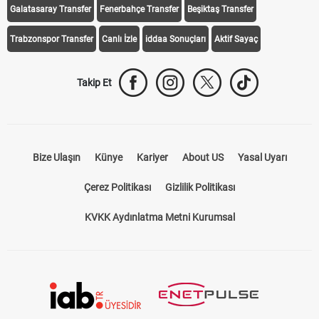
Galatasaray Transfer
Fenerbahçe Transfer
Beşiktaş Transfer
Trabzonspor Transfer
Canlı İzle
iddaa Sonuçları
Aktif Sayaç
Takip Et
Bize Ulaşın
Künye
Kariyer
About US
Yasal Uyarı
Çerez Politikası
Gizlilik Politikası
KVKK Aydınlatma Metni Kurumsal