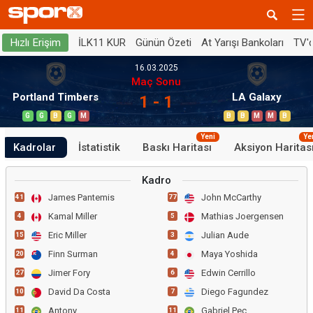
İLK11 KUR
Günün Özeti
At Yarışı Bankoları
TV'
Hızlı Erişim
16.03.2025
Maç Sonu
Portland Timbers
LA Galaxy
1 - 1
G
G
B
G
M
B
B
M
M
B
Yeni
Ye
Kadrolar
İstatistik
Baskı Haritası
Aksiyon Haritas
Kadro
James Pantemis
John McCarthy
41
77
Kamal Miller
Mathias Joergensen
4
5
Eric Miller
Julian Aude
15
3
Finn Surman
Maya Yoshida
20
4
Jimer Fory
Edwin Cerrillo
27
6
David Da Costa
Diego Fagundez
10
7
Antony
Gabriel Pec
11
11