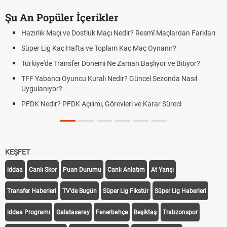
Şu An Popüler İçerikler
Hazırlık Maçı ve Dostluk Maçı Nedir? Resmî Maçlardan Farkları
Süper Lig Kaç Hafta ve Toplam Kaç Maç Oynanır?
Türkiye'de Transfer Dönemi Ne Zaman Başlıyor ve Bitiyor?
TFF Yabancı Oyuncu Kuralı Nedir? Güncel Sezonda Nasıl
Uygulanıyor?
PFDK Nedir? PFDK Açılımı, Görevleri ve Karar Süreci
KEŞFET
iddaa
Canlı Skor
Puan Durumu
Canlı Anlatım
At Yarışı
Transfer Haberleri
TV'de Bugün
Süper Lig Fikstür
Süper Lig Haberleri
iddaa Programı
Galatasaray
Fenerbahçe
Beşiktaş
Trabzonspor