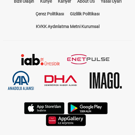
Bize Ulaşın
Künye
Kariyer
About US
Yasal Uyarı
Çerez Politikası
Gizlilik Politikası
KVKK Aydınlatma Metni Kurumsal