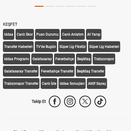
KEŞFET
iddaa
Canlı Skor
Puan Durumu
Canlı Anlatım
At Yarışı
Transfer Haberleri
TV'de Bugün
Süper Lig Fikstür
Süper Lig Haberleri
iddaa Programı
Galatasaray
Fenerbahçe
Beşiktaş
Trabzonspor
Galatasaray Transfer
Fenerbahçe Transfer
Beşiktaş Transfer
Trabzonspor Transfer
Canlı İzle
iddaa Sonuçları
Aktif Sayaç
Takip Et