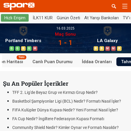
İLK11 KUR
Günün Özeti
At Yarışı Bankoları
TV'
Hızlı Erişim
16.03.2025
Maç Sonu
Portland Timbers
LA Galaxy
1 - 1
G
G
B
G
M
B
B
M
M
B
Yeni
on Haritası
Canlı Puan Durumu
İddaa Oranları
Tahm
Şu An Popüler İçerikler
TFF 2. Lig'de Beyaz Grup ve Kırmızı Grup Nedir?
Basketbol Şampiyonlar Ligi (BCL) Nedir? Formatı Nasıl İşler?
FIFA Kulüpler Dünya Kupası Nedir? Yeni Format Nasıl İşler?
FA Cup Nedir? İngiltere Federasyon Kupası Formatı
Community Shield Nedir? Kimler Oynar ve Formatı Nasıldır?