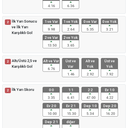
4.16
6.36
İlk Yarı Sonucu
1 ve Var
1 ve Yok
0 ve Var
0 ve Yok
2
ve İlk Yarı
9.98
2.64
5.35
3.21
Karşılıklı Gol
2 ve Var
2 ve Yok
13.50
3.65
Altı/Üstü 2,5 ve
Alt ve Var
Üst ve
Alt ve
Üst ve
2
Karşılıklı Gol
Var
Yok
Yok
6.76
1.46
2.92
7.92
İlk Yarı Skoru
0:0
1:1
2:2
Ev 1:0
2
3.35
6.41
47.00
4.22
Ev 2:0
Ev 2:1
Dep 1:0
Dep 2:0
10.00
15.30
5.34
16.20
Dep 2:1
diğer