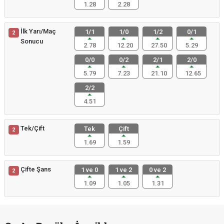
1.28
2.28
İlk Yarı/Maç
1/1
1/0
1/2
0/1
2
Sonucu
2.78
12.20
27.50
5.29
0/0
0/2
2/1
2/0
5.79
7.23
21.10
12.65
2/2
4.51
Tek/Çift
Tek
Çift
2
1.69
1.59
Çifte Şans
1 ve 0
1 ve 2
0 ve 2
2
1.09
1.05
1.31