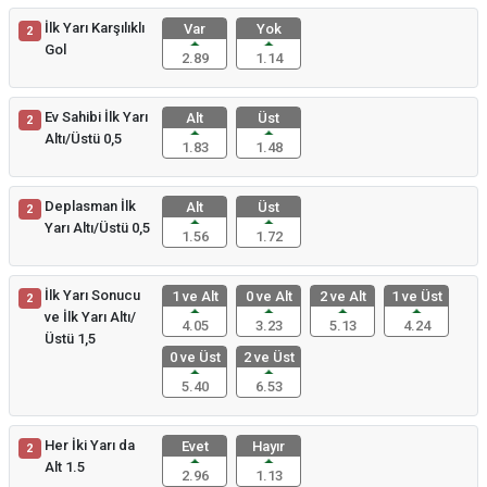
İlk Yarı Karşılıklı
Var
Yok
2
Gol
2.89
1.14
Ev Sahibi İlk Yarı
Alt
Üst
2
Altı/Üstü 0,5
1.83
1.48
Deplasman İlk
Alt
Üst
2
Yarı Altı/Üstü 0,5
1.56
1.72
İlk Yarı Sonucu
1 ve Alt
0 ve Alt
2 ve Alt
1 ve Üst
2
ve İlk Yarı Altı/
4.05
3.23
5.13
4.24
Üstü 1,5
0 ve Üst
2 ve Üst
5.40
6.53
Her İki Yarı da
Evet
Hayır
2
Alt 1.5
2.96
1.13