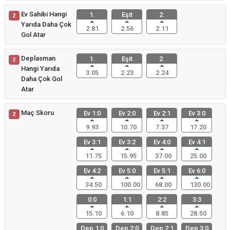
Ev Sahibi Hangi
1.
Eşit
2.
2
Yarıda Daha Çok
2.81
2.56
2.11
Gol Atar
Deplasman
1.
Eşit
2.
2
Hangi Yarıda
3.05
2.23
2.24
Daha Çok Gol
Atar
Maç Skoru
Ev 1:0
Ev 2:0
Ev 2:1
Ev 3:0
2
9.93
10.70
7.37
17.20
Ev 3:1
Ev 3:2
Ev 4:0
Ev 4:1
11.75
15.95
37.00
25.00
Ev 4:2
Ev 5:0
Ev 5:1
Ev 6:0
34.50
100.00
68.00
130.00
0:0
1:1
2:2
3:3
15.10
6.10
8.85
28.50
Dep 1:0
Dep 2:0
Dep 2:1
Dep 3:0