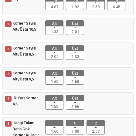
4.87
1.92
2.59
6.45
Korner Sayısı
Alt
Üst
2
Altı/Üstü 10,5
1.33
2.01
Korner Sayısı
Alt
Üst
2
Altı/Üstü 8,5
2.04
1.32
Korner Sayısı
Alt
Üst
2
Altı/Üstü 9,5
1.60
1.60
İlk Yarı Korner
Alt
Üst
2
4,5
1.55
1.66
Hangi Takım
1
0
2
2
Daha Çok
1.60
7.00
2.07
Korner Kullanır