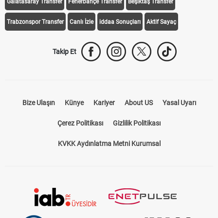
Galatasaray Transfer
Fenerbahçe Transfer
Beşiktaş Transfer
Trabzonspor Transfer
Canlı İzle
iddaa Sonuçları
Aktif Sayaç
Takip Et
Bize Ulaşın
Künye
Kariyer
About US
Yasal Uyarı
Çerez Politikası
Gizlilik Politikası
KVKK Aydınlatma Metni Kurumsal