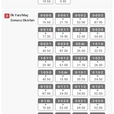
19.50
9.93
İlk Yarı/Maç
0-0 0-0
0-0 0-1
0-0 0-2
0-0 0-3
2
Sonucu Skorları
15.60
21.70
52.00
87.00
0-0 1-0
0-0 1-1
0-0 1-2
0-0 2-0
17.35
19.95
52.00
34.50
0-0 2-1
0-0 3-0
0:0 4+
1-0 1-0
43.50
87.00
25.00
22.55
1-0 1-1
1-0 1-2
1-0 2-0
1-0 2-1
23.40
61.00
21.70
26.00
1-0 3-0
1-0 4+
0-1 0-1
0-1 0-2
43.50
13.00
30.50
34.50
0-1 0-3
0-1 1-1
0-1 1-2
0-1 2-1
87.00
24.30
34.50
52.00
0-1 4+
2-0 2-0
2-0 2-1
2-0 3-0
15.60
52.00
69.00
52.00