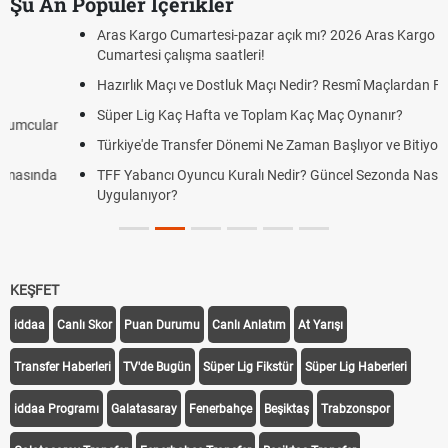
Şu An Popüler İçerikler
Aras Kargo Cumartesi-pazar açık mı? 2026 Aras Kargo
Cumartesi çalışma saatleri!
Hazırlık Maçı ve Dostluk Maçı Nedir? Resmî Maçlardan Farkları
Süper Lig Kaç Hafta ve Toplam Kaç Maç Oynanır?
Türkiye'de Transfer Dönemi Ne Zaman Başlıyor ve Bitiyor?
TFF Yabancı Oyuncu Kuralı Nedir? Güncel Sezonda Nasıl
Uygulanıyor?
KEŞFET
iddaa
Canlı Skor
Puan Durumu
Canlı Anlatım
At Yarışı
Transfer Haberleri
TV'de Bugün
Süper Lig Fikstür
Süper Lig Haberleri
iddaa Programı
Galatasaray
Fenerbahçe
Beşiktaş
Trabzonspor