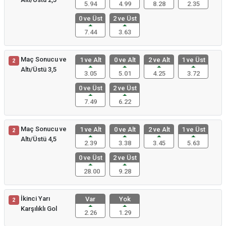
5.94
4.99
8.28
2.35
0 ve Üst
2 ve Üst
7.44
3.63
Maç Sonucu ve
1 ve Alt
0 ve Alt
2 ve Alt
1 ve Üst
2
Altı/Üstü 3,5
3.05
5.01
4.25
3.72
0 ve Üst
2 ve Üst
7.49
6.22
Maç Sonucu ve
1 ve Alt
0 ve Alt
2 ve Alt
1 ve Üst
2
Altı/Üstü 4,5
2.39
3.38
3.45
5.63
0 ve Üst
2 ve Üst
28.00
9.28
İkinci Yarı
Var
Yok
2
Karşılıklı Gol
2.26
1.29