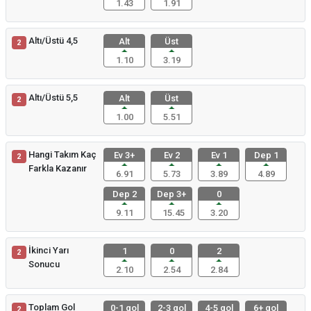
1.43
1.91
Altı/Üstü 4,5
Alt
Üst
2
1.10
3.19
Altı/Üstü 5,5
Alt
Üst
2
1.00
5.51
Hangi Takım Kaç
Ev 3+
Ev 2
Ev 1
Dep 1
2
Farkla Kazanır
6.91
5.73
3.89
4.89
Dep 2
Dep 3+
0
9.11
15.45
3.20
İkinci Yarı
1
0
2
2
Sonucu
2.10
2.54
2.84
Toplam Gol
0-1 gol
2-3 gol
4-5 gol
6+ gol
2