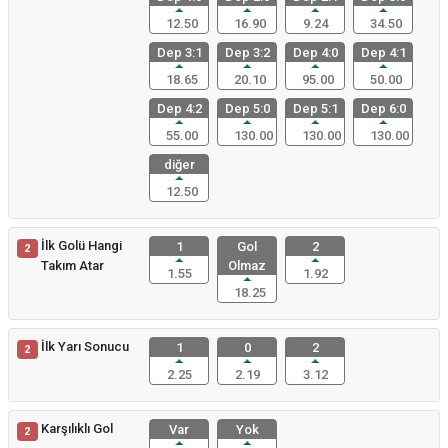
12.50
16.90
9.24
34.50
Dep 3:1
Dep 3:2
Dep 4:0
Dep 4:1
18.65
20.10
95.00
50.00
Dep 4:2
Dep 5:0
Dep 5:1
Dep 6:0
55.00
130.00
130.00
130.00
diğer
12.50
İlk Golü Hangi
1
Gol
2
2
Takım Atar
Olmaz
1.55
1.92
18.25
İlk Yarı Sonucu
1
0
2
2
2.25
2.19
3.12
Karşılıklı Gol
Var
Yok
2