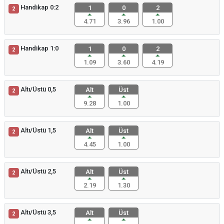
Handikap 0:2
1
0
2
2
4.71
3.96
1.00
Handikap 1:0
1
0
2
2
1.09
3.60
4.19
Altı/Üstü 0,5
Alt
Üst
2
9.28
1.00
Altı/Üstü 1,5
Alt
Üst
2
4.45
1.00
Altı/Üstü 2,5
Alt
Üst
2
2.19
1.30
Altı/Üstü 3,5
Alt
Üst
2