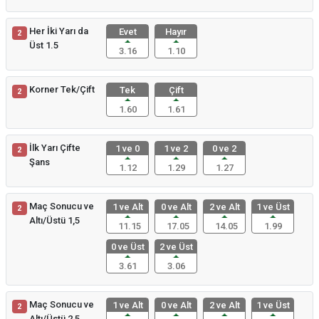
Her İki Yarı da
Evet
Hayır
2
Üst 1.5
3.16
1.10
Korner Tek/Çift
Tek
Çift
2
1.60
1.61
İlk Yarı Çifte
1 ve 0
1 ve 2
0 ve 2
2
Şans
1.12
1.29
1.27
Maç Sonucu ve
1 ve Alt
0 ve Alt
2 ve Alt
1 ve Üst
2
Altı/Üstü 1,5
11.15
17.05
14.05
1.99
0 ve Üst
2 ve Üst
3.61
3.06
Maç Sonucu ve
1 ve Alt
0 ve Alt
2 ve Alt
1 ve Üst
2
Altı/Üstü 2,5