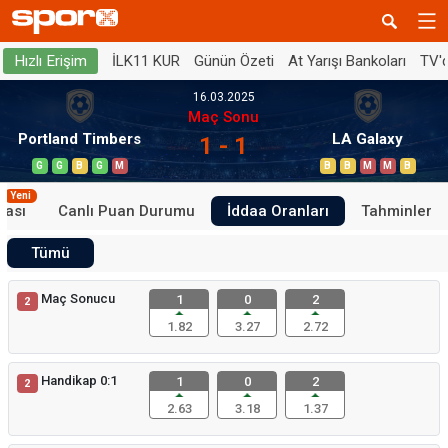
İLK11 KUR
Günün Özeti
At Yarışı Bankoları
TV'
Hızlı Erişim
16.03.2025
Maç Sonu
Portland Timbers
LA Galaxy
1 - 1
G
G
B
G
M
B
B
M
M
B
Yeni
tası
Canlı Puan Durumu
İddaa Oranları
Tahminler
Tümü
Maç Sonucu
1
0
2
2
1.82
3.27
2.72
Handikap 0:1
1
0
2
2
2.63
3.18
1.37