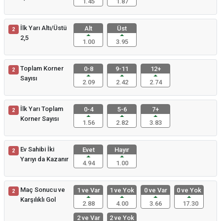
1.45
1.87
İlk Yarı Altı/Üstü
Alt
Üst
2
2,5
1.00
3.95
Toplam Korner
0-8
9-11
12+
2
Sayısı
2.09
2.42
2.74
İlk Yarı Toplam
0-4
5-6
7+
2
Korner Sayısı
1.56
2.82
3.83
Ev Sahibi İki
Evet
Hayır
2
Yarıyı da Kazanır
4.94
1.00
Maç Sonucu ve
1 ve Var
1 ve Yok
0 ve Var
0 ve Yok
2
Karşılıklı Gol
2.88
4.00
3.66
17.30
2 ve Var
2 ve Yok