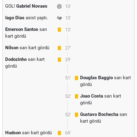
GOL!
Gabriel Novaes
10'
Iago Dias
asist yaptı.
10'
Emerson Santos
sarı
12'
kart gördü
Nilson
sarı kart gördü
27'
Dodozinho
sarı kart
29'
gördü
Douglas Baggio
sarı kart
51'
gördü
Joao Costa
sarı kart
52'
gördü
Gustavo Bochecha
sarı
52'
kart gördü
Hudson
sarı kart gördü
69'