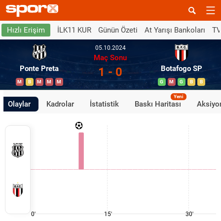
İLK11 KUR
Günün Özeti
At Yarışı Bankoları
TV
Hızlı Erişim
05.10.2024
Maç Sonu
Ponte Preta
Botafogo SP
1 - 0
M
B
M
M
M
G
M
G
B
B
Yeni
Olaylar
Kadrolar
İstatistik
Baskı Haritası
Aksiyon
0'
15'
30'