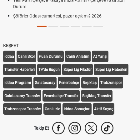
Yeni Parti Çerçeve Yasaya İmza Attı mı? Çerçeve Yasa Son
Durum
Şöförler Odası cumartesi, pazar açık mı? 2026
KEŞFET
iddaa
Canlı Skor
Puan Durumu
Canlı Anlatım
At Yarışı
Transfer Haberleri
TV'de Bugün
Süper Lig Fikstür
Süper Lig Haberleri
iddaa Programı
Galatasaray
Fenerbahçe
Beşiktaş
Trabzonspor
Galatasaray Transfer
Fenerbahçe Transfer
Beşiktaş Transfer
Trabzonspor Transfer
Canlı İzle
iddaa Sonuçları
Aktif Sayaç
Takip Et