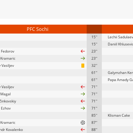
PFC Sochi
15''
Lechii Sadulae
15''
Daniil Khlusevi
 Fedorov
23''
 Kramaric
23''
 Vasiljev
32''
61''
Galymzhan Ke
61''
Papa Amady G
 Vasiljev
71''
 Magal
71''
Zinkovskiy
71''
 Ezhov
71''
85''
Klisman Cake
 Kramaric
87''
ndr Kovalenko
88''