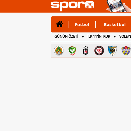
Futbol
Basketbol
GÜNÜN ÖZETİ
İLK 11'İNİ KUR
VOLEYB
CANLI ANLATIM
İNGİLTERE