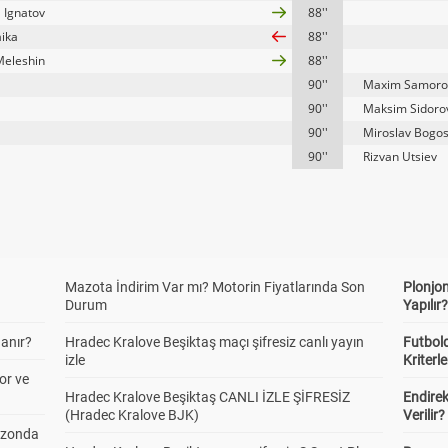
l Ignatov
88''
aika
88''
Meleshin
88''
90''
Maxim Samoro
90''
Maksim Sidoro
90''
Miroslav Bogo
90''
Rizvan Utsiev
Mazota İndirim Var mı? Motorin Fiyatlarında Son
Plonjon
Durum
Yapılır
anır?
Hradec Kralove Beşiktaş maçı şifresiz canlı yayın
Futbold
izle
Kriterle
or ve
Hradec Kralove Beşiktaş CANLI İZLE ŞİFRESİZ
Endire
(Hradec Kralove BJK)
Verilir?
ezonda