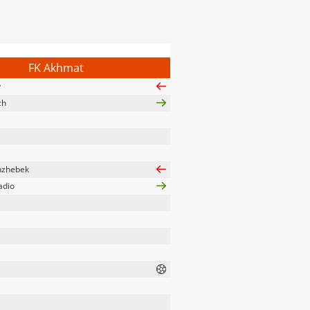
FK Akhmat
v
ch
nzhebek
adio