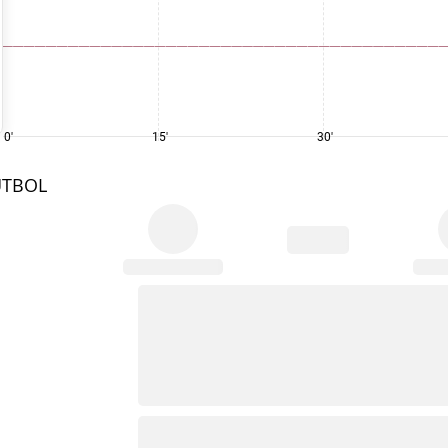
0'
15'
30'
UTBOL