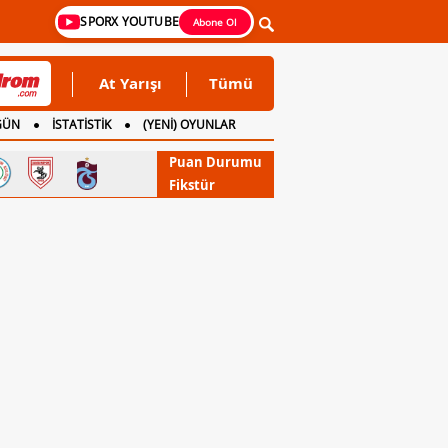
SPORX YOUTUBE
Abone Ol
At Yarışı
Tümü
GÜN
İSTATİSTİK
(YENİ) OYUNLAR
Puan Durumu
Fikstür