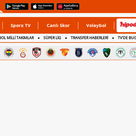
Sporx TV
Canlı Skor
Voleybol
OL MİLLİ TAKIMLAR
SÜPER LİG
TRANSFER HABERLERİ
TV'DE BU