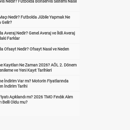
is Nedir? Futbolda Bonservis Sistemi Nasıl
 Maçı Nedir? Futbolda Jübile Yapmak Ne
 Gelir?
a Averaj Nedir? Genel Averaj ve İkili Averaj
aki Farklar
da Ofsayt Nedir? Ofsayt Nasıl ve Neden
ise Kayıtları Ne Zaman 2026? AÖL 2. Dönem
enileme ve Yeni Kayıt Tarihleri
e İndirim Var mı? Motorin Fiyatlarında
n İndirim Tarihi
Fiyatı Açıklandı mı? 2026 TMO Fındık Alım
rı Belli Oldu mu?