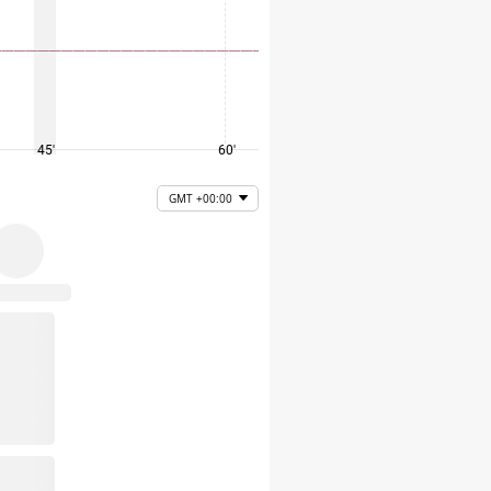
45'
60'
75'
GMT +00:00