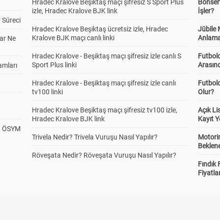
Hradec Kralove Beşiktaş maçı şifresiz S Sport Plus
Bonserv
izle, Hradec Kralove BJK link
İşler?
 Süreci
Hradec Kralove Beşiktaş ücretsiz izle, Hradec
Jübile
Kralove BJK maçı canlı linki
Anlama
ar Ne
Hradec Kralove - Beşiktaş maçı şifresiz izle canlı S
Futbold
Sport Plus linki
Arasınd
amları
Hradec Kralove - Beşiktaş maçı şifresiz izle canlı
Futbol
tv100 linki
Olur?
Hradec Kralove Beşiktaş maçı şifresiz tv100 izle,
Açık L
Hradec Kralove BJK link
Kayıt Y
? ÖSYM
Trivela Nedir? Trivela Vuruşu Nasıl Yapılır?
Motorin
Beklene
Röveşata Nedir? Röveşata Vuruşu Nasıl Yapılır?
Fındık 
Fiyatla