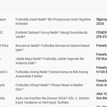
yayın
Futbolda Asist Nedir? Bir Pozisyonun Asist Sayılma
Sigaray
Kriterleri
2026
İZ
Endirekt Serbest Vuruş Nedir? Hangi Durumlarda
FENER
Verilir?
(FB S
t Plus
Bonservis Nedir? Futbolda Bonservis Sistemi Nasıl
Fenerba
İşler?
Fenerb
c
Jübile Maçı Nedir? Futbolda Jübile Yapmak Ne
FB Stu
Anlama Gelir?
Fenerba
anlı S
Futbolda Averaj Nedir? Genel Averaj ve İkili Averaj
tv100 l
Arasındaki Farklar
Fenerba
anlı
Futbolda Ofsayt Nedir? Ofsayt Nasıl ve Neden
Graz ma
Olur?
Altın Y
zle,
Açık Lise Kayıtları Ne Zaman 2026? AÖL 2. Dönem
Son Bek
Kayıt Yenileme ve Yeni Kayıt Tarihleri