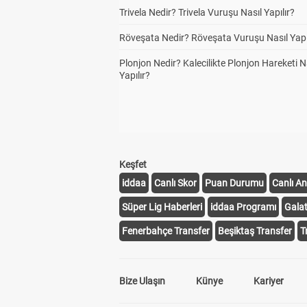
Trivela Nedir? Trivela Vuruşu Nasıl Yapılır?
Röveşata Nedir? Röveşata Vuruşu Nasıl Yapı
Plonjon Nedir? Kalecilikte Plonjon Hareketi N
Yapılır?
Keşfet
iddaa
Canlı Skor
Puan Durumu
Canlı An
Süper Lig Haberleri
iddaa Programı
Gala
Fenerbahçe Transfer
Beşiktaş Transfer
T
Bize Ulaşın
Künye
Kariyer