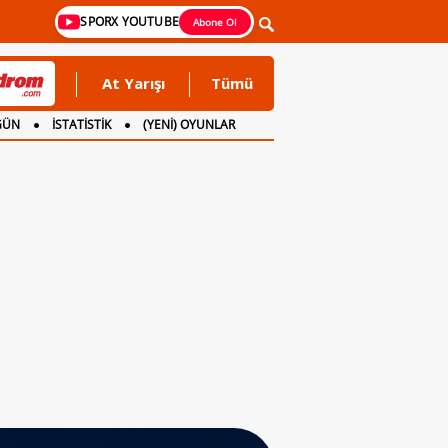
SPORX YOUTUBE
Abone Ol
At Yarışı
Tümü
GÜN
İSTATİSTİK
(YENİ) OYUNLAR