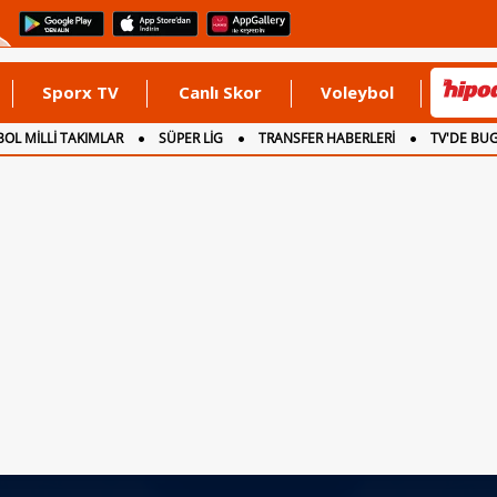
Sporx TV
Canlı Skor
Voleybol
OL MİLLİ TAKIMLAR
SÜPER LİG
TRANSFER HABERLERİ
TV'DE BU