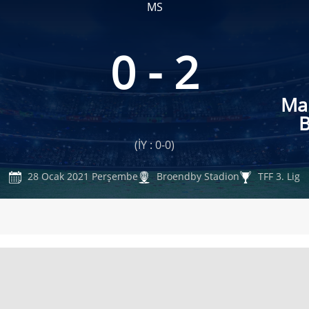
MS
0 - 2
Mal
B
(İY : 0-0)
28 Ocak 2021 Perşembe
Broendby Stadion
TFF 3. Lig