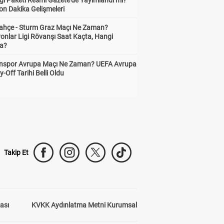
gı Paketi Resmî Gazete'de Yayımlandı mı?
on Dakika Gelişmeleri
ahçe - Sturm Graz Maçı Ne Zaman?
onlar Ligi Rövanşı Saat Kaçta, Hangi
a?
nspor Avrupa Maçı Ne Zaman? UEFA Avrupa
y-Off Tarihi Belli Oldu
Takip Et
kası
KVKK Aydınlatma Metni Kurumsal