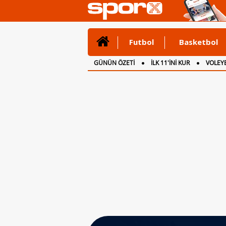
Futbol
Basketbol
GÜNÜN ÖZETİ
İLK 11'İNİ KUR
VOLEYB
CANLI ANLATIM
İNGİLTERE