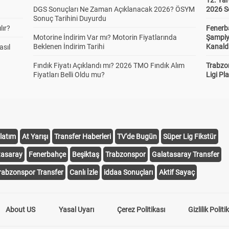
12. Yar
DGS Sonuçları Ne Zaman Açıklanacak 2026? ÖSYM
2026 S
Sonuç Tarihini Duyurdu
lır?
Fenerb
Motorine İndirim Var mı? Motorin Fiyatlarında
Şampiy
Beklenen İndirim Tarihi
Kanald
asıl
Fındık Fiyatı Açıklandı mı? 2026 TMO Fındık Alım
Trabzo
Fiyatları Belli Oldu mu?
Ligi Pla
latım
At Yarışı
Transfer Haberleri
TV'de Bugün
Süper Lig Fikstür
tasaray
Fenerbahçe
Beşiktaş
Trabzonspor
Galatasaray Transfer
rabzonspor Transfer
Canlı İzle
iddaa Sonuçları
Aktif Sayaç
About US
Yasal Uyarı
Çerez Politikası
Gizlilik Politi