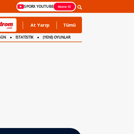
SPORX YOUTUBE
Abone Ol
At Yarışı
Tümü
GÜN
İSTATİSTİK
(YENİ) OYUNLAR