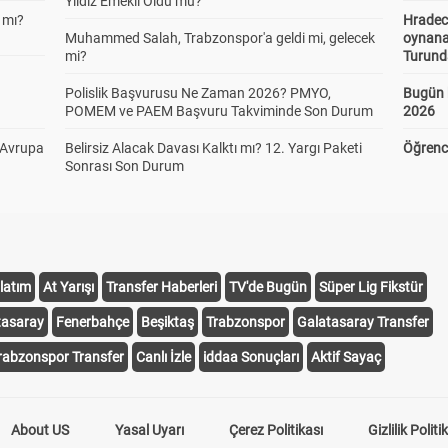
Yıldız Emekli Oldu mu?
 mı?
Hradec
Muhammed Salah, Trabzonspor'a geldi mi, gelecek
oynana
mi?
Turund
Polislik Başvurusu Ne Zaman 2026? PMYO,
Bugün 
POMEM ve PAEM Başvuru Takviminde Son Durum
2026
 Avrupa
Belirsiz Alacak Davası Kalktı mı? 12. Yargı Paketi
Öğrenci
Sonrası Son Durum
latım
At Yarışı
Transfer Haberleri
TV'de Bugün
Süper Lig Fikstür
tasaray
Fenerbahçe
Beşiktaş
Trabzonspor
Galatasaray Transfer
rabzonspor Transfer
Canlı İzle
iddaa Sonuçları
Aktif Sayaç
About US
Yasal Uyarı
Çerez Politikası
Gizlilik Politi