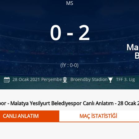
MS
0 - 2
Mal
B
(İY : 0-0)
28 Ocak 2021 Perşembe
Broendby Stadion
TFF 3. Lig
or - Malatya Yesilyurt Belediyespor Canlı Anlatım - 28 Oca
CANLI ANLATIM
MAÇ İSTATİSTİĞİ