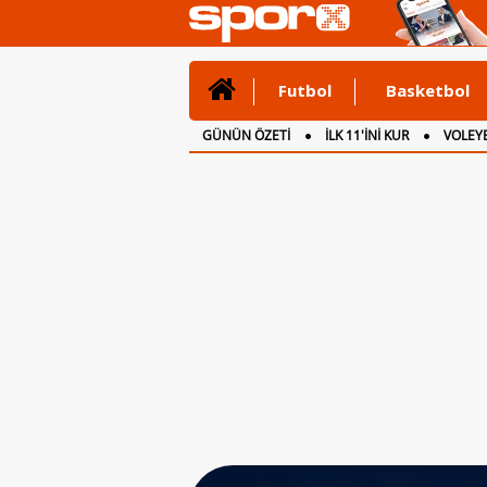
Futbol
Basketbol
GÜNÜN ÖZETİ
İLK 11'İNİ KUR
VOLEYB
CANLI ANLATIM
İNGİLTERE