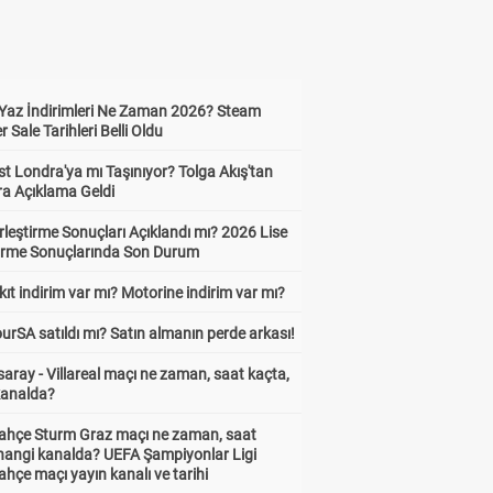
Yaz İndirimleri Ne Zaman 2026? Steam
Sale Tarihleri Belli Oldu
t Londra'ya mı Taşınıyor? Tolga Akış'tan
ra Açıklama Geldi
leştirme Sonuçları Açıklandı mı? 2026 Lise
tirme Sonuçlarında Son Durum
ıt indirim var mı? Motorine indirim var mı?
urSA satıldı mı? Satın almanın perde arkası!
aray - Villareal maçı ne zaman, saat kaçta,
kanalda?
ahçe Sturm Graz maçı ne zaman, saat
 hangi kanalda? UEFA Şampiyonlar Ligi
hçe maçı yayın kanalı ve tarihi