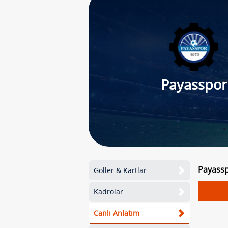
Payasspor
Payassp
Goller & Kartlar
Kadrolar
Canlı Anlatım