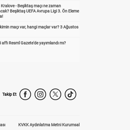
 Kralove - Beşiktaş maçı ne zaman
cak? Beşiktaş UEFA Avrupa Ligi 3. Ön Eleme
a!
kimin maçı var, hangi maçlar var? 3 Ağustos
 affı Resmî Gazete'de yayımlandı mı?
Takip Et
kası
KVKK Aydınlatma Metni Kurumsal