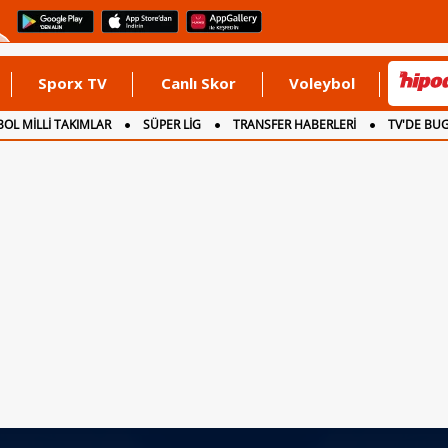
Sporx TV
Canlı Skor
Voleybol
OL MİLLİ TAKIMLAR
SÜPER LİG
TRANSFER HABERLERİ
TV'DE BU