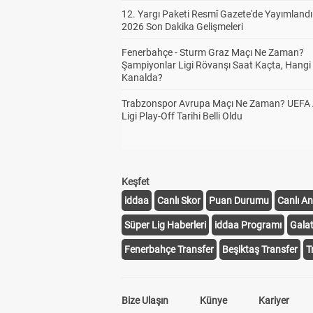
12. Yargı Paketi Resmî Gazete'de Yayımlandı
2026 Son Dakika Gelişmeleri
Fenerbahçe - Sturm Graz Maçı Ne Zaman?
Şampiyonlar Ligi Rövanşı Saat Kaçta, Hangi
Kanalda?
Trabzonspor Avrupa Maçı Ne Zaman? UEFA
Ligi Play-Off Tarihi Belli Oldu
Keşfet
iddaa
Canlı Skor
Puan Durumu
Canlı An
Süper Lig Haberleri
iddaa Programı
Gala
Fenerbahçe Transfer
Beşiktaş Transfer
T
Bize Ulaşın
Künye
Kariyer