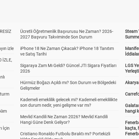
RESİZ
Ücretli Öğretmenlik Başvurusu Ne Zaman? 2026-
Steam 
2027 Başvuru Takviminde Son Durum
Summer 
yın izle
iPhone 18 Ne Zaman Çıkacak? iPhone 18 Tanıtım
Manifes
ve Satış Tarihi
İddiala
 İZLE,
Sigaraya Zam Mı Geldi? Güncel JTI Sigara Fiyatları
LGS Yer
2026
Yerleş
nlı
Hürmüz Boğazı Açıldı mı? Son Durum ve Bölgedeki
Akaryak
Gelişmeler
Sturm
Carrefo
Kademeli emeklilik gelecek mi? Kademeli emeklilikte
son durum nedir, yeni gelişme var mı?
Galatas
Alım
hangi 
Mevlid Kandili Ne Zaman 2026? Mevlid Kandili
Hangi Güne Denk Geliyor?
Fenerb
ı İçin
kaçta,
Cristiano Ronaldo Futbolu Bıraktı mı? Portekizli
Fenerba