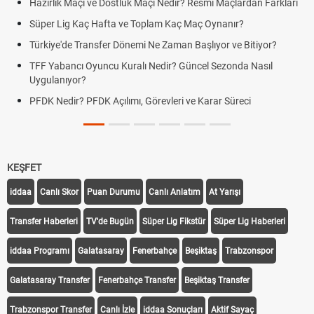
Hazırlık Maçı ve Dostluk Maçı Nedir? Resmî Maçlardan Farkları
Süper Lig Kaç Hafta ve Toplam Kaç Maç Oynanır?
Türkiye'de Transfer Dönemi Ne Zaman Başlıyor ve Bitiyor?
TFF Yabancı Oyuncu Kuralı Nedir? Güncel Sezonda Nasıl
Uygulanıyor?
PFDK Nedir? PFDK Açılımı, Görevleri ve Karar Süreci
KEŞFET
iddaa
Canlı Skor
Puan Durumu
Canlı Anlatım
At Yarışı
Transfer Haberleri
TV'de Bugün
Süper Lig Fikstür
Süper Lig Haberleri
iddaa Programı
Galatasaray
Fenerbahçe
Beşiktaş
Trabzonspor
Galatasaray Transfer
Fenerbahçe Transfer
Beşiktaş Transfer
Trabzonspor Transfer
Canlı İzle
iddaa Sonuçları
Aktif Sayaç