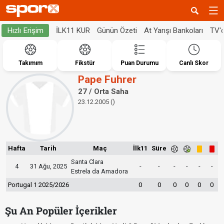
İLK11 KUR
Günün Özeti
At Yarışı Bankoları
TV'
Hızlı Erişim
Takımım
Fikstür
Puan Durumu
Canlı Skor
Pape Fuhrer
27 / Orta Saha
23.12.2005 ()
Hafta
Tarih
Maç
İlk11
Süre
Santa Clara
4
31 Ağu, 2025
-
-
-
-
-
-
Estrela da Amadora
Portugal 1 2025/2026
0
0
0
0
0
0
Şu An Popüler İçerikler