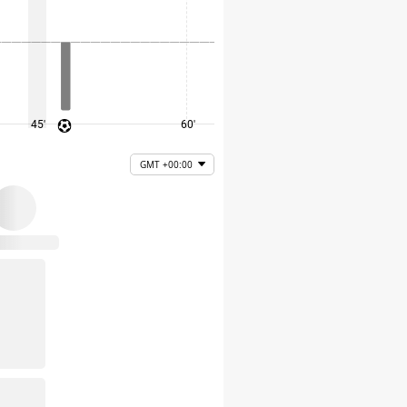
45'
60'
75'
GMT +00:00