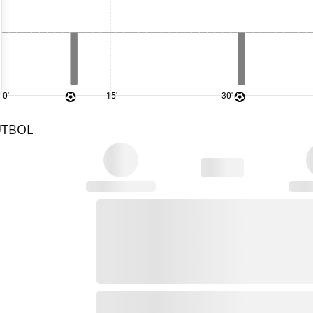
0'
15'
30'
UTBOL