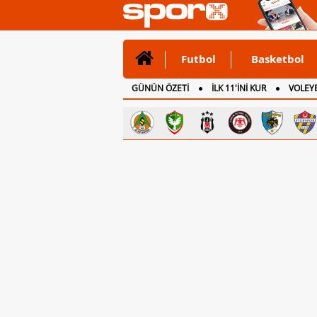
Futbol
Basketbol
GÜNÜN ÖZETİ
İLK 11'İNİ KUR
VOLEYB
CANLI ANLATIM
İNGİLTERE