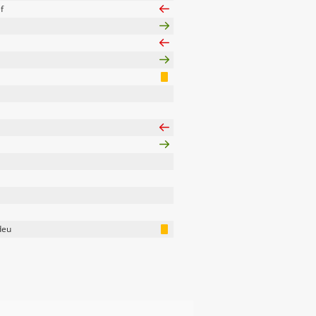
f
deu