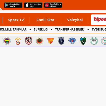
Sporx TV
Canlı Skor
Voleybol
OL MİLLİ TAKIMLAR
SÜPER LİG
TRANSFER HABERLERİ
TV'DE BU