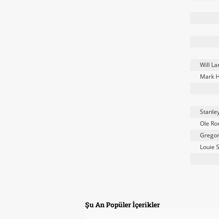
Will L
Mark H
Stanley
Ole R
Gregor
Louie S
Şu An Popüler İçerikler