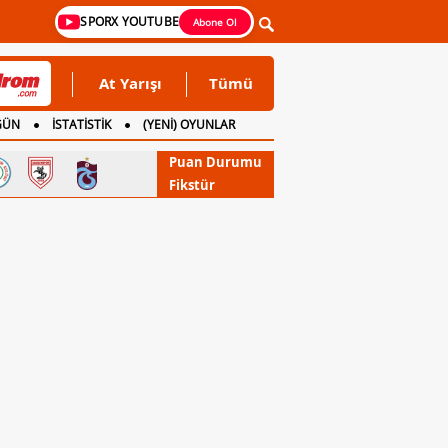
SPORX YOUTUBE
Abone Ol
At Yarışı
Tümü
GÜN
İSTATİSTİK
(YENİ) OYUNLAR
Puan Durumu
Fikstür