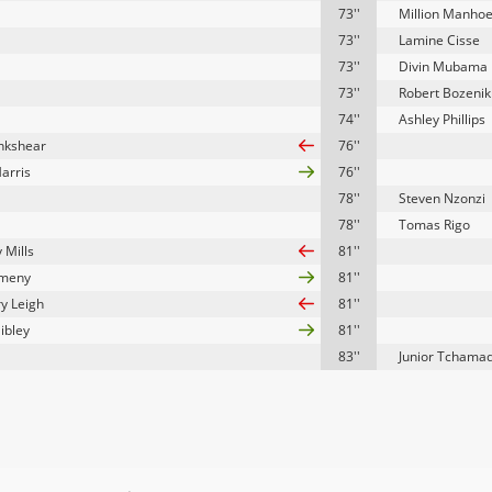
73''
Million Manhoe
73''
Lamine Cisse
73''
Divin Mubama
73''
Robert Bozenik
74''
Ashley Phillips
ankshear
76''
arris
76''
78''
Steven Nzonzi
78''
Tomas Rigo
 Mills
81''
omeny
81''
y Leigh
81''
ibley
81''
83''
Junior Tchama