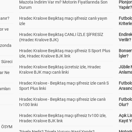
Mazota İndirim Var mı? Motorin Fiyatlarında Son
Plonjon
Durum
Yapılır
anır?
Hradec Kralove Beşiktaş maçı şifresiz canlı yayın
Futbold
izle
Kriterle
or ve
Hradec Kralove Beşiktaş CANLI İZLE ŞİFRESİZ
Endire
(Hradec Kralove BJK)
Verilir?
ezonda
Hradec Kralove Beşiktaş maçı şifresiz S Sport Plus
Bonserv
izle, Hradec Kralove BJK link
İşler?
 Süreci
Hradec Kralove Beşiktaş ücretsiz izle, Hradec
Jübile
Kralove BJK maçı canlı linki
Anlama
ar Ne
Hradec Kralove - Beşiktaş maçı şifresiz izle canlı S
Futbold
Sport Plus linki
Arasınd
amları
Hradec Kralove - Beşiktaş maçı şifresiz izle canlı
Futbol
tv100 linki
Olur?
Hradec Kralove Beşiktaş maçı şifresiz tv100 izle,
Açık L
Hradec Kralove BJK link
Kayıt Y
? ÖSYM
Trivela Nedir? Trivela Vuruşu Nasıl Yapılır?
Motorin