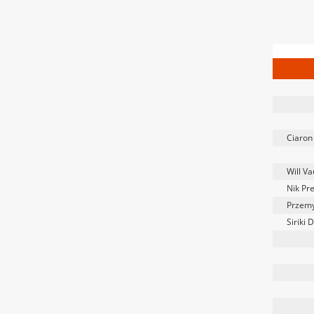
Ciaron
Will Va
Nik Pr
Przemy
Siriki