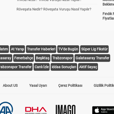
Beklene
Röveşata Nedir? Röveşata Vuruşu Nasıl Yapılır?
Fındık 
Fiyatla
latım
At Yarışı
Transfer Haberleri
TV'de Bugün
Süper Lig Fikstür
tasaray
Fenerbahçe
Beşiktaş
Trabzonspor
Galatasaray Transfer
rabzonspor Transfer
Canlı İzle
iddaa Sonuçları
Aktif Sayaç
About US
Yasal Uyarı
Çerez Politikası
Gizlilik Politi