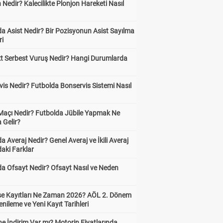
 Nedir? Kalecilikte Plonjon Hareketi Nasıl
?
a Asist Nedir? Bir Pozisyonun Asist Sayılma
ri
kt Serbest Vuruş Nedir? Hangi Durumlarda
is Nedir? Futbolda Bonservis Sistemi Nasıl
 Maçı Nedir? Futbolda Jübile Yapmak Ne
 Gelir?
a Averaj Nedir? Genel Averaj ve İkili Averaj
aki Farklar
da Ofsayt Nedir? Ofsayt Nasıl ve Neden
ise Kayıtları Ne Zaman 2026? AÖL 2. Dönem
enileme ve Yeni Kayıt Tarihleri
e İndirim Var mı? Motorin Fiyatlarında