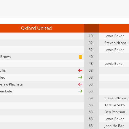
Oxford United
10''
Lewis Baker
32''
Steven Nzonzi
32''
Lewis Baker
 Brown
40''
48''
Lewis Baker
ulks
53''
elec
53''
slaw Placheta
53''
 Dembele
53''
59''
Steven Nzonzi
63''
Tatsuki Seko
63''
Ben Pearson
63''
Lewis Baker
63''
Joon-Ho Bae