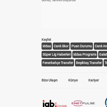
Sonuç Tarihini Duyurdu
Keşfet
iddaa
Canlı Skor
Puan Durumu
Canlı An
Süper Lig Haberleri
iddaa Programı
Gala
Fenerbahçe Transfer
Beşiktaş Transfer
T
Bize Ulaşın
Künye
Kariyer