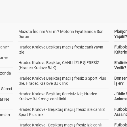
Mazota İndirim Var mı? Motorin Fiyatlarında Son
Plonjon
Durum
Yapılır
anır?
Hradec Kralove Beşiktaş maçı şifresiz canlı yayın
Futbold
izle
Kriterle
or ve
Hradec Kralove Beşiktaş CANLI İZLE ŞİFRESİZ
Endire
(Hradec Kralove BJK)
Verilir?
ezonda
Hradec Kralove Beşiktaş maçı şifresiz S Sport Plus
Bonserv
izle, Hradec Kralove BJK link
İşler?
 Süreci
Hradec Kralove Beşiktaş ücretsiz izle, Hradec
Jübile
Kralove BJK maçı canlı linki
Anlama
ar Ne
Hradec Kralove - Beşiktaş maçı şifresiz izle canlı S
Futbold
Sport Plus linki
Arasınd
amları
Hradec Kralove - Beşiktaş maçı şifresiz izle canlı
Futbol