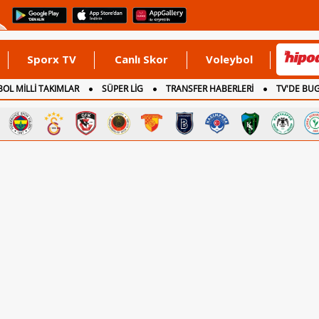
Sporx TV
Canlı Skor
Voleybol
OL MİLLİ TAKIMLAR
SÜPER LİG
TRANSFER HABERLERİ
TV'DE BU