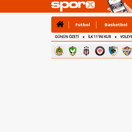
Futbol
Basketbol
GÜNÜN ÖZETİ
İLK 11'İNİ KUR
VOLEYB
CANLI ANLATIM
İNGİLTERE