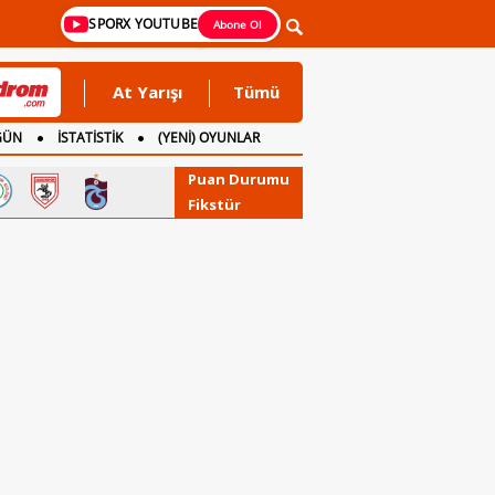
SPORX YOUTUBE
Abone Ol
At Yarışı
Tümü
GÜN
İSTATİSTİK
(YENİ) OYUNLAR
Puan Durumu
Fikstür