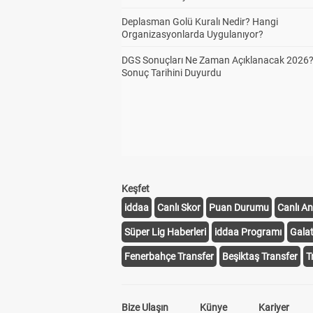
Deplasman Golü Kuralı Nedir? Hangi
Organizasyonlarda Uygulanıyor?
DGS Sonuçları Ne Zaman Açıklanacak 2026
Sonuç Tarihini Duyurdu
Keşfet
iddaa
Canlı Skor
Puan Durumu
Canlı An
Süper Lig Haberleri
iddaa Programı
Gala
Fenerbahçe Transfer
Beşiktaş Transfer
T
Bize Ulaşın
Künye
Kariyer