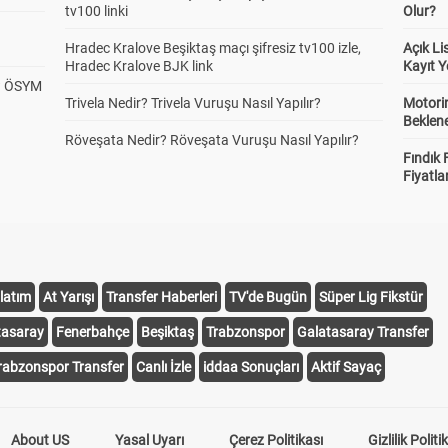
tv100 linki
Olur?
Hradec Kralove Beşiktaş maçı şifresiz tv100 izle,
Açık L
Hradec Kralove BJK link
Kayıt Y
? ÖSYM
Trivela Nedir? Trivela Vuruşu Nasıl Yapılır?
Motorin
Beklene
Röveşata Nedir? Röveşata Vuruşu Nasıl Yapılır?
Fındık 
Fiyatla
latım
At Yarışı
Transfer Haberleri
TV'de Bugün
Süper Lig Fikstür
tasaray
Fenerbahçe
Beşiktaş
Trabzonspor
Galatasaray Transfer
rabzonspor Transfer
Canlı İzle
iddaa Sonuçları
Aktif Sayaç
About US
Yasal Uyarı
Çerez Politikası
Gizlilik Politi