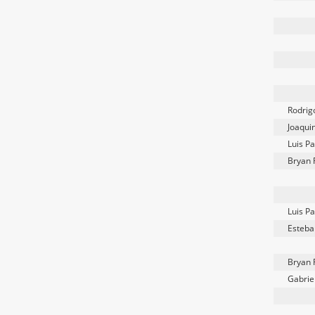
Rodrig
Joaqui
Luis P
Bryan 
Luis P
Esteba
Bryan 
Gabriel