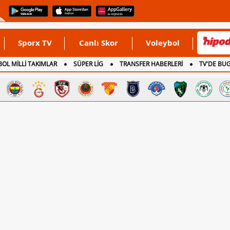
Sporx TV
Canlı Skor
Voleybol
OL MİLLİ TAKIMLAR
SÜPER LİG
TRANSFER HABERLERİ
TV'DE BU