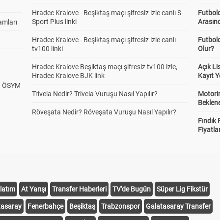
Hradec Kralove - Beşiktaş maçı şifresiz izle canlı S
Futbold
Sport Plus linki
Arasınd
amları
Hradec Kralove - Beşiktaş maçı şifresiz izle canlı
Futbol
tv100 linki
Olur?
Hradec Kralove Beşiktaş maçı şifresiz tv100 izle,
Açık L
Hradec Kralove BJK link
Kayıt Y
? ÖSYM
Trivela Nedir? Trivela Vuruşu Nasıl Yapılır?
Motorin
Beklene
Röveşata Nedir? Röveşata Vuruşu Nasıl Yapılır?
Fındık 
Fiyatla
latım
At Yarışı
Transfer Haberleri
TV'de Bugün
Süper Lig Fikstür
tasaray
Fenerbahçe
Beşiktaş
Trabzonspor
Galatasaray Transfer