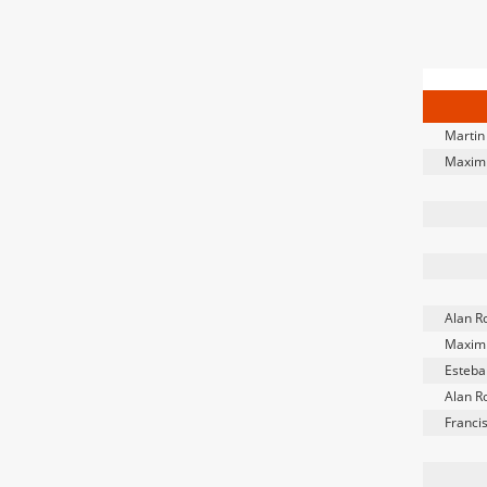
Martin
Maximi
Alan R
Maximi
Esteba
Alan R
Franci