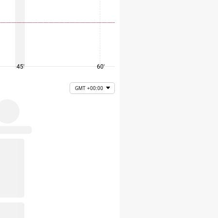
45'
60'
75'
GMT +00:00