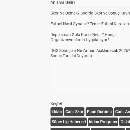
Anlama Gelir?
Skor Ne Demek? Sporda Skor ve Sonuç Kavr
Futbol Nasıl Oynanır? Temel Futbol Kuralları
Deplasman Golü Kuralı Nedir? Hangi
Organizasyonlarda Uygulanıyor?
DGS Sonuçları Ne Zaman Açıklanacak 2026
Sonuç Tarihini Duyurdu
Keşfet
iddaa
Canlı Skor
Puan Durumu
Canlı An
Süper Lig Haberleri
iddaa Programı
Gala