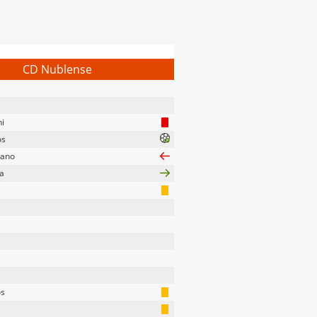
CD Nublense
ni
os
sano
a
os