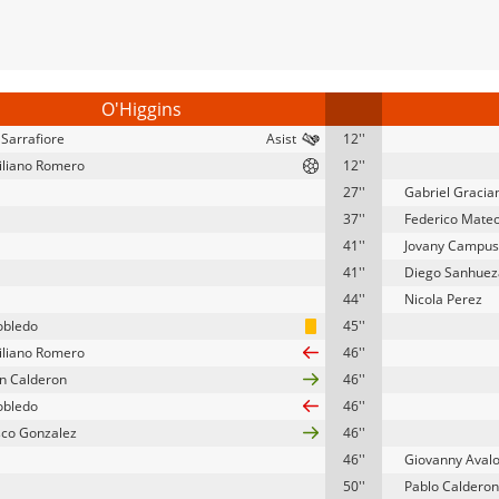
O'Higgins
 Sarrafiore
12''
liano Romero
12''
27''
Gabriel Gracia
37''
Federico Mate
41''
Jovany Campu
41''
Diego Sanhuez
44''
Nicola Perez
obledo
45''
liano Romero
46''
n Calderon
46''
obledo
46''
sco Gonzalez
46''
46''
Giovanny Aval
50''
Pablo Calderon