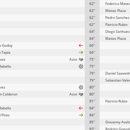
62''
Federico Mate
62''
Matias Plaza
62''
Pedro Sanchez
62''
Patricio Rubio
64''
Diego Sanhuez
64''
Matias Plaza
o Godoy
66''
n Tapia
66''
avez
75''
Rabello
75''
79''
Daniel Saaved
79''
Sebastian Vale
avez
80''
n Calderon
80''
81''
Patricio Rubio
Rabello
84''
 Pinto
84''
85''
Giovanny Aval
85''
Rodrigo Gonza