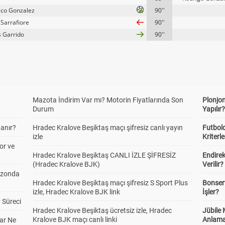
sco Gonzalez
90''
 Sarrafiore
90''
s Garrido
90''
Mazota İndirim Var mı? Motorin Fiyatlarında Son
Plonjon
Durum
Yapılır
anır?
Hradec Kralove Beşiktaş maçı şifresiz canlı yayın
Futbold
izle
Kriterle
or ve
Hradec Kralove Beşiktaş CANLI İZLE ŞİFRESİZ
Endire
(Hradec Kralove BJK)
Verilir?
ezonda
Hradec Kralove Beşiktaş maçı şifresiz S Sport Plus
Bonserv
izle, Hradec Kralove BJK link
İşler?
 Süreci
Hradec Kralove Beşiktaş ücretsiz izle, Hradec
Jübile
Kralove BJK maçı canlı linki
Anlama
ar Ne