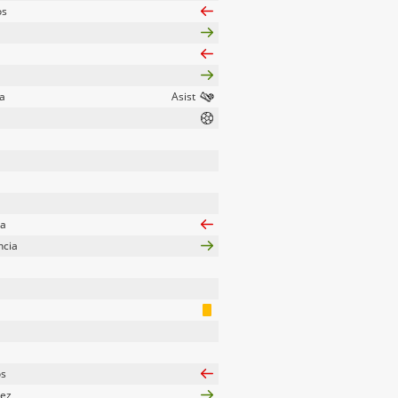
os
a
ra
ncia
os
lez