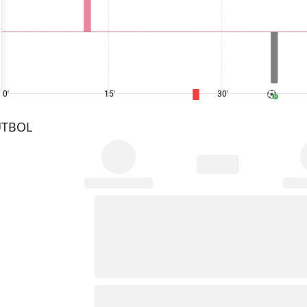
0'
15'
30'
UTBOL