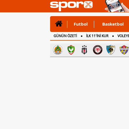
Futbol
Basketbol
GÜNÜN ÖZETİ
İLK 11'İNİ KUR
VOLEYB
CANLI ANLATIM
İNGİLTERE