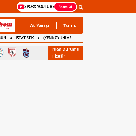
SPORX YOUTUBE
Abone Ol
At Yarışı
Tümü
GÜN
İSTATİSTİK
(YENİ) OYUNLAR
Puan Durumu
Fikstür