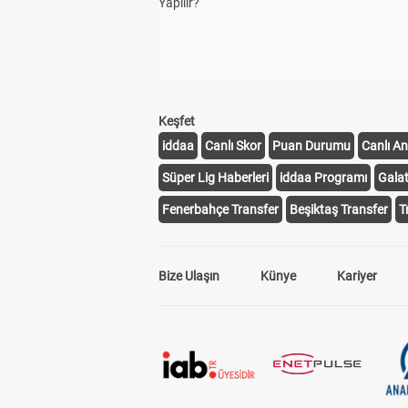
Yapılır?
Keşfet
iddaa
Canlı Skor
Puan Durumu
Canlı An
Süper Lig Haberleri
iddaa Programı
Gala
Fenerbahçe Transfer
Beşiktaş Transfer
T
Bize Ulaşın
Künye
Kariyer