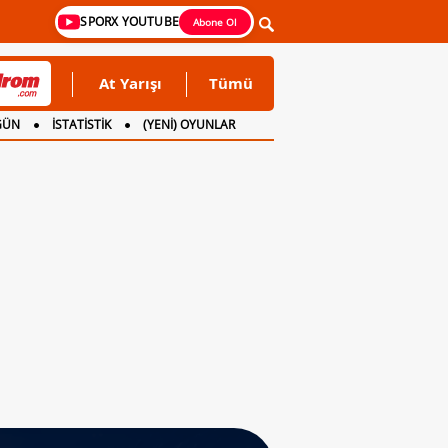
SPORX YOUTUBE
Abone Ol
At Yarışı
Tümü
GÜN
İSTATİSTİK
(YENİ) OYUNLAR