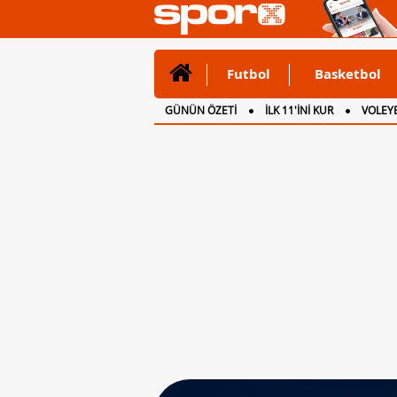
Futbol
Basketbol
GÜNÜN ÖZETİ
İLK 11'İNİ KUR
VOLEYB
CANLI ANLATIM
İNGİLTERE