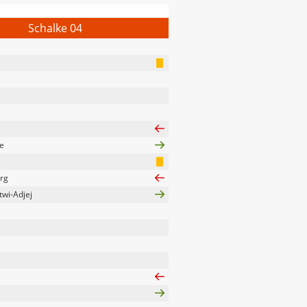
Schalke 04
e
rg
twi-Adjej