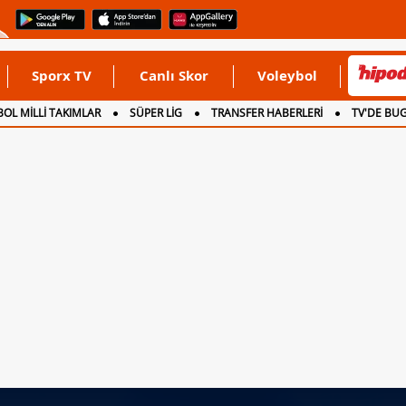
Sporx TV
Canlı Skor
Voleybol
OL MİLLİ TAKIMLAR
SÜPER LİG
TRANSFER HABERLERİ
TV'DE BU