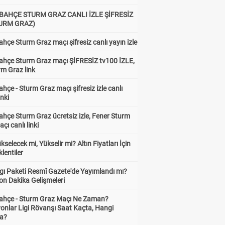
BAHÇE STURM GRAZ CANLI İZLE ŞİFRESİZ
TURM GRAZ)
hçe Sturm Graz maçı şifresiz canlı yayın izle
ahçe Sturm Graz maçı ŞİFRESİZ tv100 İZLE,
rm Graz link
hçe - Sturm Graz maçı şifresiz izle canlı
inki
hçe Sturm Graz ücretsiz izle, Fener Sturm
çı canlı linki
ükselecek mi, Yükselir mi? Altın Fiyatları İçin
lentiler
gı Paketi Resmî Gazete'de Yayımlandı mı?
on Dakika Gelişmeleri
ahçe - Sturm Graz Maçı Ne Zaman?
onlar Ligi Rövanşı Saat Kaçta, Hangi
a?