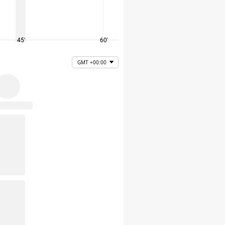
45'
60'
75'
GMT +00:00