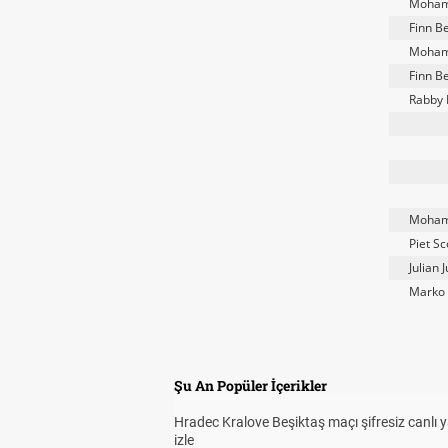
Moham
Finn B
Moham
Finn B
Rabby 
Moham
Piet Sc
Julian 
Marko 
Şu An Popüler İçerikler
Hradec Kralove Beşiktaş maçı şifresiz canlı 
izle