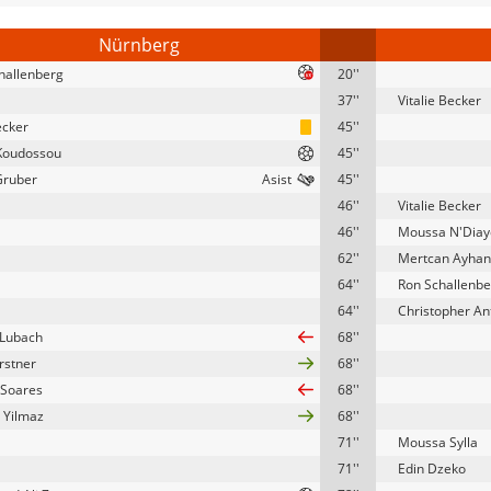
Nürnberg
hallenberg
20''
37''
Vitalie Becker
ecker
45''
Koudossou
45''
Gruber
45''
46''
Vitalie Becker
46''
Moussa N'Diay
62''
Mertcan Ayhan
64''
Ron Schallenbe
64''
Christopher An
 Lubach
68''
rstner
68''
 Soares
68''
 Yilmaz
68''
71''
Moussa Sylla
71''
Edin Dzeko