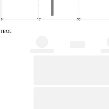
0'
15'
30'
UTBOL