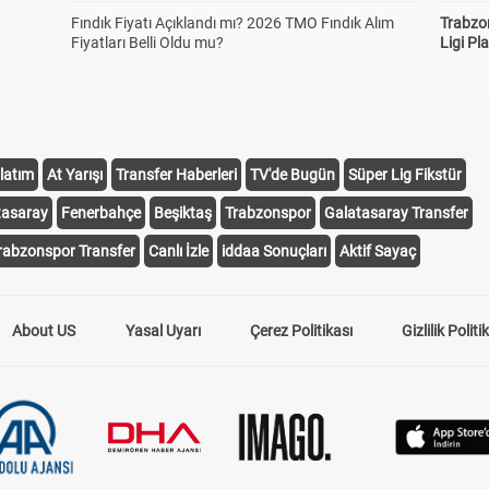
Fındık Fiyatı Açıklandı mı? 2026 TMO Fındık Alım
Trabzo
Fiyatları Belli Oldu mu?
Ligi Pla
latım
At Yarışı
Transfer Haberleri
TV'de Bugün
Süper Lig Fikstür
tasaray
Fenerbahçe
Beşiktaş
Trabzonspor
Galatasaray Transfer
rabzonspor Transfer
Canlı İzle
iddaa Sonuçları
Aktif Sayaç
About US
Yasal Uyarı
Çerez Politikası
Gizlilik Politi