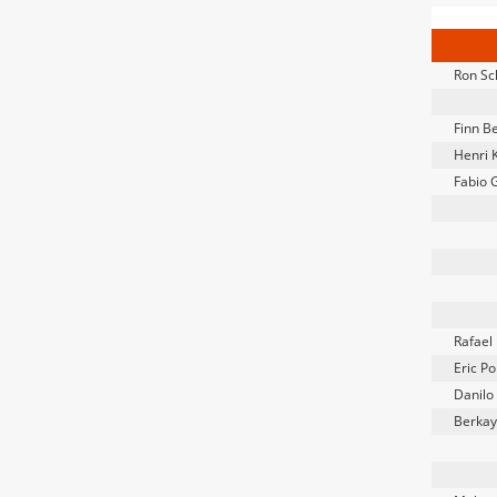
Ron Sc
Finn B
Henri 
Fabio 
Rafael
Eric Po
Danilo
Berkay