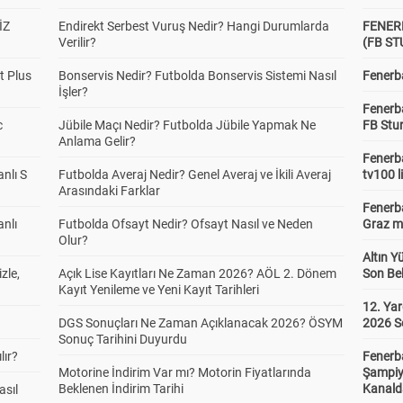
İZ
Endirekt Serbest Vuruş Nedir? Hangi Durumlarda
FENER
Verilir?
(FB S
t Plus
Bonservis Nedir? Futbolda Bonservis Sistemi Nasıl
Fenerba
İşler?
Fenerb
c
Jübile Maçı Nedir? Futbolda Jübile Yapmak Ne
FB Stu
Anlama Gelir?
Fenerba
anlı S
Futbolda Averaj Nedir? Genel Averaj ve İkili Averaj
tv100 l
Arasındaki Farklar
Fenerba
anlı
Futbolda Ofsayt Nedir? Ofsayt Nasıl ve Neden
Graz ma
Olur?
Altın Y
zle,
Açık Lise Kayıtları Ne Zaman 2026? AÖL 2. Dönem
Son Bek
Kayıt Yenileme ve Yeni Kayıt Tarihleri
12. Yar
DGS Sonuçları Ne Zaman Açıklanacak 2026? ÖSYM
2026 S
Sonuç Tarihini Duyurdu
lır?
Fenerb
Motorine İndirim Var mı? Motorin Fiyatlarında
Şampiy
Beklenen İndirim Tarihi
Kanald
asıl