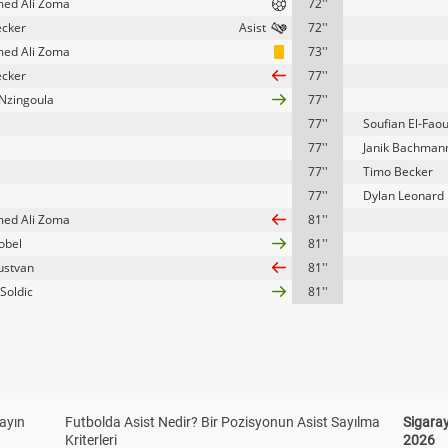
ed Ali Zoma
72''
ecker
72''
ed Ali Zoma
73''
ecker
77''
Nzingoula
77''
77''
Soufian El-Faou
77''
Janik Bachman
77''
Timo Becker
77''
Dylan Leonard
ed Ali Zoma
81''
obel
81''
Justvan
81''
Soldic
81''
yayın
Futbolda Asist Nedir? Bir Pozisyonun Asist Sayılma
Sigaray
Kriterleri
2026