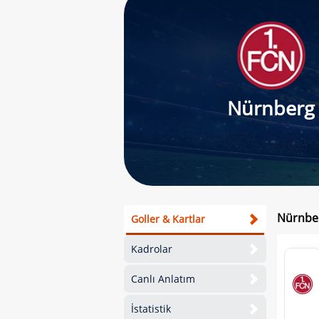
Nürnberg
Nürnber
Goller & Kartlar
Kadrolar
Canlı Anlatım
İstatistik