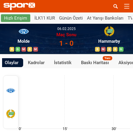
İLK11 KUR
Günün Özeti
At Yarışı Bankoları
TV
Hızlı Erişim
06.02.2025
Maç Sonu
Molde
Hammarby
1 - 0
B
G
M
B
M
B
M
B
B
G
Yeni
Olaylar
Kadrolar
İstatistik
Baskı Haritası
Aksiyon
0'
15'
30'