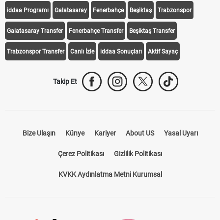
iddaa Programı
Galatasaray
Fenerbahçe
Beşiktaş
Trabzonspor
Galatasaray Transfer
Fenerbahçe Transfer
Beşiktaş Transfer
Trabzonspor Transfer
Canlı İzle
iddaa Sonuçları
Aktif Sayaç
Takip Et
Bize Ulaşın
Künye
Kariyer
About US
Yasal Uyarı
Çerez Politikası
Gizlilik Politikası
KVKK Aydınlatma Metni Kurumsal