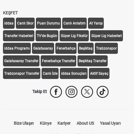
KEŞFET
iddaa
Canlı Skor
Puan Durumu
Canlı Anlatım
At Yarışı
Transfer Haberleri
TV'de Bugün
Süper Lig Fikstür
Süper Lig Haberleri
iddaa Programı
Galatasaray
Fenerbahçe
Beşiktaş
Trabzonspor
Galatasaray Transfer
Fenerbahçe Transfer
Beşiktaş Transfer
Trabzonspor Transfer
Canlı İzle
iddaa Sonuçları
Aktif Sayaç
Takip Et
Bize Ulaşın
Künye
Kariyer
About US
Yasal Uyarı