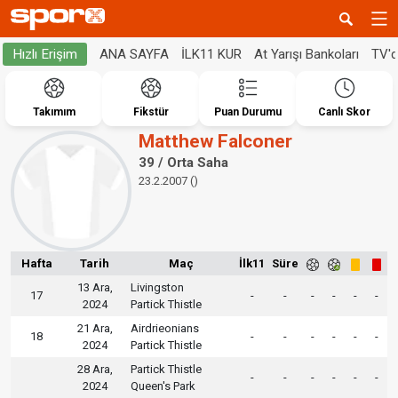
ANA SAYFA
İLK11 KUR
At Yarışı Bankoları
TV'
Hızlı Erişim
Takımım
Fikstür
Puan Durumu
Canlı Skor
Matthew Falconer
39 / Orta Saha
23.2.2007 ()
Hafta
Tarih
Maç
İlk11
Süre
13 Ara,
Livingston
17
-
-
-
-
-
-
2024
Partick Thistle
21 Ara,
Airdrieonians
18
-
-
-
-
-
-
2024
Partick Thistle
28 Ara,
Partick Thistle
-
-
-
-
-
-
2024
Queen's Park