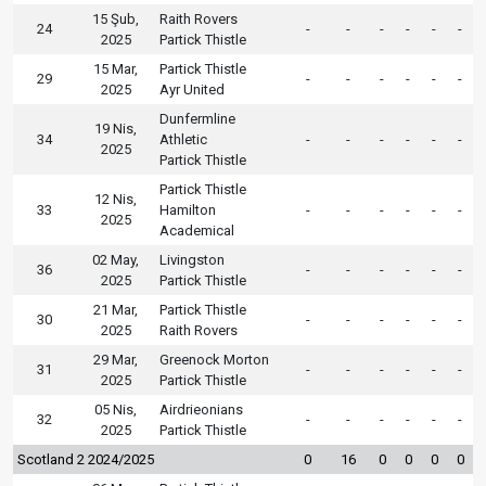
15 Şub,
Raith Rovers
24
-
-
-
-
-
-
2025
Partick Thistle
15 Mar,
Partick Thistle
29
-
-
-
-
-
-
2025
Ayr United
Dunfermline
19 Nis,
34
Athletic
-
-
-
-
-
-
2025
Partick Thistle
Partick Thistle
12 Nis,
33
Hamilton
-
-
-
-
-
-
2025
Academical
02 May,
Livingston
36
-
-
-
-
-
-
2025
Partick Thistle
21 Mar,
Partick Thistle
30
-
-
-
-
-
-
2025
Raith Rovers
29 Mar,
Greenock Morton
31
-
-
-
-
-
-
2025
Partick Thistle
05 Nis,
Airdrieonians
32
-
-
-
-
-
-
2025
Partick Thistle
Scotland 2 2024/2025
0
16
0
0
0
0