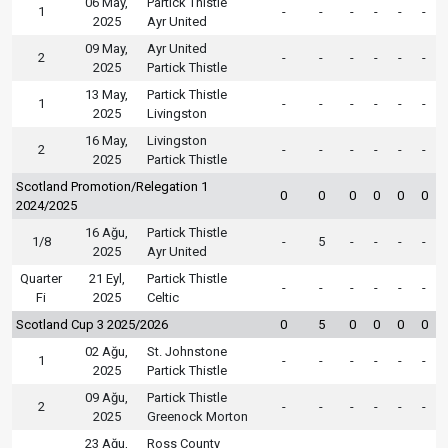
06 May,
Partick Thistle
1
-
-
-
-
-
-
2025
Ayr United
09 May,
Ayr United
2
-
-
-
-
-
-
2025
Partick Thistle
13 May,
Partick Thistle
1
-
-
-
-
-
-
2025
Livingston
16 May,
Livingston
2
-
-
-
-
-
-
2025
Partick Thistle
Scotland Promotion/Relegation 1
0
0
0
0
0
0
2024/2025
16 Ağu,
Partick Thistle
1/8
-
5
-
-
-
-
2025
Ayr United
Quarter
21 Eyl,
Partick Thistle
-
-
-
-
-
-
Fi
2025
Celtic
Scotland Cup 3 2025/2026
0
5
0
0
0
0
02 Ağu,
St. Johnstone
1
-
-
-
-
-
-
2025
Partick Thistle
09 Ağu,
Partick Thistle
2
-
-
-
-
-
-
2025
Greenock Morton
23 Ağu,
Ross County