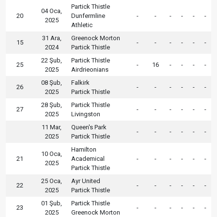
Partick Thistle
04 Oca,
20
Dunfermline
-
-
-
-
-
-
2025
Athletic
31 Ara,
Greenock Morton
15
-
-
-
-
-
-
2024
Partick Thistle
22 Şub,
Partick Thistle
25
-
16
-
-
-
-
2025
Airdrieonians
08 Şub,
Falkirk
26
-
-
-
-
-
-
2025
Partick Thistle
28 Şub,
Partick Thistle
27
-
-
-
-
-
-
2025
Livingston
11 Mar,
Queen's Park
-
-
-
-
-
-
2025
Partick Thistle
Hamilton
10 Oca,
21
Academical
-
-
-
-
-
-
2025
Partick Thistle
25 Oca,
Ayr United
22
-
-
-
-
-
-
2025
Partick Thistle
01 Şub,
Partick Thistle
23
-
-
-
-
-
-
2025
Greenock Morton