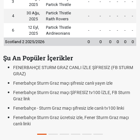
3
-
-
-
-
-
-
2025
Partick Thistle
30 Ağu,
Partick Thistle
4
-
-
-
-
-
-
2025
Raith Rovers
12 Eyl,
Partick Thistle
6
-
-
-
-
-
-
2025
Airdrieonians
Scotland 2 2025/2026
0
0
0
0
0
0
Şu An Popüler İçerikler
FENERBAHÇE STURM GRAZ CANLI İZLE ŞİFRESİZ (FB STURM
GRAZ)
Fenerbahçe Sturm Graz maçı şifresiz canlı yayın izle
Fenerbahçe Sturm Graz maçı ŞİFRESİZ tv100 İZLE, FB Sturm
Graz link
Fenerbahçe - Sturm Graz maçı şifresiz izle canlı tv100 linki
Fenerbahçe Sturm Graz ücretsiz izle, Fener Sturm Graz maçı
canlı linki