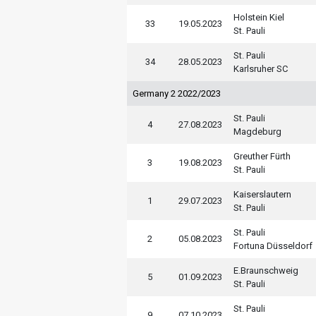
Holstein Kiel
33
19.05.2023
St. Pauli
St. Pauli
34
28.05.2023
Karlsruher SC
Germany 2 2022/2023
St. Pauli
4
27.08.2023
Magdeburg
Greuther Fürth
3
19.08.2023
St. Pauli
Kaiserslautern
1
29.07.2023
St. Pauli
St. Pauli
2
05.08.2023
Fortuna Düsseldorf
E.Braunschweig
5
01.09.2023
St. Pauli
St. Pauli
9
07.10.2023