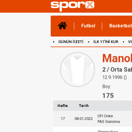
Futbol
Basketbol
GÜNÜN ÖZETİ
İLK 11'İNİ KUR
V
(YENİ) OYUNLAR
CANLI ANLATIM
Manol
2 / Orta Sa
12.9.1996 ()
Boy:
175
Hafta
Tarih
OFI Crete
17
08.01.2022
PAS Giannina
Olympiakos