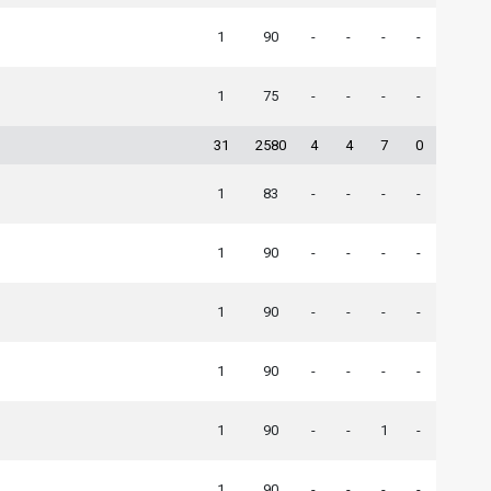
1
90
-
-
-
-
1
75
-
-
-
-
31
2580
4
4
7
0
1
83
-
-
-
-
1
90
-
-
-
-
1
90
-
-
-
-
1
90
-
-
-
-
1
90
-
-
1
-
1
90
-
-
-
-