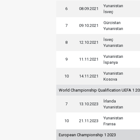
Yunanistan
6
08.09.2021
İsveç
Gürcistan
7
09.10.2021
Yunanistan
İsveç
8
12.10.2021
Yunanistan
Yunanistan
9
11.11.2021
İspanya
Yunanistan
10
14.11.2021
Kosova
World Championship Qualification UEFA 1 2
İrlanda
7
13.10.2023
Yunanistan
Yunanistan
10
21.11.2023
Fransa
European Championship 1 2023