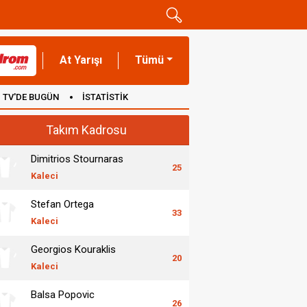
At Yarışı
Tümü
TV'DE BUGÜN
İSTATİSTİK
Takım Kadrosu
Dimitrios Stournaras
25
Kaleci
Stefan Ortega
33
Kaleci
Georgios Kouraklis
20
Kaleci
Balsa Popovic
26