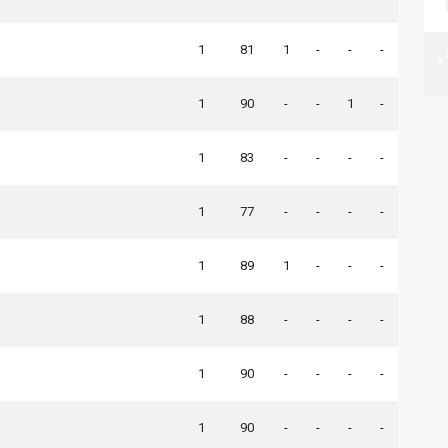
1
81
1
-
-
-
1
90
-
-
1
-
1
83
-
-
-
-
1
77
-
-
-
-
1
89
1
-
-
-
1
88
-
-
-
-
1
90
-
-
-
-
1
90
-
-
-
-