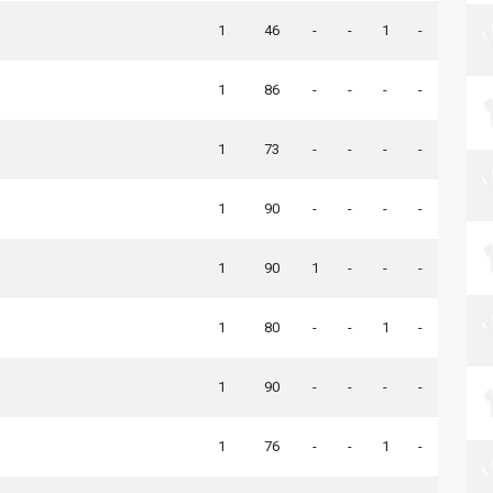
1
46
-
-
1
-
1
86
-
-
-
-
1
73
-
-
-
-
1
90
-
-
-
-
1
90
1
-
-
-
1
80
-
-
1
-
1
90
-
-
-
-
1
76
-
-
1
-