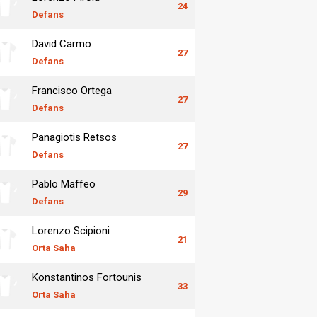
24
Defans
David Carmo
27
Defans
Francisco Ortega
27
Defans
Panagiotis Retsos
27
Defans
Pablo Maffeo
29
Defans
Lorenzo Scipioni
21
Orta Saha
Konstantinos Fortounis
33
Orta Saha