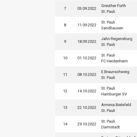
Greuther Fürth
7
03.09.2022
St. Pauli
St. Pauli
8
11.09.2022
Sandhausen
Jahn Regensburg
9
18.09.2022
St. Pauli
St. Pauli
10
01.10.2022
FC Heidenheim
E.Braunschweig
11
08.10.2022
St. Pauli
St. Pauli
12
14.10.2022
Hamburger SV
Arminia Bielefeld
13
22.10.2022
St. Pauli
St. Pauli
14
29.10.2022
Darmstadt