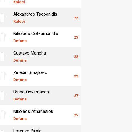
Kaleci
Alexandros Tsobanidis
22
Kaleci
Nikolaos Gotzamanidis
25
Defans
Gustavo Mancha
22
Defans
Zinedin Smajlovic
22
Defans
Bruno Onyemaechi
27
Defans
Nikolaos Athanasiou
25
Defans
Lorenzo Pirola