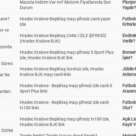
Mazota İndirim Var mı? Motorin Fiyatlarında Son
Plonjon
Durum
Yapılır
anır?
Hradec Kralove Beşiktaş maçı şifresiz canlı yayın
Futbold
izle
Kriterle
or ve
Hradec Kralove Beşiktaş CANLI İZLE ŞİFRESİZ
Endire
(Hradec Kralove BJK)
Verilir?
ezonda
Hradec Kralove Beşiktaş maçı şifresiz S Sport Plus
Bonserv
izle, Hradec Kralove BJK link
İşler?
 Süreci
Hradec Kralove Beşiktaş ücretsiz izle, Hradec
Jübile
Kralove BJK maçı canlı linki
Anlama
ar Ne
Hradec Kralove - Beşiktaş maçı şifresiz izle canlı S
Futbold
Sport Plus linki
Arasınd
amları
Hradec Kralove - Beşiktaş maçı şifresiz izle canlı
Futbol
tv100 linki
Olur?
Hradec Kralove Beşiktaş maçı şifresiz tv100 izle,
Açık L
Hradec Kralove BJK link
Kayıt Y
? ÖSYM
Trivela Nedir? Trivela Vuruşu Nasıl Yapılır?
Motorin