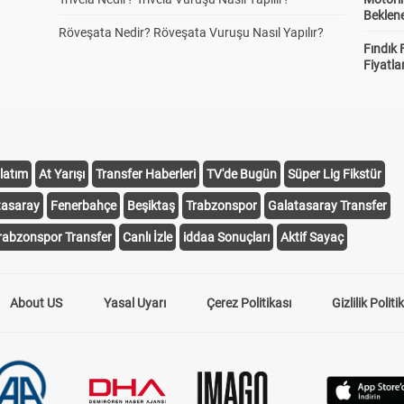
Beklene
Röveşata Nedir? Röveşata Vuruşu Nasıl Yapılır?
Fındık 
Fiyatla
latım
At Yarışı
Transfer Haberleri
TV'de Bugün
Süper Lig Fikstür
tasaray
Fenerbahçe
Beşiktaş
Trabzonspor
Galatasaray Transfer
rabzonspor Transfer
Canlı İzle
iddaa Sonuçları
Aktif Sayaç
About US
Yasal Uyarı
Çerez Politikası
Gizlilik Politi