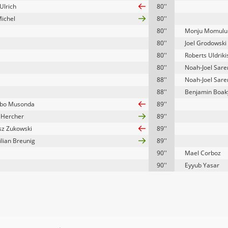
Ulrich
80''
Michel
80''
80''
Monju Momulu
80''
Joel Grodowski
80''
Roberts Uldriki
80''
Noah-Joel Sar
88''
Noah-Joel Sar
88''
Benjamin Boak
bo Musonda
89''
p Hercher
89''
z Zukowski
89''
lian Breunig
89''
90''
Mael Corboz
90''
Eyyub Yasar