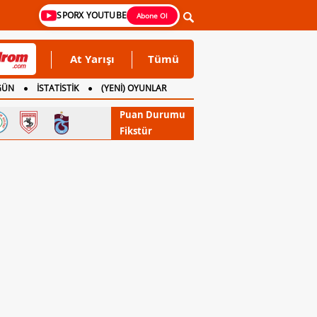
SPORX YOUTUBE
Abone Ol
At Yarışı
Tümü
GÜN
İSTATİSTİK
(YENİ) OYUNLAR
Puan Durumu
Fikstür