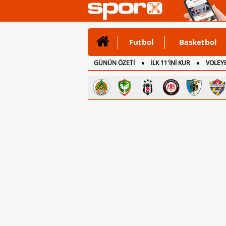
Futbol
Basketbol
GÜNÜN ÖZETİ
İLK 11'İNİ KUR
VOLEYB
CANLI ANLATIM
İNGİLTERE