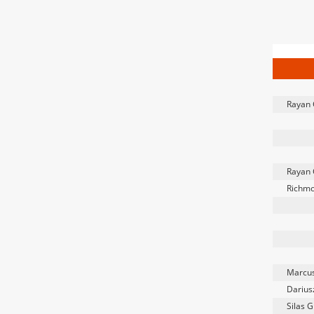
Rayan 
Rayan 
Richmo
Marcus
Darius
Silas 