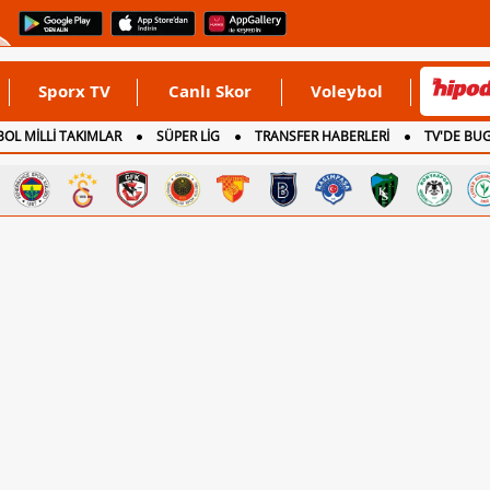
Sporx TV
Canlı Skor
Voleybol
OL MİLLİ TAKIMLAR
SÜPER LİG
TRANSFER HABERLERİ
TV'DE BU