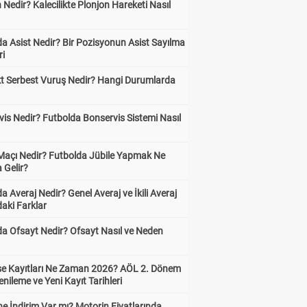
 Nedir? Kalecilikte Plonjon Hareketi Nasıl
?
a Asist Nedir? Bir Pozisyonun Asist Sayılma
ri
kt Serbest Vuruş Nedir? Hangi Durumlarda
is Nedir? Futbolda Bonservis Sistemi Nasıl
 Maçı Nedir? Futbolda Jübile Yapmak Ne
 Gelir?
a Averaj Nedir? Genel Averaj ve İkili Averaj
aki Farklar
da Ofsayt Nedir? Ofsayt Nasıl ve Neden
ise Kayıtları Ne Zaman 2026? AÖL 2. Dönem
enileme ve Yeni Kayıt Tarihleri
e İndirim Var mı? Motorin Fiyatlarında