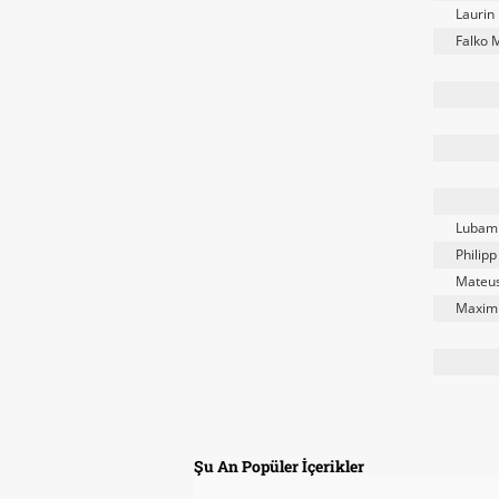
Laurin 
Falko 
Lubam
Philip
Mateus
Maximi
Şu An Popüler İçerikler