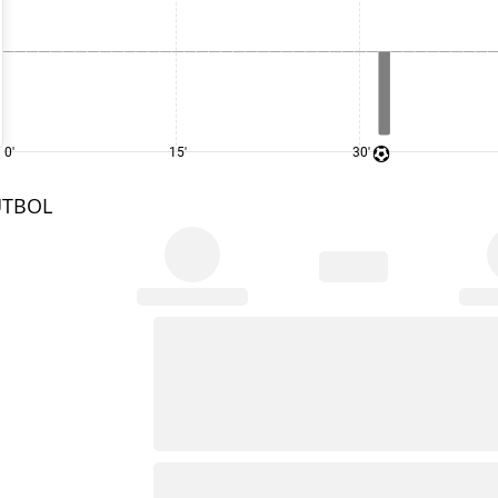
0'
15'
30'
UTBOL