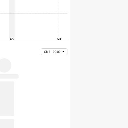
45'
60'
75'
GMT +00:00