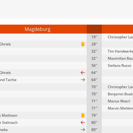
Magdeburg
19''
Christopher La
Ghrieb
28''
32''
Tim Handwerk
32''
Maximilian Ba
56''
Stefano Russo
Ghrieb
64''
nd Tachie
64''
70''
Christopher La
70''
Benjamin Boak
71''
Marius Woerl
71''
Marvin Mehle
 Mathisen
79''
z Stalmach
80''
Gnaka
80''