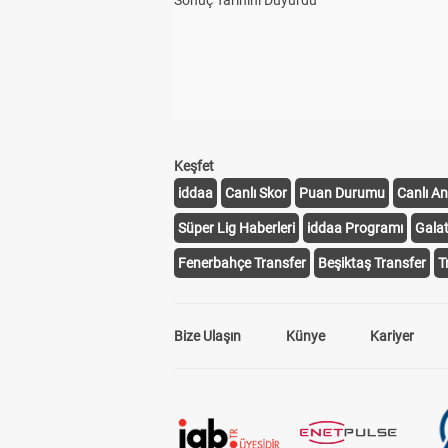
Sonuç Tarihini Duyurdu
Keşfet
iddaa
Canlı Skor
Puan Durumu
Canlı An
Süper Lig Haberleri
iddaa Programı
Gala
Fenerbahçe Transfer
Beşiktaş Transfer
T
Bize Ulaşın
Künye
Kariyer