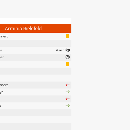
Arminia Bielefeld
nnert
er
uer
nnert
ye
m