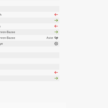
h
s
enren-Bazee
enren-Bazee
ye