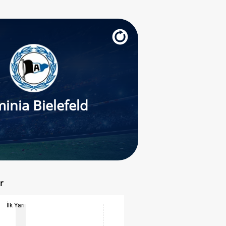
inia Bielefeld
r
İlk Yarı