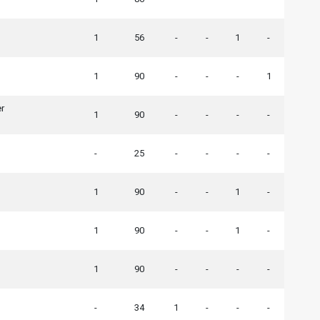
1
56
-
-
1
-
1
90
-
-
-
1
r
1
90
-
-
-
-
-
25
-
-
-
-
1
90
-
-
1
-
1
90
-
-
1
-
1
90
-
-
-
-
-
34
1
-
-
-