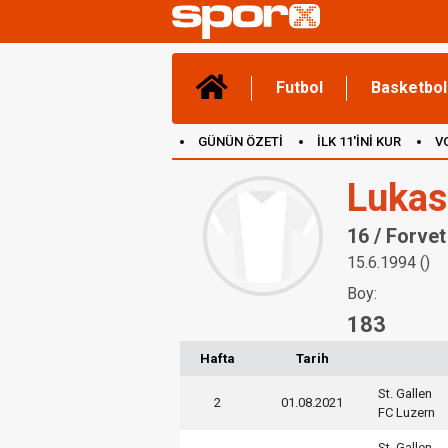
Futbol
Basketbol
GÜNÜN ÖZETİ
İLK 11'İNİ KUR
V
(YENİ) OYUNLAR
CANLI ANLATIM
Lukas
16 / Forvet
15.6.1994 ()
Boy:
183
Hafta
Tarih
St. Gallen
2
01.08.2021
FC Luzern
St. Gallen