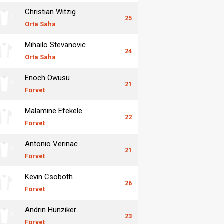
Christian Witzig
25
Orta Saha
Mihailo Stevanovic
24
Orta Saha
Enoch Owusu
21
Forvet
Malamine Efekele
22
Forvet
Antonio Verinac
21
Forvet
Kevin Csoboth
26
Forvet
Andrin Hunziker
23
Forvet