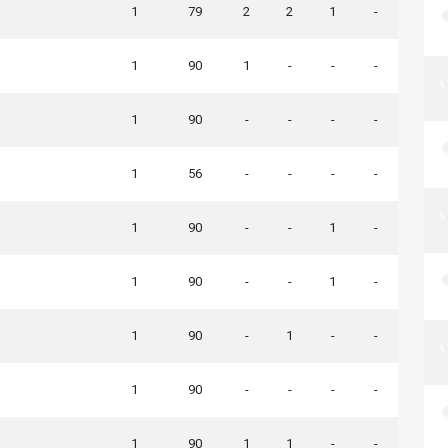
1
79
2
2
1
-
1
90
1
-
-
-
1
90
-
-
-
-
1
56
-
-
-
-
1
90
-
-
1
-
1
90
-
-
1
-
1
90
-
1
-
-
1
90
-
-
-
-
1
90
1
1
-
-