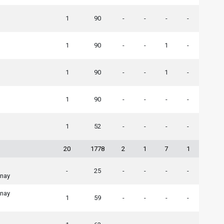
1
90
-
-
-
-
1
90
-
-
1
-
1
90
-
-
1
-
1
90
-
-
-
-
1
52
-
-
-
-
20
1778
2
1
7
1
-
25
-
-
-
-
anay
anay
1
59
-
-
-
-