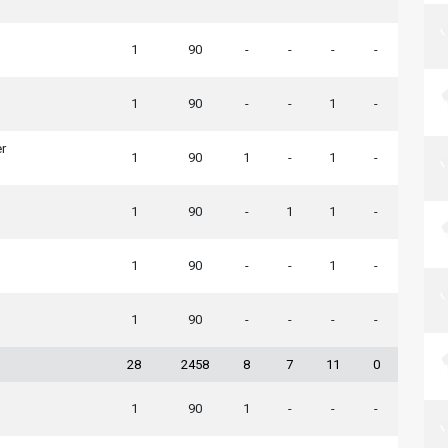
1
90
-
-
-
-
1
90
-
-
1
-
r
1
90
1
-
1
-
1
90
-
1
1
-
1
90
-
-
1
-
1
90
-
-
-
-
28
2458
8
7
11
0
1
90
1
-
-
-