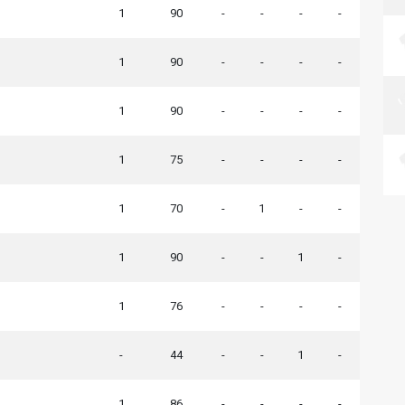
1
90
-
-
-
-
1
90
-
-
-
-
1
90
-
-
-
-
1
75
-
-
-
-
1
70
-
1
-
-
1
90
-
-
1
-
1
76
-
-
-
-
-
44
-
-
1
-
1
86
-
-
-
-