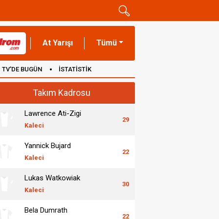
At Yarışı
Tümü
TV'DE BUGÜN
İSTATİSTİK
Takım Kadrosu
Lawrence Ati-Zigi
29
Kaleci
Yannick Bujard
22
Kaleci
Lukas Watkowiak
30
Kaleci
Bela Dumrath
22