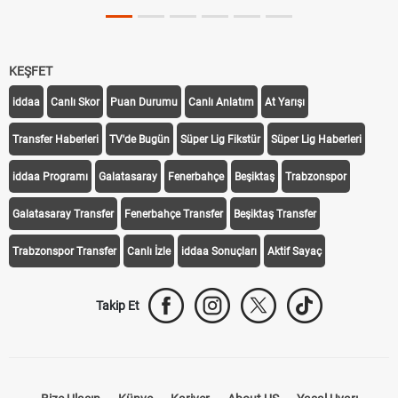
KEŞFET
iddaa
Canlı Skor
Puan Durumu
Canlı Anlatım
At Yarışı
Transfer Haberleri
TV'de Bugün
Süper Lig Fikstür
Süper Lig Haberleri
iddaa Programı
Galatasaray
Fenerbahçe
Beşiktaş
Trabzonspor
Galatasaray Transfer
Fenerbahçe Transfer
Beşiktaş Transfer
Trabzonspor Transfer
Canlı İzle
iddaa Sonuçları
Aktif Sayaç
Takip Et