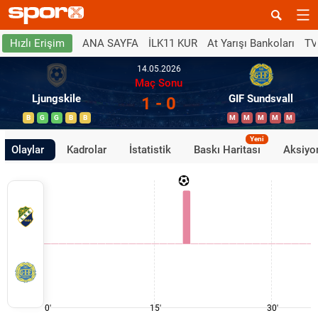
ANA SAYFA
İLK11 KUR
At Yarışı Bankoları
TV
Hızlı Erişim
14.05.2026
Maç Sonu
Ljungskile
GIF Sundsvall
1 - 0
B
G
G
B
B
M
M
M
M
M
Yeni
Olaylar
Kadrolar
İstatistik
Baskı Haritası
Aksiyon
0'
15'
30'