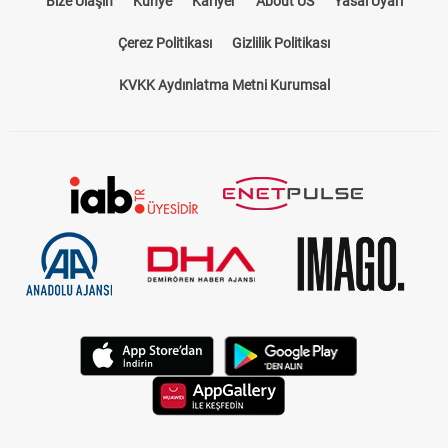
Bize Ulaşın
Künye
Kariyer
About US
Yasal Uyarı
Çerez Politikası
Gizlilik Politikası
KVKK Aydınlatma Metni Kurumsal