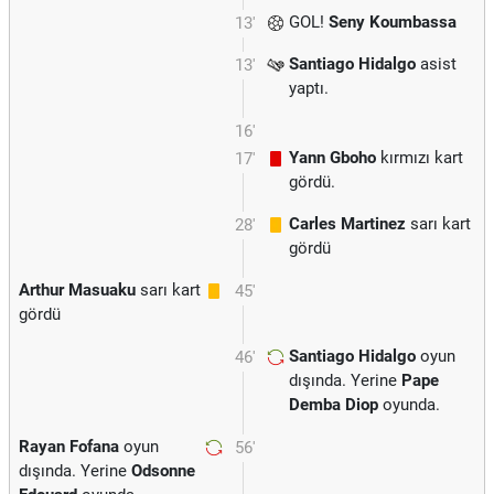
GOL!
Seny Koumbassa
13'
Santiago Hidalgo
asist
13'
yaptı.
16'
Yann Gboho
kırmızı kart
17'
gördü.
Carles Martinez
sarı kart
28'
gördü
Arthur Masuaku
sarı kart
45'
gördü
Santiago Hidalgo
oyun
46'
dışında. Yerine
Pape
Demba Diop
oyunda.
Rayan Fofana
oyun
56'
dışında. Yerine
Odsonne