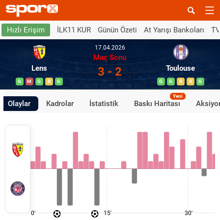
İLK11 KUR
Günün Özeti
At Yarışı Bankoları
TV
Hızlı Erişim
17.04.2026
Maç Sonu
Lens
Toulouse
3 - 2
G
M
G
B
G
G
G
B
B
G
Yeni
Olaylar
Kadrolar
İstatistik
Baskı Haritası
Aksiyon
0'
15'
30'