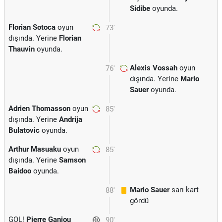
Sidibe
oyunda.
Florian Sotoca
oyun
73'
dışında. Yerine
Florian
Thauvin
oyunda.
Alexis Vossah
oyun
76'
dışında. Yerine
Mario
Sauer
oyunda.
Adrien Thomasson
oyun
85'
dışında. Yerine
Andrija
Bulatovic
oyunda.
Arthur Masuaku
oyun
85'
dışında. Yerine
Samson
Baidoo
oyunda.
Mario Sauer
sarı kart
88'
gördü
GOL!
Pierre Ganiou
90'