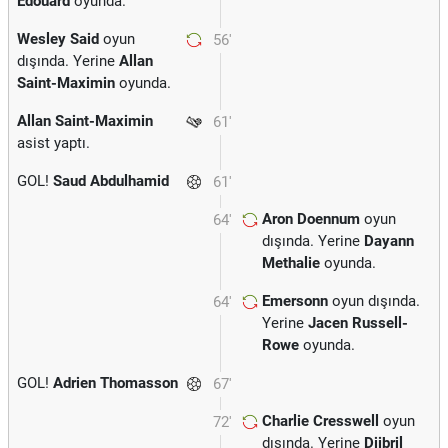
Edouard
oyunda.
Wesley Said
oyun
56'
dışında. Yerine
Allan
Saint-Maximin
oyunda.
Allan Saint-Maximin
61'
asist yaptı.
GOL!
Saud Abdulhamid
61'
Aron Doennum
oyun
64'
dışında. Yerine
Dayann
Methalie
oyunda.
Emersonn
oyun dışında.
64'
Yerine
Jacen Russell-
Rowe
oyunda.
GOL!
Adrien Thomasson
67'
Charlie Cresswell
oyun
72'
dışında. Yerine
Djibril