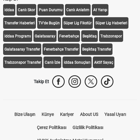
iddaa
Canlı Skor
Puan Durumu
Canlı Anlatım
At Yarışı
Transfer Haberleri
TV'de Bugün
Süper Lig Fikstür
Süper Lig Haberleri
iddaa Programı
Galatasaray
Fenerbahçe
Beşiktaş
Trabzonspor
Galatasaray Transfer
Fenerbahçe Transfer
Beşiktaş Transfer
Trabzonspor Transfer
Canlı İzle
iddaa Sonuçları
Aktif Sayaç
Takip Et
Bize Ulaşın
Künye
Kariyer
About US
Yasal Uyarı
Çerez Politikası
Gizlilik Politikası