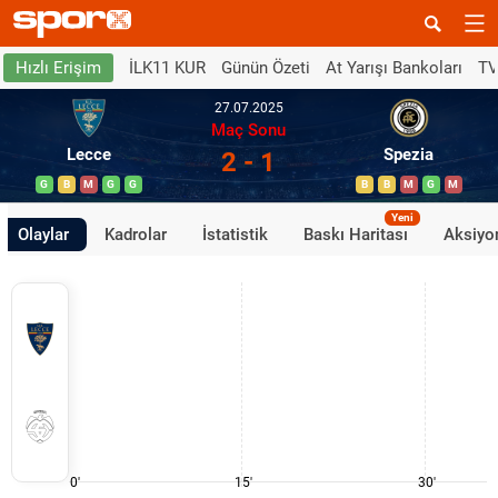
İLK11 KUR
Günün Özeti
At Yarışı Bankoları
TV
Hızlı Erişim
27.07.2025
Maç Sonu
Lecce
Spezia
2 - 1
G
B
M
G
G
B
B
M
G
M
Yeni
Olaylar
Kadrolar
İstatistik
Baskı Haritası
Aksiyon
0'
15'
30'