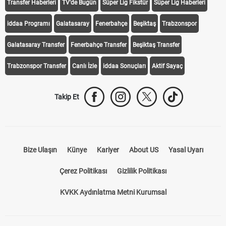
Transfer Haberleri
TV'de Bugün
Süper Lig Fikstür
Süper Lig Haberleri
iddaa Programı
Galatasaray
Fenerbahçe
Beşiktaş
Trabzonspor
Galatasaray Transfer
Fenerbahçe Transfer
Beşiktaş Transfer
Trabzonspor Transfer
Canlı İzle
iddaa Sonuçları
Aktif Sayaç
Takip Et
Bize Ulaşın
Künye
Kariyer
About US
Yasal Uyarı
Çerez Politikası
Gizlilik Politikası
KVKK Aydınlatma Metni Kurumsal