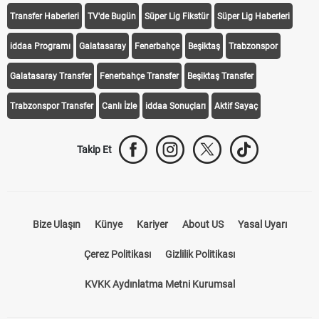
Transfer Haberleri
TV'de Bugün
Süper Lig Fikstür
Süper Lig Haberleri
iddaa Programı
Galatasaray
Fenerbahçe
Beşiktaş
Trabzonspor
Galatasaray Transfer
Fenerbahçe Transfer
Beşiktaş Transfer
Trabzonspor Transfer
Canlı İzle
iddaa Sonuçları
Aktif Sayaç
Takip Et
Bize Ulaşın
Künye
Kariyer
About US
Yasal Uyarı
Çerez Politikası
Gizlilik Politikası
KVKK Aydınlatma Metni Kurumsal