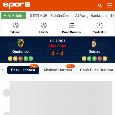
İLK11 KUR
Günün Özeti
At Yarışı Bankoları
TV
Hızlı Erişim
Takımım
Fikstür
Puan Durumu
Canlı Skor
11.11.2021
Maç Sonu
Oostende
Deinze
4 - 4
B
B
M
G
G
B
G
G
M
B
Yeni
Yeni
ik
Baskı Haritası
Aksiyon Haritası
Canlı Puan Durumu