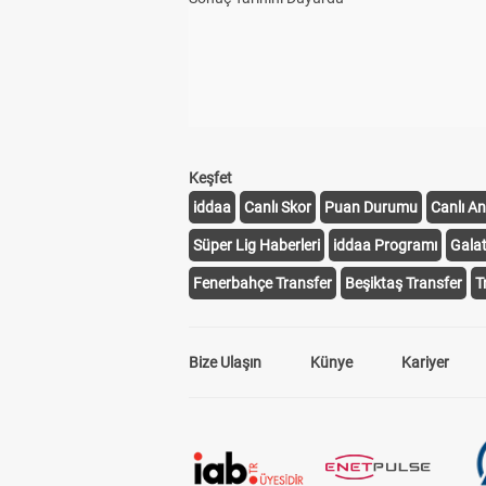
Keşfet
iddaa
Canlı Skor
Puan Durumu
Canlı An
Süper Lig Haberleri
iddaa Programı
Gala
Fenerbahçe Transfer
Beşiktaş Transfer
T
Bize Ulaşın
Künye
Kariyer