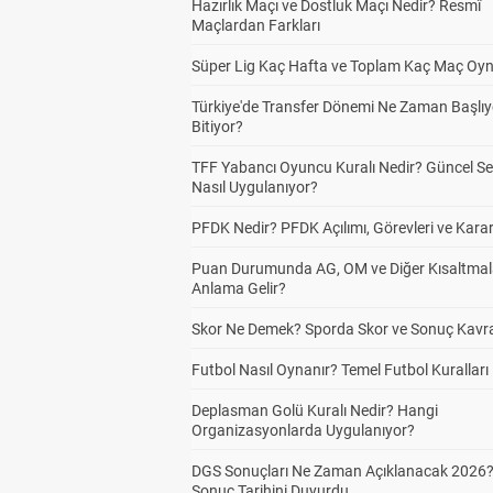
Hazırlık Maçı ve Dostluk Maçı Nedir? Resmî
Maçlardan Farkları
Süper Lig Kaç Hafta ve Toplam Kaç Maç Oyn
Türkiye'de Transfer Dönemi Ne Zaman Başlıy
Bitiyor?
TFF Yabancı Oyuncu Kuralı Nedir? Güncel S
Nasıl Uygulanıyor?
PFDK Nedir? PFDK Açılımı, Görevleri ve Karar
Puan Durumunda AG, OM ve Diğer Kısaltmal
Anlama Gelir?
Skor Ne Demek? Sporda Skor ve Sonuç Kavr
Futbol Nasıl Oynanır? Temel Futbol Kuralları
Deplasman Golü Kuralı Nedir? Hangi
Organizasyonlarda Uygulanıyor?
DGS Sonuçları Ne Zaman Açıklanacak 2026
Sonuç Tarihini Duyurdu