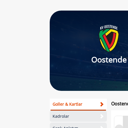
Oostende
Oostend
Goller & Kartlar
Kadrolar