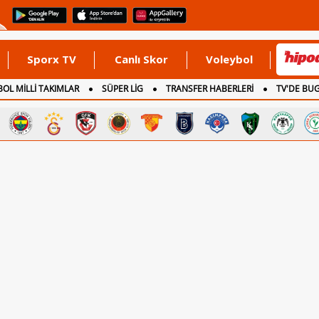
Sporx TV
Canlı Skor
Voleybol
OL MİLLİ TAKIMLAR
SÜPER LİG
TRANSFER HABERLERİ
TV'DE BU