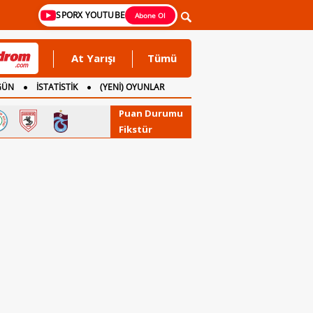
SPORX YOUTUBE
Abone Ol
At Yarışı
Tümü
GÜN
İSTATİSTİK
(YENİ) OYUNLAR
Puan Durumu
Fikstür