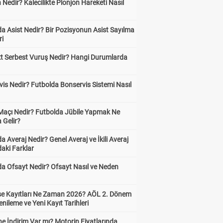
 Nedir? Kalecilikte Plonjon Hareketi Nasıl
?
a Asist Nedir? Bir Pozisyonun Asist Sayılma
ri
kt Serbest Vuruş Nedir? Hangi Durumlarda
is Nedir? Futbolda Bonservis Sistemi Nasıl
 Maçı Nedir? Futbolda Jübile Yapmak Ne
 Gelir?
a Averaj Nedir? Genel Averaj ve İkili Averaj
aki Farklar
da Ofsayt Nedir? Ofsayt Nasıl ve Neden
ise Kayıtları Ne Zaman 2026? AÖL 2. Dönem
enileme ve Yeni Kayıt Tarihleri
e İndirim Var mı? Motorin Fiyatlarında