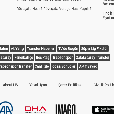
Beklene
Röveşata Nedir? Röveşata Vuruşu Nasıl Yapılır?
Fındık 
Fiyatla
latım
At Yarışı
Transfer Haberleri
TV'de Bugün
Süper Lig Fikstür
tasaray
Fenerbahçe
Beşiktaş
Trabzonspor
Galatasaray Transfer
rabzonspor Transfer
Canlı İzle
iddaa Sonuçları
Aktif Sayaç
About US
Yasal Uyarı
Çerez Politikası
Gizlilik Politi