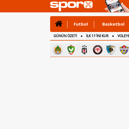
Futbol
Basketbol
GÜNÜN ÖZETİ
İLK 11'İNİ KUR
VOLEYB
CANLI ANLATIM
İNGİLTERE