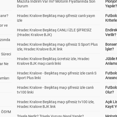
Mazota İndirim Var mı? Motorin Fiyatlarında Son
Plonjon
Durum
Yapılır
anır?
Hradec Kralove Beşiktaş maçı şifresiz canlı yayın
Futbold
izle
Kriterle
or ve
Hradec Kralove Beşiktaş CANLI İZLE ŞİFRESİZ
Endire
(Hradec Kralove BJK)
Verilir?
ezonda
Hradec Kralove Beşiktaş maçı şifresiz S Sport Plus
Bonserv
izle, Hradec Kralove BJK link
İşler?
 Süreci
Hradec Kralove Beşiktaş ücretsiz izle, Hradec
Jübile
Kralove BJK maçı canlı linki
Anlama
ar Ne
Hradec Kralove - Beşiktaş maçı şifresiz izle canlı S
Futbold
Sport Plus linki
Arasınd
amları
Hradec Kralove - Beşiktaş maçı şifresiz izle canlı
Futbol
tv100 linki
Olur?
Hradec Kralove Beşiktaş maçı şifresiz tv100 izle,
Açık L
Hradec Kralove BJK link
Kayıt Y
? ÖSYM
Trivela Nedir? Trivela Vuruşu Nasıl Yapılır?
Motorin