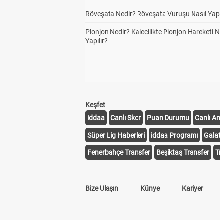
Röveşata Nedir? Röveşata Vuruşu Nasıl Yapı
Plonjon Nedir? Kalecilikte Plonjon Hareketi N
Yapılır?
Keşfet
iddaa
Canlı Skor
Puan Durumu
Canlı An
Süper Lig Haberleri
iddaa Programı
Gala
Fenerbahçe Transfer
Beşiktaş Transfer
T
Bize Ulaşın
Künye
Kariyer