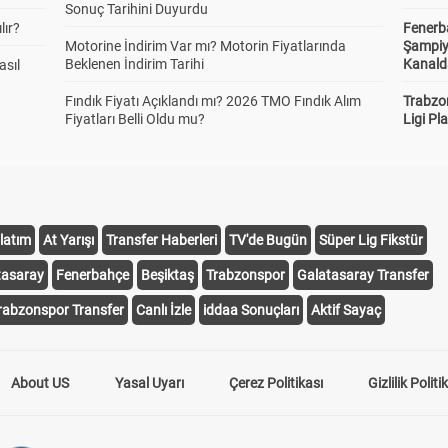
Sonuç Tarihini Duyurdu
lır?
Fenerb
Motorine İndirim Var mı? Motorin Fiyatlarında
Şampiy
Beklenen İndirim Tarihi
Kanald
asıl
Fındık Fiyatı Açıklandı mı? 2026 TMO Fındık Alım
Trabzo
Fiyatları Belli Oldu mu?
Ligi Pla
latım
At Yarışı
Transfer Haberleri
TV'de Bugün
Süper Lig Fikstür
tasaray
Fenerbahçe
Beşiktaş
Trabzonspor
Galatasaray Transfer
rabzonspor Transfer
Canlı İzle
iddaa Sonuçları
Aktif Sayaç
About US
Yasal Uyarı
Çerez Politikası
Gizlilik Politi