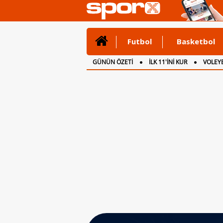
Futbol
Basketbol
GÜNÜN ÖZETİ
İLK 11'İNİ KUR
VOLEYB
CANLI ANLATIM
İNGİLTERE