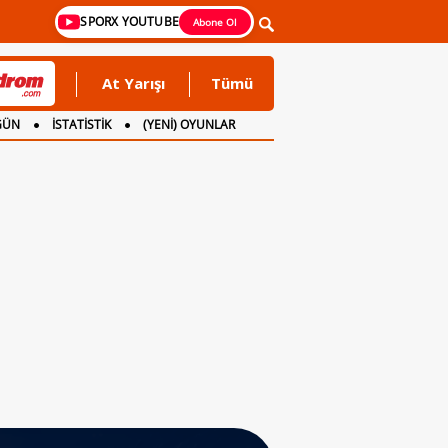
SPORX YOUTUBE
Abone Ol
At Yarışı
Tümü
GÜN
İSTATİSTİK
(YENİ) OYUNLAR