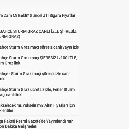
a Zam Mı Geldi? Güncel JTI Sigara Fiyatları
BAHÇE STURM GRAZ CANLI İZLE ŞİFRESİZ
TURM GRAZ)
hçe Sturm Graz maçı şifresiz canlı yayın izle
ahçe Sturm Graz maçı ŞİFRESİZ tv100 İZLE,
rm Graz link
hçe - Sturm Graz maçı şifresiz izle canlı
inki
hçe Sturm Graz ücretsiz izle, Fener Sturm
çı canlı linki
ükselecek mi, Yükselir mi? Altın Fiyatları İçin
lentiler
gı Paketi Resmî Gazete'de Yayımlandı mı?
on Dakika Gelişmeleri