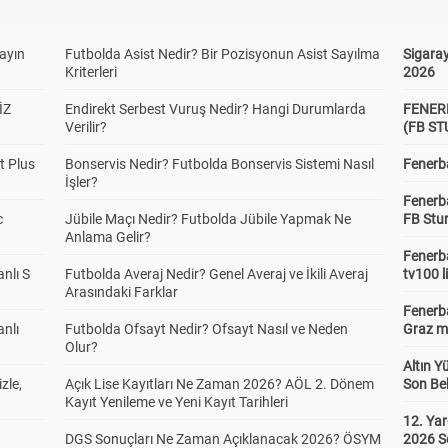
yayın
Futbolda Asist Nedir? Bir Pozisyonun Asist Sayılma
Sigaray
Kriterleri
2026
İZ
Endirekt Serbest Vuruş Nedir? Hangi Durumlarda
FENER
Verilir?
(FB S
t Plus
Bonservis Nedir? Futbolda Bonservis Sistemi Nasıl
Fenerba
İşler?
Fenerb
c
Jübile Maçı Nedir? Futbolda Jübile Yapmak Ne
FB Stu
Anlama Gelir?
Fenerba
anlı S
Futbolda Averaj Nedir? Genel Averaj ve İkili Averaj
tv100 l
Arasındaki Farklar
Fenerba
anlı
Futbolda Ofsayt Nedir? Ofsayt Nasıl ve Neden
Graz ma
Olur?
Altın Y
zle,
Açık Lise Kayıtları Ne Zaman 2026? AÖL 2. Dönem
Son Bek
Kayıt Yenileme ve Yeni Kayıt Tarihleri
12. Yar
DGS Sonuçları Ne Zaman Açıklanacak 2026? ÖSYM
2026 S