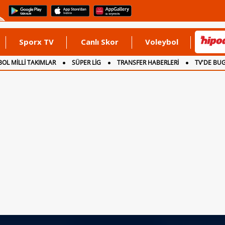
Sporx TV
Canlı Skor
Voleybol
OL MİLLİ TAKIMLAR
SÜPER LİG
TRANSFER HABERLERİ
TV'DE BU