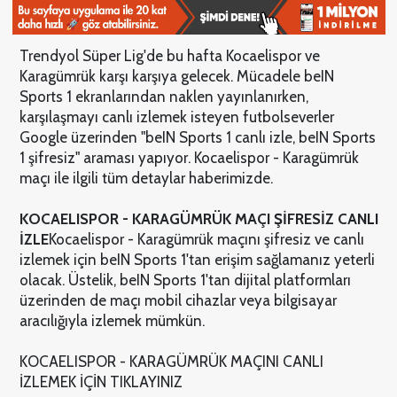
Trendyol Süper Lig'de bu hafta Kocaelispor ve
Karagümrük karşı karşıya gelecek. Mücadele beIN
Sports 1 ekranlarından naklen yayınlanırken,
karşılaşmayı canlı izlemek isteyen futbolseverler
Google üzerinden "beIN Sports 1 canlı izle, beIN Sports
1 şifresiz" araması yapıyor. Kocaelispor - Karagümrük
maçı ile ilgili tüm detaylar haberimizde.
KOCAELISPOR - KARAGÜMRÜK MAÇI ŞİFRESİZ CANLI
İZLE
Kocaelispor - Karagümrük maçını şifresiz ve canlı
izlemek için beIN Sports 1'tan erişim sağlamanız yeterli
olacak. Üstelik, beIN Sports 1'tan dijital platformları
üzerinden de maçı mobil cihazlar veya bilgisayar
aracılığıyla izlemek mümkün.
KOCAELISPOR - KARAGÜMRÜK MAÇINI CANLI
İZLEMEK İÇİN TIKLAYINIZ