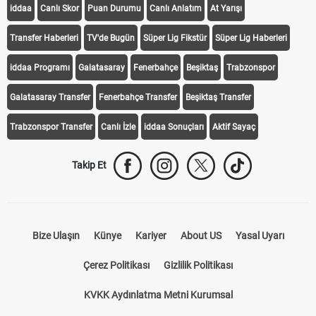
iddaa
Canlı Skor
Puan Durumu
Canlı Anlatım
At Yarışı
Transfer Haberleri
TV'de Bugün
Süper Lig Fikstür
Süper Lig Haberleri
iddaa Programı
Galatasaray
Fenerbahçe
Beşiktaş
Trabzonspor
Galatasaray Transfer
Fenerbahçe Transfer
Beşiktaş Transfer
Trabzonspor Transfer
Canlı İzle
iddaa Sonuçları
Aktif Sayaç
Takip Et
Bize Ulaşın
Künye
Kariyer
About US
Yasal Uyarı
Çerez Politikası
Gizlilik Politikası
KVKK Aydınlatma Metni Kurumsal