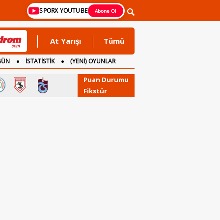
SPORX YOUTUBE
Abone Ol
At Yarışı
Tümü
GÜN
İSTATİSTİK
(YENİ) OYUNLAR
Puan Durumu
Fikstür