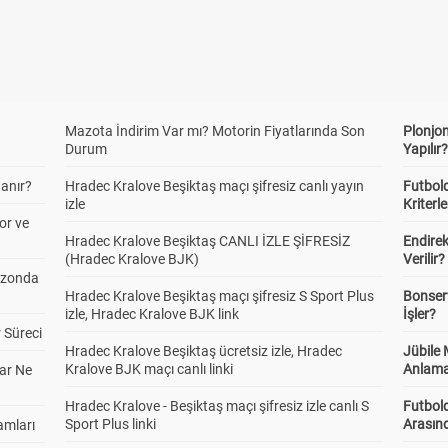
Mazota İndirim Var mı? Motorin Fiyatlarında Son
Plonjon
Durum
Yapılır
anır?
Hradec Kralove Beşiktaş maçı şifresiz canlı yayın
Futbold
izle
Kriterle
or ve
Hradec Kralove Beşiktaş CANLI İZLE ŞİFRESİZ
Endire
(Hradec Kralove BJK)
Verilir?
ezonda
Hradec Kralove Beşiktaş maçı şifresiz S Sport Plus
Bonserv
izle, Hradec Kralove BJK link
İşler?
 Süreci
Hradec Kralove Beşiktaş ücretsiz izle, Hradec
Jübile
Kralove BJK maçı canlı linki
Anlama
ar Ne
Hradec Kralove - Beşiktaş maçı şifresiz izle canlı S
Futbold
Sport Plus linki
Arasınd
amları