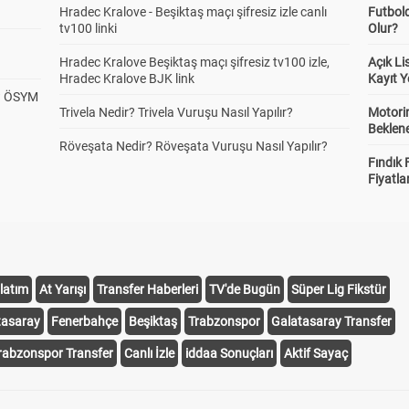
Hradec Kralove - Beşiktaş maçı şifresiz izle canlı
Futbol
tv100 linki
Olur?
Hradec Kralove Beşiktaş maçı şifresiz tv100 izle,
Açık L
Hradec Kralove BJK link
Kayıt Y
? ÖSYM
Trivela Nedir? Trivela Vuruşu Nasıl Yapılır?
Motorin
Beklene
Röveşata Nedir? Röveşata Vuruşu Nasıl Yapılır?
Fındık 
Fiyatla
latım
At Yarışı
Transfer Haberleri
TV'de Bugün
Süper Lig Fikstür
tasaray
Fenerbahçe
Beşiktaş
Trabzonspor
Galatasaray Transfer
rabzonspor Transfer
Canlı İzle
iddaa Sonuçları
Aktif Sayaç