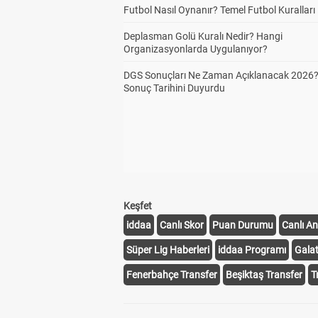
Futbol Nasıl Oynanır? Temel Futbol Kuralları
Deplasman Golü Kuralı Nedir? Hangi
Organizasyonlarda Uygulanıyor?
DGS Sonuçları Ne Zaman Açıklanacak 2026
Sonuç Tarihini Duyurdu
Keşfet
iddaa
Canlı Skor
Puan Durumu
Canlı An
Süper Lig Haberleri
iddaa Programı
Gala
Fenerbahçe Transfer
Beşiktaş Transfer
T