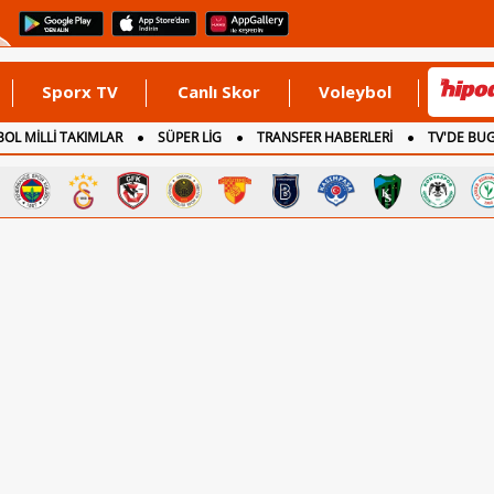
Sporx TV
Canlı Skor
Voleybol
OL MİLLİ TAKIMLAR
SÜPER LİG
TRANSFER HABERLERİ
TV'DE BU