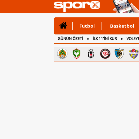
Futbol
Basketbol
GÜNÜN ÖZETİ
İLK 11'İNİ KUR
VOLEYB
CANLI ANLATIM
İNGİLTERE