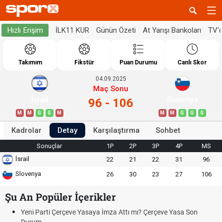
İLK11 KUR
Günün Özeti
At Yarışı Bankoları
TV'
Hızlı Erişim
Takımım
Fikstür
Puan Durumu
Canlı Skor
04.09.2025
Maç Sonu
İsrail
Slovenya
96 - 106
M
M
G
G
M
M
M
G
G
G
Kadrolar
Detay
Karşılaştırma
Sohbet
Sonuçlar
1P
2P
3P
4P
MS
İsrail
22
21
22
31
96
Slovenya
26
30
23
27
106
Şu An Popüler İçerikler
Yeni Parti Çerçeve Yasaya İmza Attı mı? Çerçeve Yasa Son