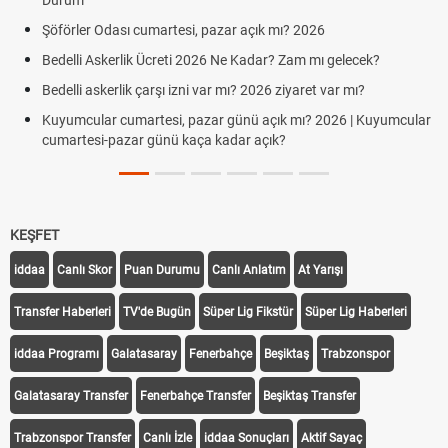
Durum
Şöförler Odası cumartesi, pazar açık mı? 2026
Bedelli Askerlik Ücreti 2026 Ne Kadar? Zam mı gelecek?
Bedelli askerlik çarşı izni var mı? 2026 ziyaret var mı?
Kuyumcular cumartesi, pazar günü açık mı? 2026 | Kuyumcular
cumartesi-pazar günü kaça kadar açık?
KEŞFET
iddaa
Canlı Skor
Puan Durumu
Canlı Anlatım
At Yarışı
Transfer Haberleri
TV'de Bugün
Süper Lig Fikstür
Süper Lig Haberleri
iddaa Programı
Galatasaray
Fenerbahçe
Beşiktaş
Trabzonspor
Galatasaray Transfer
Fenerbahçe Transfer
Beşiktaş Transfer
Trabzonspor Transfer
Canlı İzle
iddaa Sonuçları
Aktif Sayaç