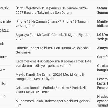
RESİZ
Ücretli Öğretmenlik Başvurusu Ne Zaman? 2026-
Steam 
2027 Başvuru Takviminde Son Durum
Summer 
yın izle
iPhone 18 Ne Zaman Çıkacak? iPhone 18 Tanıtım
Manifes
ve Satış Tarihi
İddiala
 İZLE,
Sigaraya Zam Mı Geldi? Güncel JTI Sigara Fiyatları
LGS Yer
2026
Yerleş
nlı
Hürmüz Boğazı Açıldı mı? Son Durum ve Bölgedeki
Akaryak
Gelişmeler
Sturm
Carrefo
Kademeli emeklilik gelecek mi? Kademeli emeklilikte
son durum nedir, yeni gelişme var mı?
Galatas
Alım
hangi 
Mevlid Kandili Ne Zaman 2026? Mevlid Kandili
Hangi Güne Denk Geliyor?
Fenerb
ı İçin
kaçta,
Cristiano Ronaldo Futbolu Bıraktı mı? Portekizli
Fenerba
Yıldız Emekli Oldu mu?
 mı?
Hradec
Muhammed Salah, Trabzonspor'a geldi mi, gelecek
oynana
mi?
Turund