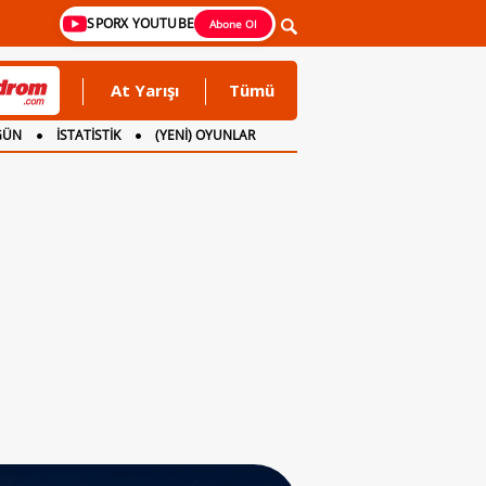
SPORX YOUTUBE
Abone Ol
At Yarışı
Tümü
GÜN
İSTATİSTİK
(YENİ) OYUNLAR