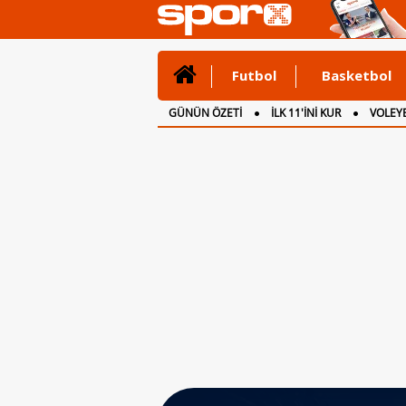
Futbol
Basketbol
GÜNÜN ÖZETİ
İLK 11'İNİ KUR
VOLEYB
CANLI ANLATIM
İNGİLTERE