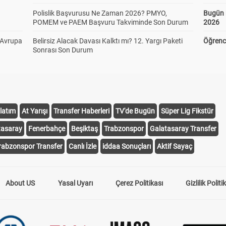
Polislik Başvurusu Ne Zaman 2026? PMYO,
Bugün 
POMEM ve PAEM Başvuru Takviminde Son Durum
2026
 Avrupa
Belirsiz Alacak Davası Kalktı mı? 12. Yargı Paketi
Öğrenci
Sonrası Son Durum
latım
At Yarışı
Transfer Haberleri
TV'de Bugün
Süper Lig Fikstür
tasaray
Fenerbahçe
Beşiktaş
Trabzonspor
Galatasaray Transfer
rabzonspor Transfer
Canlı İzle
iddaa Sonuçları
Aktif Sayaç
About US
Yasal Uyarı
Çerez Politikası
Gizlilik Politi