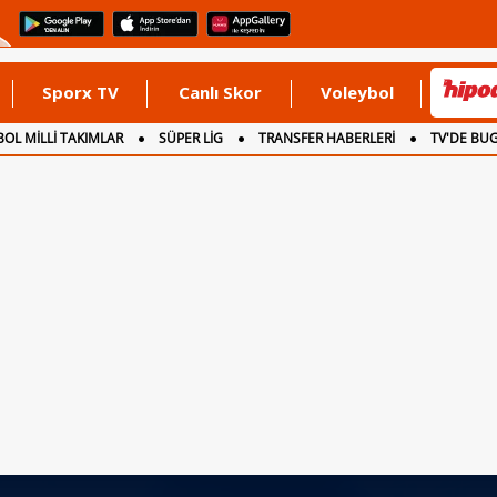
Sporx TV
Canlı Skor
Voleybol
OL MİLLİ TAKIMLAR
SÜPER LİG
TRANSFER HABERLERİ
TV'DE BU