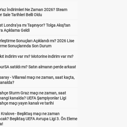
Yaz İndirimleri Ne Zaman 2026? Steam
Sale Tarihleri Belli Oldu
t Londra'ya mı Taşınıyor? Tolga Akış'tan
ra Açıklama Geldi
leştirme Sonuçları Açıklandı mı? 2026 Lise
tirme Sonuçlarında Son Durum
ıt indirim var mı? Motorine indirim var mı?
urSA satıldı mı? Satın almanın perde arkası!
aray - Villareal maçı ne zaman, saat kaçta,
kanalda?
ahçe Sturm Graz maçı ne zaman, saat
 hangi kanalda? UEFA Şampiyonlar Ligi
hçe maçı yayın kanalı ve tarihi
 Kralove - Beşiktaş maçı ne zaman
cak? Beşiktaş UEFA Avrupa Ligi 3. Ön Eleme
a!