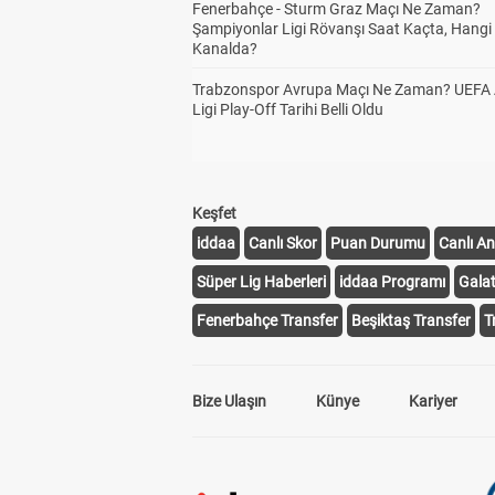
Fenerbahçe - Sturm Graz Maçı Ne Zaman?
Şampiyonlar Ligi Rövanşı Saat Kaçta, Hangi
Kanalda?
Trabzonspor Avrupa Maçı Ne Zaman? UEFA
Ligi Play-Off Tarihi Belli Oldu
Keşfet
iddaa
Canlı Skor
Puan Durumu
Canlı An
Süper Lig Haberleri
iddaa Programı
Gala
Fenerbahçe Transfer
Beşiktaş Transfer
T
Bize Ulaşın
Künye
Kariyer