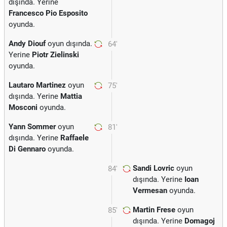
dışında. Yerine
Francesco Pio Esposito
oyunda.
Andy Diouf
oyun dışında.
64'
Yerine
Piotr Zielinski
oyunda.
Lautaro Martinez
oyun
75'
dışında. Yerine
Mattia
Mosconi
oyunda.
Yann Sommer
oyun
81'
dışında. Yerine
Raffaele
Di Gennaro
oyunda.
Sandi Lovric
oyun
84'
dışında. Yerine
Ioan
Vermesan
oyunda.
Martin Frese
oyun
85'
dışında. Yerine
Domagoj