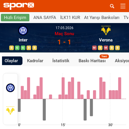
ANA SAYFA
İLK11 KUR
At Yarışı Bankoları
TV
Hızlı Erişim
17.05.2026
Maç Sonu
Inter
Verona
1 - 1
B
G
G
B
B
M
B
M
B
B
Yeni
Olaylar
Kadrolar
İstatistik
Baskı Haritası
Aksiyon
0'
15'
30'