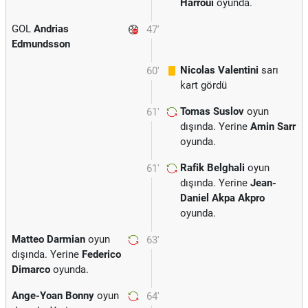
Harroui
oyunda.
GOL
Andrias
47'
Edmundsson
Nicolas Valentini
sarı
60'
kart gördü
Tomas Suslov
oyun
61'
dışında. Yerine
Amin Sarr
oyunda.
Rafik Belghali
oyun
61'
dışında. Yerine
Jean-
Daniel Akpa Akpro
oyunda.
Matteo Darmian
oyun
63'
dışında. Yerine
Federico
Dimarco
oyunda.
Ange-Yoan Bonny
oyun
64'