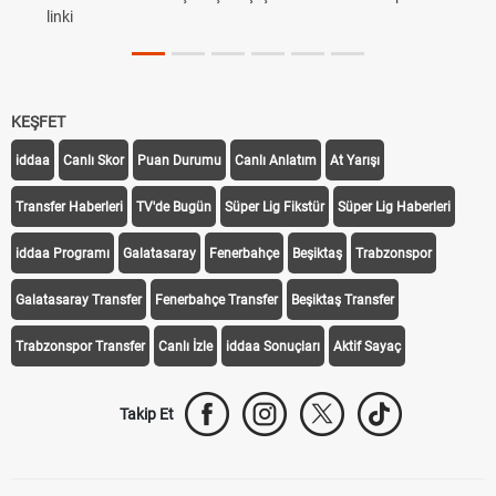
linki
KEŞFET
iddaa
Canlı Skor
Puan Durumu
Canlı Anlatım
At Yarışı
Transfer Haberleri
TV'de Bugün
Süper Lig Fikstür
Süper Lig Haberleri
iddaa Programı
Galatasaray
Fenerbahçe
Beşiktaş
Trabzonspor
Galatasaray Transfer
Fenerbahçe Transfer
Beşiktaş Transfer
Trabzonspor Transfer
Canlı İzle
iddaa Sonuçları
Aktif Sayaç
Takip Et