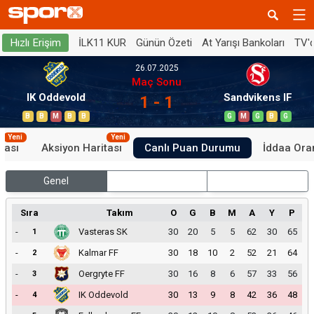
İLK11 KUR
Günün Özeti
At Yarışı Bankoları
TV'
Hızlı Erişim
26.07.2025
Maç Sonu
IK Oddevold
Sandvikens IF
1 - 1
B
B
M
B
B
G
M
G
B
G
Yeni
Yeni
tası
Aksiyon Haritası
Canlı Puan Durumu
İddaa Oran
Genel
İç Saha
Dış Saha
Sıra
Takım
O
G
B
M
A
Y
P
-
Vasteras SK
30
20
5
5
62
30
65
1
-
Kalmar FF
30
18
10
2
52
21
64
2
-
Oergryte FF
30
16
8
6
57
33
56
3
-
IK Oddevold
30
13
9
8
42
36
48
4