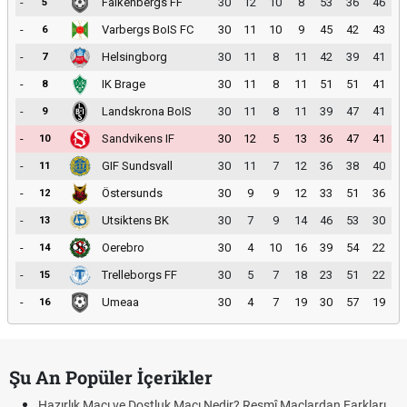
-
Falkenbergs FF
30
12
10
8
53
36
46
5
-
Varbergs BoIS FC
30
11
10
9
45
42
43
6
-
Helsingborg
30
11
8
11
42
39
41
7
-
IK Brage
30
11
8
11
51
51
41
8
-
Landskrona BoIS
30
11
8
11
39
47
41
9
-
Sandvikens IF
30
12
5
13
36
47
41
10
-
GIF Sundsvall
30
11
7
12
36
38
40
11
-
Östersunds
30
9
9
12
33
51
36
12
-
Utsiktens BK
30
7
9
14
46
53
30
13
-
Oerebro
30
4
10
16
39
54
22
14
-
Trelleborgs FF
30
5
7
18
23
51
22
15
-
Umeaa
30
4
7
19
30
57
19
16
Şu An Popüler İçerikler
Hazırlık Maçı ve Dostluk Maçı Nedir? Resmî Maçlardan Farkları