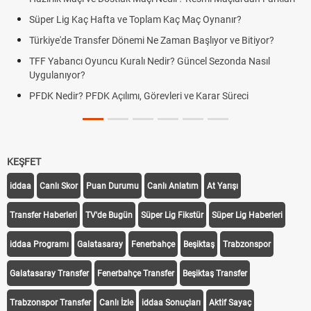
Süper Lig Kaç Hafta ve Toplam Kaç Maç Oynanır?
Türkiye'de Transfer Dönemi Ne Zaman Başlıyor ve Bitiyor?
TFF Yabancı Oyuncu Kuralı Nedir? Güncel Sezonda Nasıl
Uygulanıyor?
PFDK Nedir? PFDK Açılımı, Görevleri ve Karar Süreci
KEŞFET
iddaa
Canlı Skor
Puan Durumu
Canlı Anlatım
At Yarışı
Transfer Haberleri
TV'de Bugün
Süper Lig Fikstür
Süper Lig Haberleri
iddaa Programı
Galatasaray
Fenerbahçe
Beşiktaş
Trabzonspor
Galatasaray Transfer
Fenerbahçe Transfer
Beşiktaş Transfer
Trabzonspor Transfer
Canlı İzle
iddaa Sonuçları
Aktif Sayaç