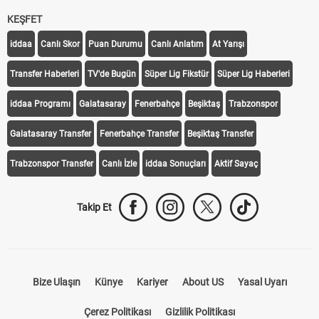
KEŞFET
iddaa
Canlı Skor
Puan Durumu
Canlı Anlatım
At Yarışı
Transfer Haberleri
TV'de Bugün
Süper Lig Fikstür
Süper Lig Haberleri
iddaa Programı
Galatasaray
Fenerbahçe
Beşiktaş
Trabzonspor
Galatasaray Transfer
Fenerbahçe Transfer
Beşiktaş Transfer
Trabzonspor Transfer
Canlı İzle
iddaa Sonuçları
Aktif Sayaç
Takip Et
Bize Ulaşın
Künye
Kariyer
About US
Yasal Uyarı
Çerez Politikası
Gizlilik Politikası