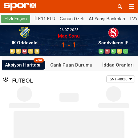
İLK11 KUR
Günün Özeti
At Yarışı Bankoları
TV'
Hızlı Erişim
26.07.2025
Maç Sonu
IK Oddevold
Sandvikens IF
1 - 1
B
B
M
B
B
G
M
G
B
G
Yeni
Aksiyon Haritası
Canlı Puan Durumu
İddaa Oranları
FUTBOL
GMT +00:00