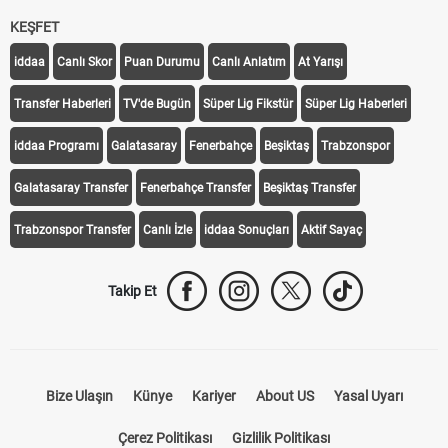
KEŞFET
iddaa
Canlı Skor
Puan Durumu
Canlı Anlatım
At Yarışı
Transfer Haberleri
TV'de Bugün
Süper Lig Fikstür
Süper Lig Haberleri
iddaa Programı
Galatasaray
Fenerbahçe
Beşiktaş
Trabzonspor
Galatasaray Transfer
Fenerbahçe Transfer
Beşiktaş Transfer
Trabzonspor Transfer
Canlı İzle
iddaa Sonuçları
Aktif Sayaç
Takip Et
Bize Ulaşın
Künye
Kariyer
About US
Yasal Uyarı
Çerez Politikası
Gizlilik Politikası