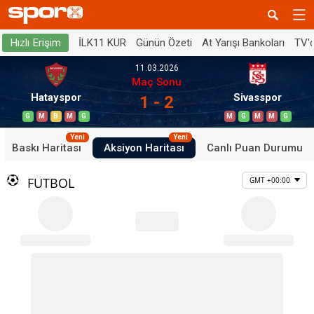
İLK11 KUR
Günün Özeti
At Yarışı Bankoları
TV'
Hızlı Erişim
11.03.2026
Maç Sonu
Hatayspor
Sivasspor
1 - 2
G
M
B
M
G
M
G
M
M
G
Yeni
Yeni
Baskı Haritası
Aksiyon Haritası
Canlı Puan Durumu
FUTBOL
GMT +00:00