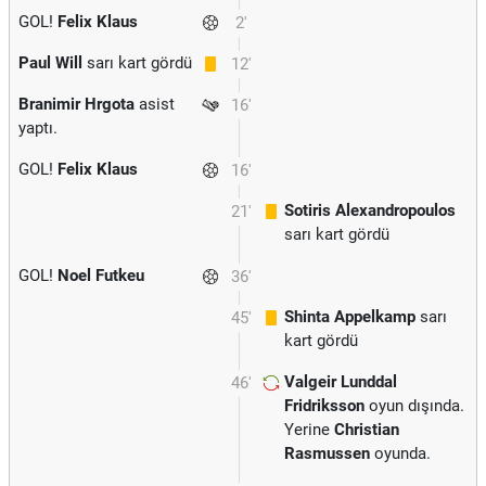
GOL!
Felix Klaus
2'
Paul Will
sarı kart gördü
12'
Branimir Hrgota
asist
16'
yaptı.
GOL!
Felix Klaus
16'
Sotiris Alexandropoulos
21'
sarı kart gördü
GOL!
Noel Futkeu
36'
Shinta Appelkamp
sarı
45'
kart gördü
Valgeir Lunddal
46'
Fridriksson
oyun dışında.
Yerine
Christian
Rasmussen
oyunda.