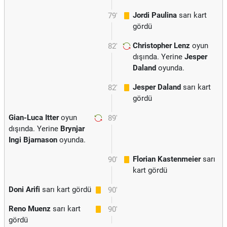
Jordi Paulina
sarı kart
79'
gördü
Christopher Lenz
oyun
82'
dışında. Yerine
Jesper
Daland
oyunda.
Jesper Daland
sarı kart
82'
gördü
Gian-Luca Itter
oyun
89'
dışında. Yerine
Brynjar
Ingi Bjarnason
oyunda.
Florian Kastenmeier
sarı
90'
kart gördü
Doni Arifi
sarı kart gördü
90'
Reno Muenz
sarı kart
90'
gördü