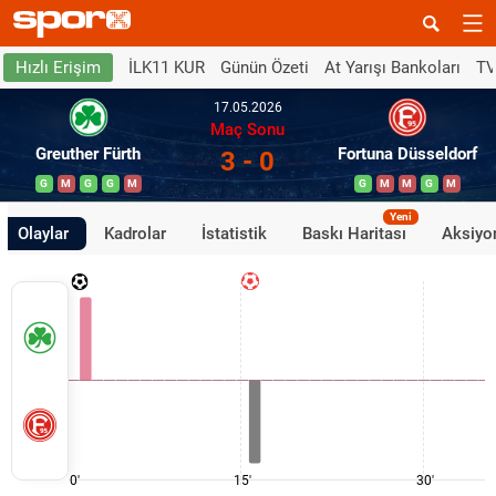
İLK11 KUR
Günün Özeti
At Yarışı Bankoları
TV
Hızlı Erişim
17.05.2026
Maç Sonu
Greuther Fürth
Fortuna Düsseldorf
3 - 0
G
M
G
G
M
G
M
M
G
M
Yeni
Olaylar
Kadrolar
İstatistik
Baskı Haritası
Aksiyon
0'
15'
30'