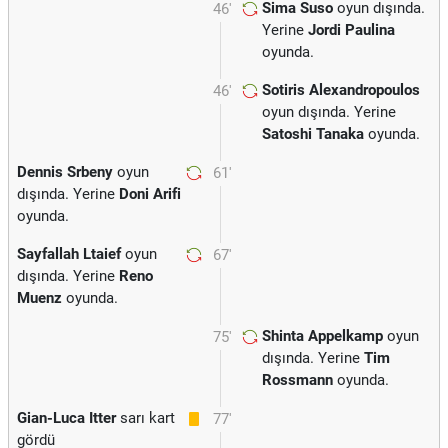
Sima Suso
oyun dışında.
46'
Yerine
Jordi Paulina
oyunda.
Sotiris Alexandropoulos
46'
oyun dışında. Yerine
Satoshi Tanaka
oyunda.
Dennis Srbeny
oyun
61'
dışında. Yerine
Doni Arifi
oyunda.
Sayfallah Ltaief
oyun
67'
dışında. Yerine
Reno
Muenz
oyunda.
Shinta Appelkamp
oyun
75'
dışında. Yerine
Tim
Rossmann
oyunda.
Gian-Luca Itter
sarı kart
77'
gördü