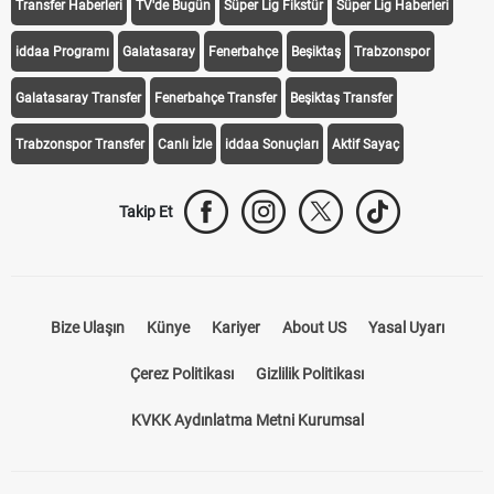
Transfer Haberleri
TV'de Bugün
Süper Lig Fikstür
Süper Lig Haberleri
iddaa Programı
Galatasaray
Fenerbahçe
Beşiktaş
Trabzonspor
Galatasaray Transfer
Fenerbahçe Transfer
Beşiktaş Transfer
Trabzonspor Transfer
Canlı İzle
iddaa Sonuçları
Aktif Sayaç
Takip Et
Bize Ulaşın
Künye
Kariyer
About US
Yasal Uyarı
Çerez Politikası
Gizlilik Politikası
KVKK Aydınlatma Metni Kurumsal