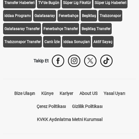
Transfer Haberleri
TV'de Bugün
Süper Lig Fikstür
Süper Lig Haberleri
iddaa Programı
Galatasaray
Fenerbahçe
Beşiktaş
Trabzonspor
Galatasaray Transfer
Fenerbahçe Transfer
Beşiktaş Transfer
Trabzonspor Transfer
Canlı İzle
iddaa Sonuçları
Aktif Sayaç
Takip Et
Bize Ulaşın
Künye
Kariyer
About US
Yasal Uyarı
Çerez Politikası
Gizlilik Politikası
KVKK Aydınlatma Metni Kurumsal