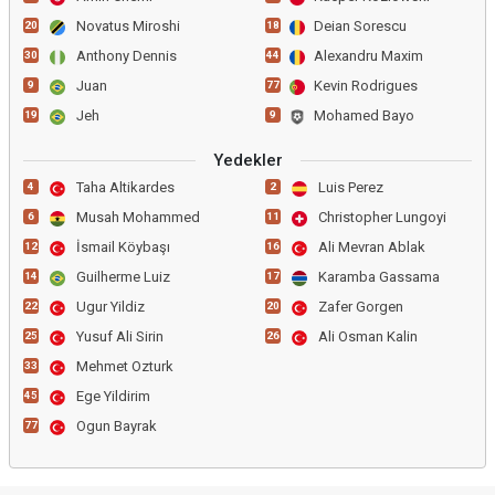
Novatus Miroshi
Deian Sorescu
20
18
Anthony Dennis
Alexandru Maxim
30
44
Juan
Kevin Rodrigues
9
77
Jeh
Mohamed Bayo
19
9
Yedekler
Taha Altikardes
Luis Perez
4
2
Musah Mohammed
Christopher Lungoyi
6
11
İsmail Köybaşı
Ali Mevran Ablak
12
16
Guilherme Luiz
Karamba Gassama
14
17
Ugur Yildiz
Zafer Gorgen
22
20
Yusuf Ali Sirin
Ali Osman Kalin
25
26
Mehmet Ozturk
33
Ege Yildirim
45
Ogun Bayrak
77