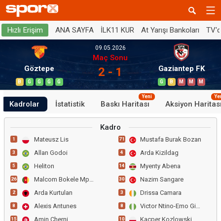
ANA SAYFA
İLK11 KUR
At Yarışı Bankoları
TV'
Hızlı Erişim
09.05.2026
Maç Sonu
Göztepe
Gaziantep FK
2 - 1
B
G
G
G
G
G
B
M
M
M
Yeni
Ye
Kadrolar
İstatistik
Baskı Haritası
Aksiyon Haritas
Kadro
Mateusz Lis
Mustafa Burak Bozan
1
71
Allan Godoi
Arda Kizildag
3
4
Heliton
Myenty Abena
5
14
Malcom Bokele Mputu
Nazim Sangare
26
30
Arda Kurtulan
Drissa Camara
2
3
Alexis Antunes
Victor Ntino-Emo Gidado
8
8
Amin Cherni
Kacper Kozlowski
15
10