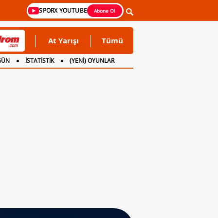
SPORX YOUTUBE
Abone Ol
At Yarışı
Tümü
GÜN
İSTATİSTİK
(YENİ) OYUNLAR