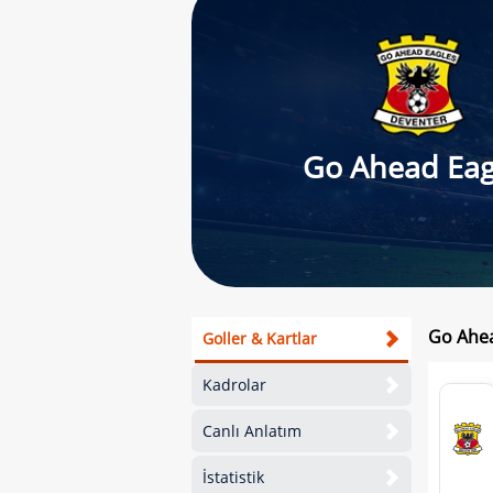
Go Ahead Eag
Go Ahea
Goller & Kartlar
Kadrolar
Canlı Anlatım
İstatistik