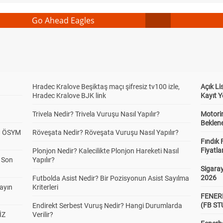
Go Ahead Eagles
Hradec Kralove Beşiktaş maçı şifresiz tv100 izle,
Açık L
Hradec Kralove BJK link
Kayıt Y
Trivela Nedir? Trivela Vuruşu Nasıl Yapılır?
Motorin
Beklene
? ÖSYM
Röveşata Nedir? Röveşata Vuruşu Nasıl Yapılır?
Fındık 
Fiyatla
Plonjon Nedir? Kalecilikte Plonjon Hareketi Nasıl
a Son
Yapılır?
Sigaray
2026
Futbolda Asist Nedir? Bir Pozisyonun Asist Sayılma
yayın
Kriterleri
FENER
(FB S
Endirekt Serbest Vuruş Nedir? Hangi Durumlarda
İZ
Verilir?