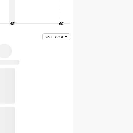
45'
60'
75'
GMT +00:00