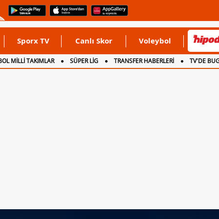
Sporx TV
Canlı Skor
Voleybol
OL MİLLİ TAKIMLAR
SÜPER LİG
TRANSFER HABERLERİ
TV'DE BU