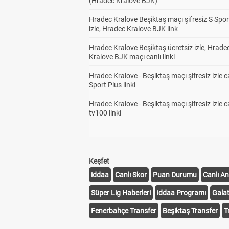
(Hradec Kralove BJK)
Hradec Kralove Beşiktaş maçı şifresiz S Spor
izle, Hradec Kralove BJK link
Hradec Kralove Beşiktaş ücretsiz izle, Hrade
Kralove BJK maçı canlı linki
Hradec Kralove - Beşiktaş maçı şifresiz izle c
Sport Plus linki
Hradec Kralove - Beşiktaş maçı şifresiz izle c
tv100 linki
Keşfet
iddaa
Canlı Skor
Puan Durumu
Canlı An
Süper Lig Haberleri
iddaa Programı
Gala
Fenerbahçe Transfer
Beşiktaş Transfer
T