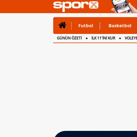
Futbol
Basketbol
GÜNÜN ÖZETİ
İLK 11'İNİ KUR
VOLEYB
CANLI ANLATIM
İNGİLTERE