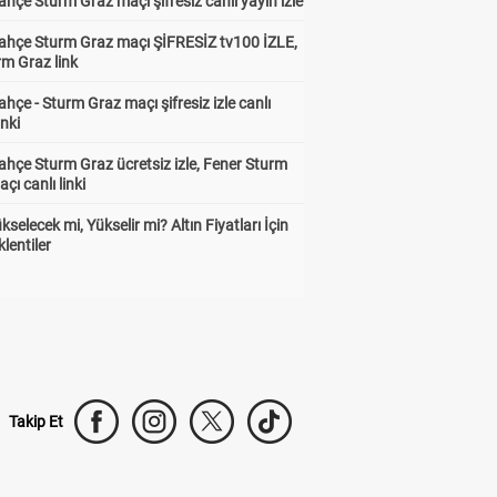
hçe Sturm Graz maçı şifresiz canlı yayın izle
ahçe Sturm Graz maçı ŞİFRESİZ tv100 İZLE,
rm Graz link
hçe - Sturm Graz maçı şifresiz izle canlı
inki
hçe Sturm Graz ücretsiz izle, Fener Sturm
çı canlı linki
ükselecek mi, Yükselir mi? Altın Fiyatları İçin
lentiler
Takip Et