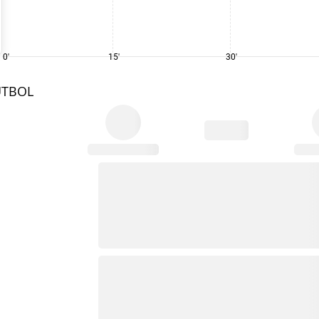
0'
15'
30'
UTBOL