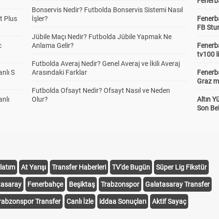
Fenerba
Bonservis Nedir? Futbolda Bonservis Sistemi Nasıl
t Plus
İşler?
Fenerb
FB Stu
Jübile Maçı Nedir? Futbolda Jübile Yapmak Ne
c
Anlama Gelir?
Fenerba
tv100 l
Futbolda Averaj Nedir? Genel Averaj ve İkili Averaj
anlı S
Arasındaki Farklar
Fenerba
Graz ma
Futbolda Ofsayt Nedir? Ofsayt Nasıl ve Neden
anlı
Olur?
Altın Y
Son Bek
latım
At Yarışı
Transfer Haberleri
TV'de Bugün
Süper Lig Fikstür
tasaray
Fenerbahçe
Beşiktaş
Trabzonspor
Galatasaray Transfer
rabzonspor Transfer
Canlı İzle
iddaa Sonuçları
Aktif Sayaç