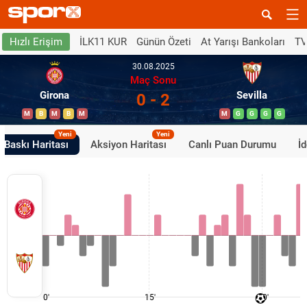
İLK11 KUR
Günün Özeti
At Yarışı Bankoları
TV
Hızlı Erişim
30.08.2025
Maç Sonu
Girona
Sevilla
0 - 2
M
B
M
B
M
M
G
G
G
G
Yeni
Yeni
Baskı Haritası
Aksiyon Haritası
Canlı Puan Durumu
İ
0'
15'
30'