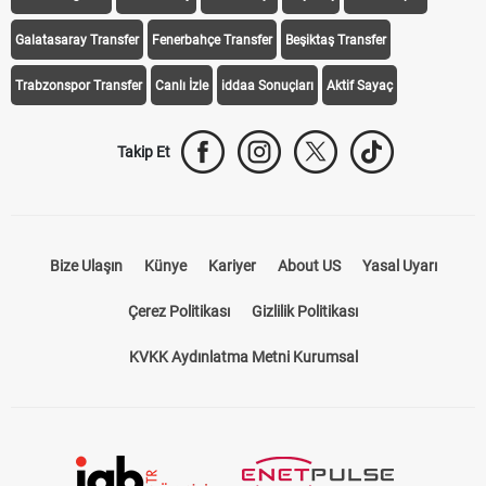
Galatasaray Transfer
Fenerbahçe Transfer
Beşiktaş Transfer
Trabzonspor Transfer
Canlı İzle
iddaa Sonuçları
Aktif Sayaç
Takip Et
Bize Ulaşın
Künye
Kariyer
About US
Yasal Uyarı
Çerez Politikası
Gizlilik Politikası
KVKK Aydınlatma Metni Kurumsal