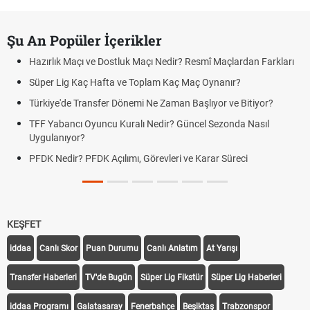
Şu An Popüler İçerikler
Hazırlık Maçı ve Dostluk Maçı Nedir? Resmî Maçlardan Farkları
Süper Lig Kaç Hafta ve Toplam Kaç Maç Oynanır?
Türkiye'de Transfer Dönemi Ne Zaman Başlıyor ve Bitiyor?
TFF Yabancı Oyuncu Kuralı Nedir? Güncel Sezonda Nasıl
Uygulanıyor?
PFDK Nedir? PFDK Açılımı, Görevleri ve Karar Süreci
KEŞFET
iddaa
Canlı Skor
Puan Durumu
Canlı Anlatım
At Yarışı
Transfer Haberleri
TV'de Bugün
Süper Lig Fikstür
Süper Lig Haberleri
iddaa Programı
Galatasaray
Fenerbahçe
Beşiktaş
Trabzonspor