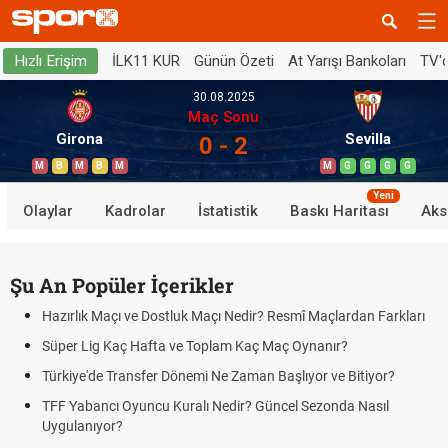
İLK11 KUR
Günün Özeti
At Yarışı Bankoları
TV'
Hızlı Erişim
30.08.2025
Maç Sonu
Girona
Sevilla
0 - 2
M
B
M
B
M
M
G
G
G
G
Yeni
Olaylar
Kadrolar
İstatistik
Baskı Haritası
Aks
Şu An Popüler İçerikler
Hazırlık Maçı ve Dostluk Maçı Nedir? Resmî Maçlardan Farkları
Süper Lig Kaç Hafta ve Toplam Kaç Maç Oynanır?
Türkiye'de Transfer Dönemi Ne Zaman Başlıyor ve Bitiyor?
TFF Yabancı Oyuncu Kuralı Nedir? Güncel Sezonda Nasıl
Uygulanıyor?