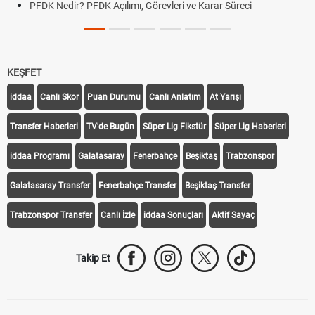
PFDK Nedir? PFDK Açılımı, Görevleri ve Karar Süreci
KEŞFET
iddaa
Canlı Skor
Puan Durumu
Canlı Anlatım
At Yarışı
Transfer Haberleri
TV'de Bugün
Süper Lig Fikstür
Süper Lig Haberleri
iddaa Programı
Galatasaray
Fenerbahçe
Beşiktaş
Trabzonspor
Galatasaray Transfer
Fenerbahçe Transfer
Beşiktaş Transfer
Trabzonspor Transfer
Canlı İzle
iddaa Sonuçları
Aktif Sayaç
Takip Et