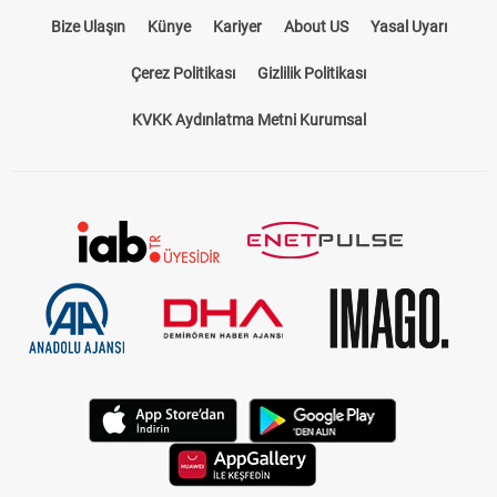
Bize Ulaşın
Künye
Kariyer
About US
Yasal Uyarı
Çerez Politikası
Gizlilik Politikası
KVKK Aydınlatma Metni Kurumsal