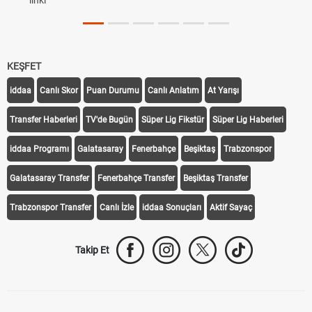
linki
KEŞFET
iddaa
Canlı Skor
Puan Durumu
Canlı Anlatım
At Yarışı
Transfer Haberleri
TV'de Bugün
Süper Lig Fikstür
Süper Lig Haberleri
iddaa Programı
Galatasaray
Fenerbahçe
Beşiktaş
Trabzonspor
Galatasaray Transfer
Fenerbahçe Transfer
Beşiktaş Transfer
Trabzonspor Transfer
Canlı İzle
iddaa Sonuçları
Aktif Sayaç
Takip Et