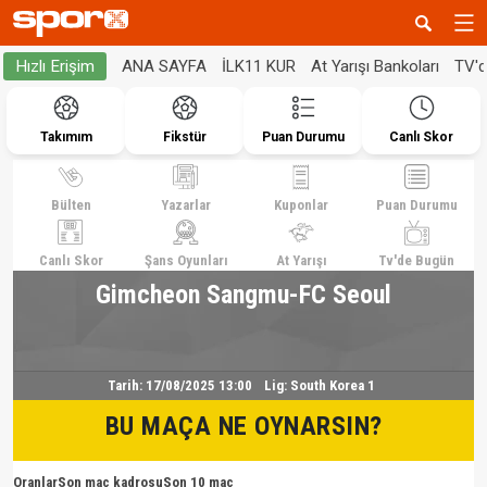
ANA SAYFA
İLK11 KUR
At Yarışı Bankoları
TV'
Hızlı Erişim
Takımım
Fikstür
Puan Durumu
Canlı Skor
Bülten
Yazarlar
Kuponlar
Puan Durumu
Canlı Skor
Şans Oyunları
At Yarışı
Tv'de Bugün
Gimcheon Sangmu-FC Seoul
Tarih:
17/08/2025 13:00
Lig:
South Korea 1
BU MAÇA NE OYNARSIN?
Oranlar
Son maç kadrosu
Son 10 maç