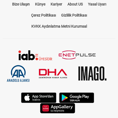
Bize Ulaşın
Künye
Kariyer
About US
Yasal Uyarı
Çerez Politikası
Gizlilik Politikası
KVKK Aydınlatma Metni Kurumsal