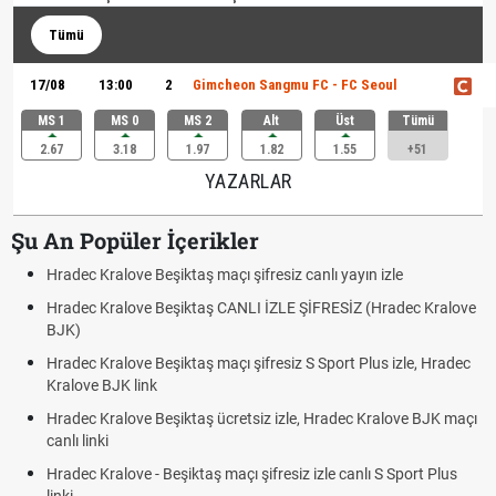
Tümü
17/08
13:00
2
Gimcheon Sangmu FC - FC Seoul
MS 1
MS 0
MS 2
Alt
Üst
Tümü
2.67
3.18
1.97
1.82
1.55
+51
YAZARLAR
Şu An Popüler İçerikler
Hradec Kralove Beşiktaş maçı şifresiz canlı yayın izle
Hradec Kralove Beşiktaş CANLI İZLE ŞİFRESİZ (Hradec Kralove
BJK)
Hradec Kralove Beşiktaş maçı şifresiz S Sport Plus izle, Hradec
Kralove BJK link
Hradec Kralove Beşiktaş ücretsiz izle, Hradec Kralove BJK maçı
canlı linki
Hradec Kralove - Beşiktaş maçı şifresiz izle canlı S Sport Plus