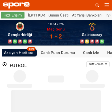
İLK11 KUR
Günün Özeti
At Yarışı Bankoları
TV'
Hızlı Erişim
18.04.2026
Maç Sonu
Gençlerbirliği
Galatasaray
1 - 2
M
G
M
G
M
M
B
M
M
G
Yeni
Aksiyon Haritası
Canlı Puan Durumu
Canlı İzle
Ha
FUTBOL
GMT +00:00