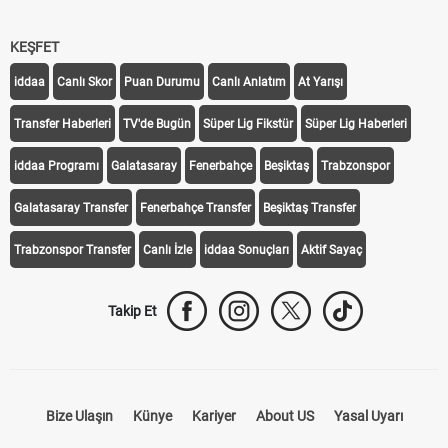
KEŞFET
iddaa
Canlı Skor
Puan Durumu
Canlı Anlatım
At Yarışı
Transfer Haberleri
TV'de Bugün
Süper Lig Fikstür
Süper Lig Haberleri
iddaa Programı
Galatasaray
Fenerbahçe
Beşiktaş
Trabzonspor
Galatasaray Transfer
Fenerbahçe Transfer
Beşiktaş Transfer
Trabzonspor Transfer
Canlı İzle
iddaa Sonuçları
Aktif Sayaç
Takip Et
Bize Ulaşın
Künye
Kariyer
About US
Yasal Uyarı