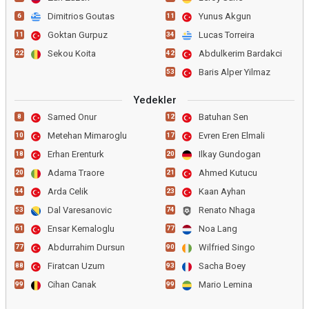
Dimitrios Goutas
Yunus Akgun
6
11
Goktan Gurpuz
Lucas Torreira
11
34
Sekou Koita
Abdulkerim Bardakci
22
42
Baris Alper Yilmaz
53
Yedekler
Samed Onur
Batuhan Sen
8
12
Metehan Mimaroglu
Evren Eren Elmali
10
17
Erhan Erenturk
Ilkay Gundogan
18
20
Adama Traore
Ahmed Kutucu
20
21
Arda Celik
Kaan Ayhan
44
23
Dal Varesanovic
Renato Nhaga
53
74
Ensar Kemaloglu
Noa Lang
61
77
Abdurrahim Dursun
Wilfried Singo
77
90
Firatcan Uzum
Sacha Boey
88
93
Cihan Canak
Mario Lemina
99
99