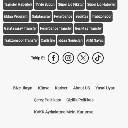
Transfer Haberleri
TV'de Bugün
Süper Lig Fikstür
Süper Lig Haberleri
iddaa Programı
Galatasaray
Fenerbahçe
Beşiktaş
Trabzonspor
Galatasaray Transfer
Fenerbahçe Transfer
Beşiktaş Transfer
Trabzonspor Transfer
Canlı İzle
iddaa Sonuçları
Aktif Sayaç
Takip Et
Bize Ulaşın
Künye
Kariyer
About US
Yasal Uyarı
Çerez Politikası
Gizlilik Politikası
KVKK Aydınlatma Metni Kurumsal