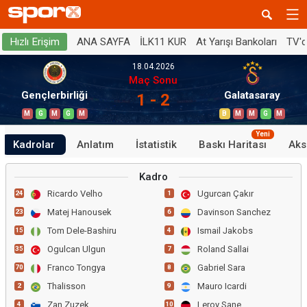
ANA SAYFA
İLK11 KUR
At Yarışı Bankoları
TV'
Hızlı Erişim
18.04.2026
Maç Sonu
Gençlerbirliği
Galatasaray
1 - 2
M
G
M
G
M
B
M
M
G
M
Yeni
Kadrolar
Anlatım
İstatistik
Baskı Haritası
Aks
Kadro
Ricardo Velho
Ugurcan Çakır
24
1
Matej Hanousek
Davinson Sanchez
23
6
Tom Dele-Bashiru
Ismail Jakobs
15
4
Ogulcan Ulgun
Roland Sallai
35
7
Franco Tongya
Gabriel Sara
70
8
Thalisson
Mauro Icardi
2
9
Zan Zuzek
Leroy Sane
4
10