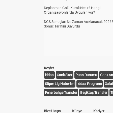
Deplasman Golü Kuralı Nedir? Hangi
Organizasyonlarda Uygulanıyor?
DGS Sonuçları Ne Zaman Açıklanacak 2026
Sonuç Tarihini Duyurdu
Keşfet
iddaa
Canlı Skor
Puan Durumu
Canlı An
Süper Lig Haberleri
iddaa Programı
Gala
Fenerbahçe Transfer
Beşiktaş Transfer
T
Bize Ulaşın
Künye
Kariyer