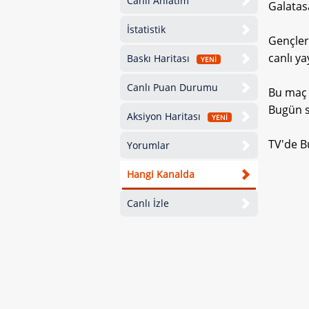
Canlı Anlatım
Galatas
İstatistik
Gençler
canlı ya
Baskı Haritası
YENİ
Canlı Puan Durumu
Bu maç 
Bugün sa
Aksiyon Haritası
YENİ
TV'de B
Yorumlar
Hangi Kanalda
Canlı İzle