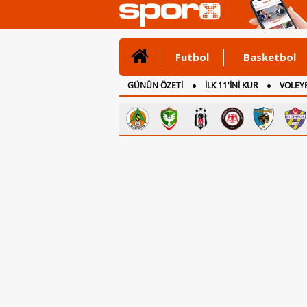
Futbol
Basketbol
GÜNÜN ÖZETİ
İLK 11'İNİ KUR
VOLEYB
CANLI ANLATIM
İNGİLTERE