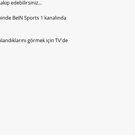
akip edebilirsiniz…
hinde BeIN Sports 1 kanalında
landıklarını görmek için TV'de