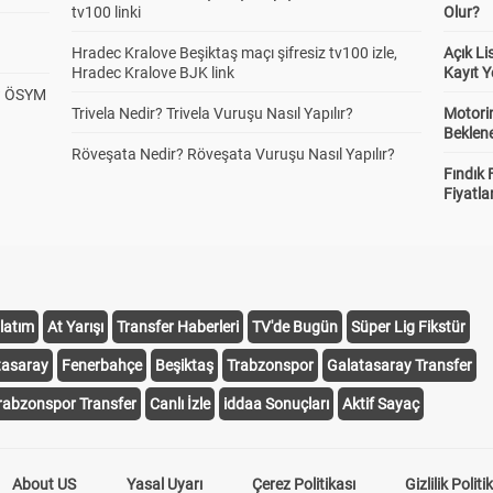
tv100 linki
Olur?
Hradec Kralove Beşiktaş maçı şifresiz tv100 izle,
Açık L
Hradec Kralove BJK link
Kayıt Y
? ÖSYM
Trivela Nedir? Trivela Vuruşu Nasıl Yapılır?
Motorin
Beklene
Röveşata Nedir? Röveşata Vuruşu Nasıl Yapılır?
Fındık 
Fiyatla
latım
At Yarışı
Transfer Haberleri
TV'de Bugün
Süper Lig Fikstür
tasaray
Fenerbahçe
Beşiktaş
Trabzonspor
Galatasaray Transfer
rabzonspor Transfer
Canlı İzle
iddaa Sonuçları
Aktif Sayaç
About US
Yasal Uyarı
Çerez Politikası
Gizlilik Politi