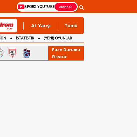
SPORX YOUTUBE
Abone Ol
At Yarışı
Tümü
GÜN
İSTATİSTİK
(YENİ) OYUNLAR
Puan Durumu
Fikstür