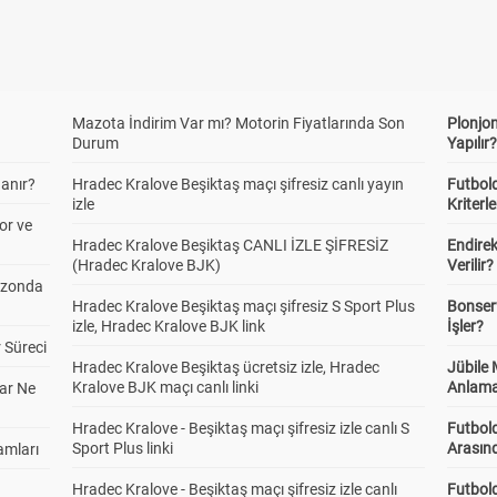
Mazota İndirim Var mı? Motorin Fiyatlarında Son
Plonjon
Durum
Yapılır
anır?
Hradec Kralove Beşiktaş maçı şifresiz canlı yayın
Futbold
izle
Kriterle
or ve
Hradec Kralove Beşiktaş CANLI İZLE ŞİFRESİZ
Endire
(Hradec Kralove BJK)
Verilir?
ezonda
Hradec Kralove Beşiktaş maçı şifresiz S Sport Plus
Bonserv
izle, Hradec Kralove BJK link
İşler?
 Süreci
Hradec Kralove Beşiktaş ücretsiz izle, Hradec
Jübile
Kralove BJK maçı canlı linki
Anlama
ar Ne
Hradec Kralove - Beşiktaş maçı şifresiz izle canlı S
Futbold
Sport Plus linki
Arasınd
amları
Hradec Kralove - Beşiktaş maçı şifresiz izle canlı
Futbol