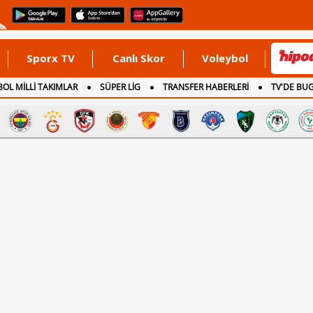
Sporx TV
Canlı Skor
Voleybol
OL MİLLİ TAKIMLAR
SÜPER LİG
TRANSFER HABERLERİ
TV'DE BU