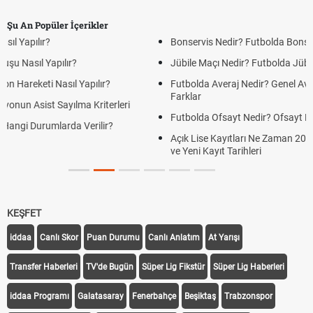
Şu An Popüler İçerikler
Bonservis Nedir? Futbolda Bonservis Sistemi Nasıl İşler?
Jübile Maçı Nedir? Futbolda Jübile Yapmak Ne Anlama Gelir?
Futbolda Averaj Nedir? Genel Averaj ve İkili Averaj Arasındaki
Farklar
Futbolda Ofsayt Nedir? Ofsayt Nasıl ve Neden Olur?
Açık Lise Kayıtları Ne Zaman 2026? AÖL 2. Dönem Kayıt Yenileme
ve Yeni Kayıt Tarihleri
KEŞFET
iddaa
Canlı Skor
Puan Durumu
Canlı Anlatım
At Yarışı
Transfer Haberleri
TV'de Bugün
Süper Lig Fikstür
Süper Lig Haberleri
iddaa Programı
Galatasaray
Fenerbahçe
Beşiktaş
Trabzonspor