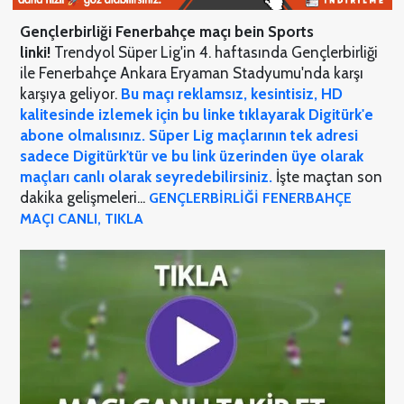
Gençlerbirliği Fenerbahçe maçı bein Sports
linki!
Trendyol Süper Lig'in 4. haftasında Gençlerbirliği
ile Fenerbahçe Ankara Eryaman Stadyumu'nda karşı
karşıya geliyor.
Bu maçı reklamsız, kesintisiz, HD
kalitesinde izlemek için bu linke tıklayarak Digitürk'e
abone olmalısınız. Süper Lig maçlarının tek adresi
sadece Digitürk'tür ve bu link üzerinden üye olarak
maçları canlı olarak seyredebilirsiniz.
İşte maçtan son
dakika gelişmeleri...
GENÇLERBİRLİĞİ FENERBAHÇE
MAÇI CANLI, TIKLA