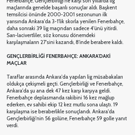
Fenerbahçe, Gençlerbirliği'ne karşı son yıllarda lig
maçlarında genelde başarılı sonuçlar aldı. Başkent
temsilcisi önünde 2000-2001 sezonunun ilk
yarısında Ankara'da 3-1'lik skorla yenilen Fenerbahçe,
daha sonraki 39 lig maçından sadece 4'ünü yitirdi.
Sarı-lacivertliler, söz konusu dönemdeki
karşılaşmaların 27'sini kazandı, 8'inde berabere kaldı.
GENÇLERBİRLİĞİ FENERBAHÇE: ANKARA'DAKİ
MAÇLAR
Taraflar arasında Ankara'da yapılan lig müsabakaları
oldukça çekişmeli geçti. Gençlerbirliği ve Fenerbahçe,
Ankara'da şu ana dek 47 kez karşı karşıya geldi.
Fenerbahçe deplasmanda rakibini 16 kez mağlup
ederken, ev sahibi ekip 12 kez mutlu sona ulaştı. 19
karşılaşma ise beraberlikle sonuçlandı. Ankara'da
Gençlerbirliği'nin 56 golüne, Fenerbahçe 59 golle yanıt
verdi.