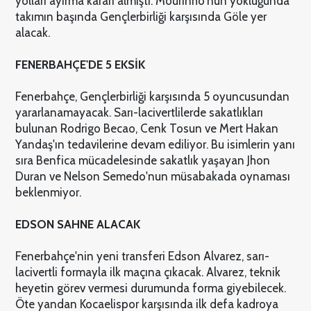
yolları ayırma kararı almıştı. Mourinho'nun yokluğunda
takımın başında Gençlerbirliği karşısında Göle yer
alacak.
FENERBAHÇE'DE 5 EKSİK
Fenerbahçe, Gençlerbirliği karşısında 5 oyuncusundan
yararlanamayacak. Sarı-lacivertlilerde sakatlıkları
bulunan Rodrigo Becao, Cenk Tosun ve Mert Hakan
Yandaş'ın tedavilerine devam ediliyor. Bu isimlerin yanı
sıra Benfica mücadelesinde sakatlık yaşayan Jhon
Duran ve Nelson Semedo'nun müsabakada oynaması
beklenmiyor.
EDSON SAHNE ALACAK
Fenerbahçe'nin yeni transferi Edson Alvarez, sarı-
lacivertli formayla ilk maçına çıkacak. Alvarez, teknik
heyetin görev vermesi durumunda forma giyebilecek.
Öte yandan Kocaelispor karşısında ilk defa kadroya