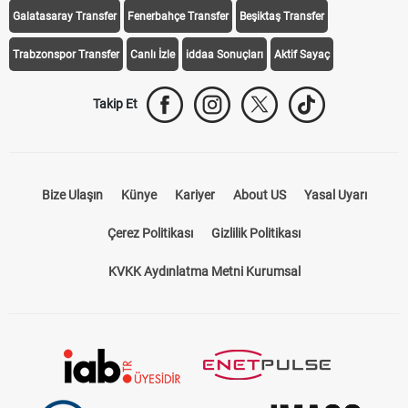
Galatasaray Transfer
Fenerbahçe Transfer
Beşiktaş Transfer
Trabzonspor Transfer
Canlı İzle
iddaa Sonuçları
Aktif Sayaç
Takip Et
Bize Ulaşın
Künye
Kariyer
About US
Yasal Uyarı
Çerez Politikası
Gizlilik Politikası
KVKK Aydınlatma Metni Kurumsal