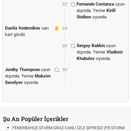
Fernando Costanza
oyun
82'
dışında. Yerine
Kirill
Stolbov
oyunda.
Danila Vedernikov
sarı
84'
kart gördü
Sergey Babkin
oyun
89'
dışında. Yerine
Vladimir
Khubulov
oyunda.
Jordhy Thompson
oyun
90'
dışında. Yerine
Maksim
Savelyev
oyunda.
Şu An Popüler İçerikler
FENERBAHÇE STURM GRAZ CANLI İZLE ŞİFRESİZ (FB STURM