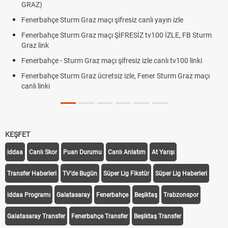
GRAZ)
Fenerbahçe Sturm Graz maçı şifresiz canlı yayın izle
Fenerbahçe Sturm Graz maçı ŞİFRESİZ tv100 İZLE, FB Sturm
Graz link
Fenerbahçe - Sturm Graz maçı şifresiz izle canlı tv100 linki
Fenerbahçe Sturm Graz ücretsiz izle, Fener Sturm Graz maçı
canlı linki
KEŞFET
iddaa
Canlı Skor
Puan Durumu
Canlı Anlatım
At Yarışı
Transfer Haberleri
TV'de Bugün
Süper Lig Fikstür
Süper Lig Haberleri
iddaa Programı
Galatasaray
Fenerbahçe
Beşiktaş
Trabzonspor
Galatasaray Transfer
Fenerbahçe Transfer
Beşiktaş Transfer