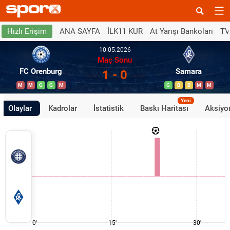
ANA SAYFA
İLK11 KUR
At Yarışı Bankoları
TV
Hızlı Erişim
10.05.2026
Maç Sonu
FC Orenburg
Samara
1 - 0
M
M
G
G
M
G
B
B
M
M
Yeni
Olaylar
Kadrolar
İstatistik
Baskı Haritası
Aksiyon
0'
15'
30'