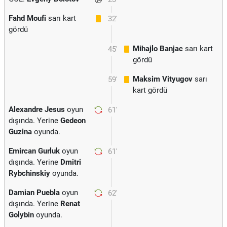
Fahd Moufi
sarı kart
32'
gördü
Mihajlo Banjac
sarı kart
45'
gördü
Maksim Vityugov
sarı
59'
kart gördü
Alexandre Jesus
oyun
61'
dışında. Yerine
Gedeon
Guzina
oyunda.
Emircan Gurluk
oyun
61'
dışında. Yerine
Dmitri
Rybchinskiy
oyunda.
Damian Puebla
oyun
62'
dışında. Yerine
Renat
Golybin
oyunda.