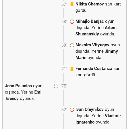
Nikita Chernov
sarı kart
67'
gördü
Mihajlo Banjac
oyun
68'
dışında. Yerine
Artem
Shumanskiy
oyunda.
Maksim Vityugov
oyun
68'
dışında. Yerine
Jimmy
Marin
oyunda.
Fernando Costanza
sarı
71'
kart gördü
John Palacios
oyun
75'
dışında. Yerine
Emil
Tsenov
oyunda.
Ivan Oleynikov
oyun
82'
dışında. Yerine
Vladimir
Ignatenko
oyunda.