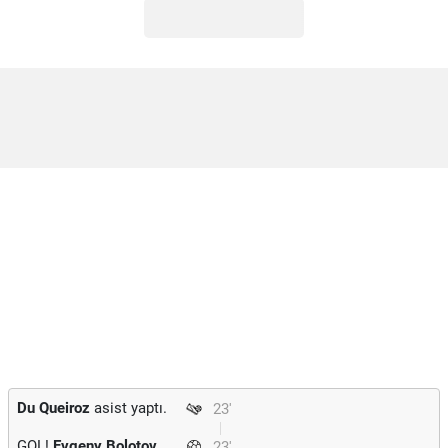
Du Queiroz
asist yaptı.
23'
GOL!
Evgeny Bolotov
23'