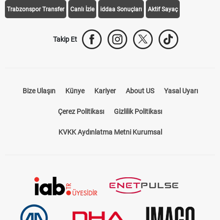
Trabzonspor Transfer
Canlı İzle
iddaa Sonuçları
Aktif Sayaç
Takip Et
Bize Ulaşın
Künye
Kariyer
About US
Yasal Uyarı
Çerez Politikası
Gizlilik Politikası
KVKK Aydınlatma Metni Kurumsal