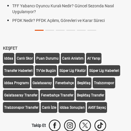
TFF Yabancı Oyuncu Kuralı Nedir? Güncel Sezonda Nasıl
Uygulanıyor?
PFDK Nedir? PFDK Açılımı, Görevleri ve Karar Süreci
KEŞFET
iddaa
Canlı Skor
Puan Durumu
Canlı Anlatım
At Yarışı
Transfer Haberleri
TV'de Bugün
Süper Lig Fikstür
Süper Lig Haberleri
iddaa Programı
Galatasaray
Fenerbahçe
Beşiktaş
Trabzonspor
Galatasaray Transfer
Fenerbahçe Transfer
Beşiktaş Transfer
Trabzonspor Transfer
Canlı İzle
iddaa Sonuçları
Aktif Sayaç
Takip Et