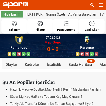
İLK11 KUR
Günün Özeti
At Yarışı Bankoları
TV'
Hızlı Erişim
Takımım
Fikstür
Puan Durumu
Canlı Skor
27.02.2021
Maç Sonu
Famalicao
Farense
0 - 0
B
G
M
G
G
B
M
M
G
M
Yeni
Olaylar
Kadrolar
İstatistik
Baskı Haritası
Aks
Şu An Popüler İçerikler
Hazırlık Maçı ve Dostluk Maçı Nedir? Resmî Maçlardan Farkları
Süper Lig Kaç Hafta ve Toplam Kaç Maç Oynanır?
Türkiye'de Transfer Dönemi Ne Zaman Başlıyor ve Bitiyor?