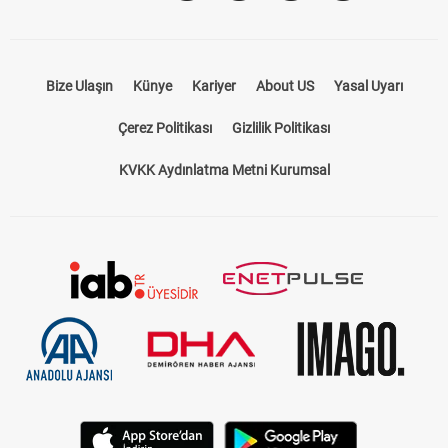
Bize Ulaşın
Künye
Kariyer
About US
Yasal Uyarı
Çerez Politikası
Gizlilik Politikası
KVKK Aydınlatma Metni Kurumsal