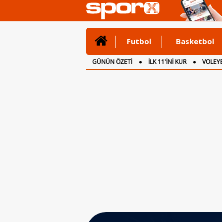
Futbol
Basketbol
GÜNÜN ÖZETİ
İLK 11'İNİ KUR
VOLEYB
CANLI ANLATIM
İNGİLTERE