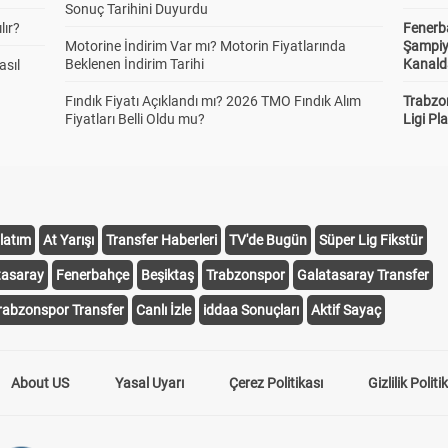
Sonuç Tarihini Duyurdu
lır?
Fenerb
Motorine İndirim Var mı? Motorin Fiyatlarında
Şampiy
Beklenen İndirim Tarihi
Kanald
asıl
Fındık Fiyatı Açıklandı mı? 2026 TMO Fındık Alım
Trabzo
Fiyatları Belli Oldu mu?
Ligi Pla
latım
At Yarışı
Transfer Haberleri
TV'de Bugün
Süper Lig Fikstür
tasaray
Fenerbahçe
Beşiktaş
Trabzonspor
Galatasaray Transfer
rabzonspor Transfer
Canlı İzle
iddaa Sonuçları
Aktif Sayaç
About US
Yasal Uyarı
Çerez Politikası
Gizlilik Politi