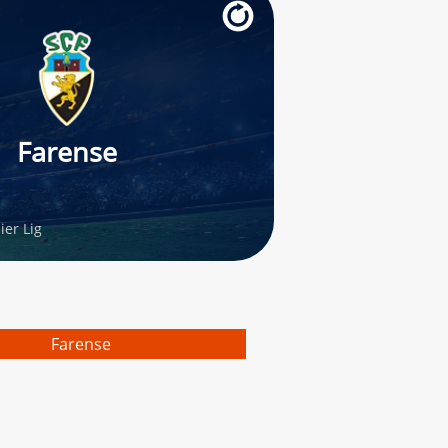
Farense
er Lig
Farense