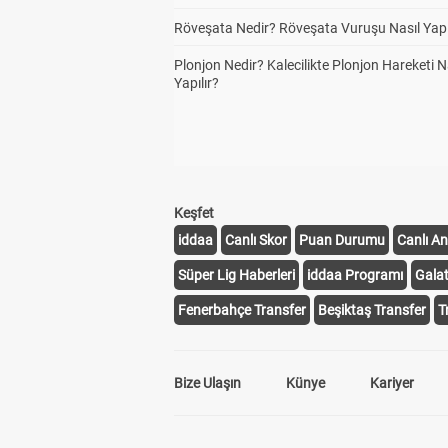
Röveşata Nedir? Röveşata Vuruşu Nasıl Yapı
Plonjon Nedir? Kalecilikte Plonjon Hareketi N
Yapılır?
Keşfet
iddaa
Canlı Skor
Puan Durumu
Canlı An
Süper Lig Haberleri
iddaa Programı
Gala
Fenerbahçe Transfer
Beşiktaş Transfer
T
Bize Ulaşın
Künye
Kariyer