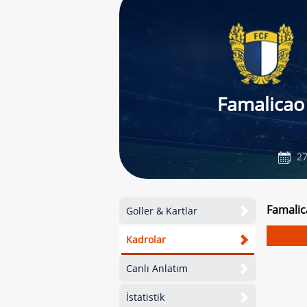
Famalicao
27
Famalic
Goller & Kartlar
Kadrolar
Canlı Anlatım
İstatistik