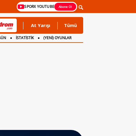
SPORX YOUTUBE
Abone Ol
At Yarışı
Tümü
GÜN
İSTATİSTİK
(YENİ) OYUNLAR