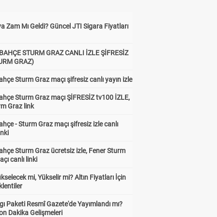
a Zam Mı Geldi? Güncel JTI Sigara Fiyatları
BAHÇE STURM GRAZ CANLI İZLE ŞİFRESİZ
TURM GRAZ)
hçe Sturm Graz maçı şifresiz canlı yayın izle
ahçe Sturm Graz maçı ŞİFRESİZ tv100 İZLE,
rm Graz link
hçe - Sturm Graz maçı şifresiz izle canlı
inki
hçe Sturm Graz ücretsiz izle, Fener Sturm
çı canlı linki
ükselecek mi, Yükselir mi? Altın Fiyatları İçin
lentiler
gı Paketi Resmî Gazete'de Yayımlandı mı?
on Dakika Gelişmeleri