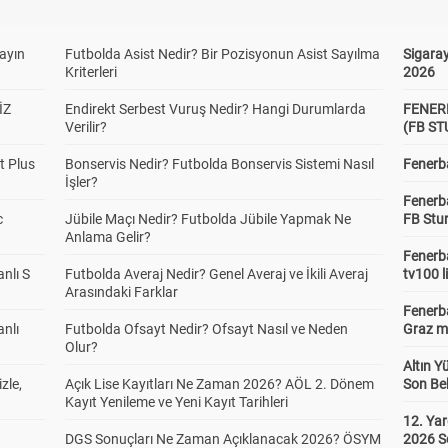
yayın
Futbolda Asist Nedir? Bir Pozisyonun Asist Sayılma
Sigaray
Kriterleri
2026
İZ
Endirekt Serbest Vuruş Nedir? Hangi Durumlarda
FENER
Verilir?
(FB S
t Plus
Bonservis Nedir? Futbolda Bonservis Sistemi Nasıl
Fenerba
İşler?
Fenerb
c
Jübile Maçı Nedir? Futbolda Jübile Yapmak Ne
FB Stu
Anlama Gelir?
Fenerba
anlı S
Futbolda Averaj Nedir? Genel Averaj ve İkili Averaj
tv100 l
Arasındaki Farklar
Fenerba
anlı
Futbolda Ofsayt Nedir? Ofsayt Nasıl ve Neden
Graz ma
Olur?
Altın Y
zle,
Açık Lise Kayıtları Ne Zaman 2026? AÖL 2. Dönem
Son Bek
Kayıt Yenileme ve Yeni Kayıt Tarihleri
12. Yar
DGS Sonuçları Ne Zaman Açıklanacak 2026? ÖSYM
2026 S