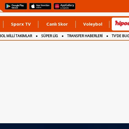
Sporx TV
Canlı Skor
Voleybol
OL MİLLİ TAKIMLAR
SÜPER LİG
TRANSFER HABERLERİ
TV'DE BU